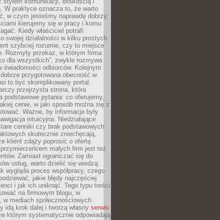
stylem komunikacji, bliskością i
ą. W praktyce oznacza to, że warto
ić, w czym jesteśmy naprawdę dobrzy,
ściami kierujemy się w pracy i komu
ać. Kiedy właściciel potrafi
o swojej działalności w kilku prostych
ient szybciej rozumie, czy to miejsce
go. Rozmyty przekaz, w którym firma
ko dla wszystkich”, zwykle rozmywa
 w świadomości odbiorców. Kolejnym
t dobrze przygotowana obecność w
usi to być skomplikowany portal.
rczy przejrzysta strona, która
a podstawowe pytania: co oferujemy,
jakiej cenie, w jaki sposób można się z
ktować. Ważne, by informacje były
nawigacja intuicyjna. Niedziałające
stare cenniki czy brak podstawowych
aktowych skutecznie zniechęcają,
e klient zdąży poprosić o ofertę.
rzymierzeńcem małych firm jest też
entów. Zamiast ograniczać się do
ów usług, warto dzielić się wiedzą:
ak wygląda proces współpracy, czego
odziewać, jakie błędy najczęściej
ienci i jak ich uniknąć. Tego typu treści
kować na firmowym blogu, w
e, w mediach społecznościowych.
my idą krok dalej i tworzą własny
serwis
w którym systematycznie odpowiadają