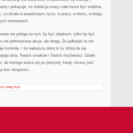
iedzę i pokazuje, że redukcja masy ciała może być stabilna,
, co działa w prawdziwym życiu: w pracy, w domu, w biegu,
owych momentach.
anie nie polega na tym, by być idealnym, tylko by być
 nie jednorazowa akcja, ale droga. Że jadłospis to nie
je kontrolę. I że najlepsza dieta to ta, którą da się
ojego dnia, Twoich smaków i Twoich możliwości. Dzięki
m, do którego wraca się po pomysły, kiedy chcesz jeść
mę bez skrajności.
EKO WNĘTRZA