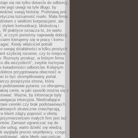
aje się nie tylko dotarcie do odbiorcy,
anie jego uwagi na tyle długo, by
edzieć swoją historię. Podstawą jest
entyczna tożsamość marki. Mała firma
dżetem z wielkimi korporacjami, ale
stylem komunikacji, bliskością i
ą. W praktyce oznacza to, że warto
ić, w czym jesteśmy naprawdę dobrzy,
ściami kierujemy się w pracy i komu
ać. Kiedy właściciel potrafi
o swojej działalności w kilku prostych
ient szybciej rozumie, czy to miejsce
go. Rozmyty przekaz, w którym firma
ko dla wszystkich”, zwykle rozmywa
 w świadomości odbiorców. Kolejnym
t dobrze przygotowana obecność w
usi to być skomplikowany portal.
rczy przejrzysta strona, która
a podstawowe pytania: co oferujemy,
jakiej cenie, w jaki sposób można się z
ktować. Ważne, by informacje były
nawigacja intuicyjna. Niedziałające
stare cenniki czy brak podstawowych
aktowych skutecznie zniechęcają,
e klient zdąży poprosić o ofertę.
rzymierzeńcem małych firm jest też
entów. Zamiast ograniczać się do
ów usług, warto dzielić się wiedzą:
ak wygląda proces współpracy, czego
odziewać, jakie błędy najczęściej