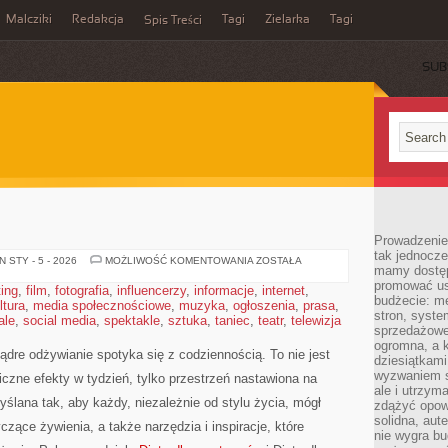
Malcziki
Redakcja
Tagi
Zielarka
Tagi
Spis Treści
SUB
Prowadzenie 
tak jednocześ
ZDROWIE
 STY - 5 - 2026
MOŻLIWOŚĆ KOMENTOWANIA
ZOSTAŁA
mamy dostęp
promować usł
ting
,
film
,
fotografia
,
influencerzy
,
informacje
,
internet
,
budżecie: me
ltura
,
media społecznościowe
,
muzyka
,
ogłoszenia
,
prasa
,
stron, syste
ale
,
social media
,
spektakle
,
sztuka
,
taniec
,
teatr
,
telewizja
sprzedażowe.
ogromna, a k
ądre odżywianie spotyka się z codziennością. To nie jest
dziesiątkam
wyzwaniem st
iczne efekty w tydzień, tylko przestrzeń nastawiona na
ale i utrzym
yślana tak, aby każdy, niezależnie od stylu życia, mógł
zdążyć opowi
solidna, aut
zące żywienia, a także narzędzia i inspiracje, które
nie wygra bu