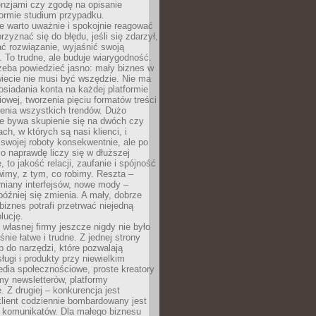
cenzjami czy zgodę na opisanie
 formie studium przypadku.
e warto uważnie i spokojnie reagować
rzyznać się do błędu, jeśli się zdarzył,
ć rozwiązanie, wyjaśnić swoją
 To trudne, ale buduje wiarygodność.
zeba powiedzieć jasno: mały biznes w
iecie nie musi być wszędzie. Nie ma
siadania konta na każdej platformie
owej, tworzenia pięciu formatów treści
zenia wszystkich trendów. Dużo
ze bywa skupienie się na dwóch czy
ch, w których są nasi klienci, i
 swojej roboty konsekwentnie, ale po
co naprawdę liczy się w dłuższej
 to jakość relacji, zaufanie i spójność
imy, z tym, co robimy. Reszta –
miany interfejsów, nowe mody –
później się zmienia. A mały, dobrze
iznes potrafi przetrwać niejedną
lucję.
własnej firmy jeszcze nigdy nie było
nie łatwe i trudne. Z jednej strony
 do narzędzi, które pozwalają
ugi i produkty przy niewielkim
dia społecznościowe, proste kreatory
my newsletterów, platformy
 Z drugiej – konkurencja jest
lient codziennie bombardowany jest
i komunikatów. Dla małego biznesu