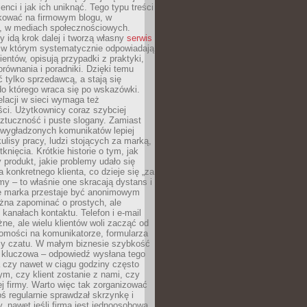
ienci i jak ich uniknąć. Tego typu treści
kować na firmowym blogu, w
e, w mediach społecznościowych.
my idą krok dalej i tworzą własny
serwis
w którym systematycznie odpowiadają
ientów, opisują przypadki z praktyki,
orównania i poradniki. Dzięki temu
ć tylko sprzedawcą, a stają się
do którego wraca się po wskazówki.
lacji w sieci wymaga też
ci. Użytkownicy coraz szybciej
ztuczność i puste slogany. Zamiast
 wygładzonych komunikatów lepiej
lisy pracy, ludzi stojących za marką,
knięcia. Krótkie historie o tym, jak
 produkt, jakie problemy udało się
a konkretnego klienta, co dzieje się „za
rmy – to właśnie one skracają dystans i
że marka przestaje być anonimowym
żna zapominać o prostych, ale
kanałach kontaktu. Telefon i e-mail
ne, ale wielu klientów woli zacząć od
domości na komunikatorze, formularza
czy czatu. W małym biznesie szybkość
a kluczowa – odpowiedź wysłana tego
 czy nawet w ciągu godziny często
ym, czy klient zostanie z nami, czy
j firmy. Warto więc tak zorganizować
oś regularnie sprawdzał skrzynkę i
, nawet jeśli firma jest jednoosobowa.