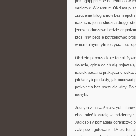
pomagają przejść od teorii do wdr
seniorów. W centrum OKdieta.pl st
zrzucanie kilogramów bez niepotrz
narzucać jedną słuszną drogę, str
jednych kluczowe będzie organizac
ktoś inny będzie potrzebować pros
w normalnym rytmie życia, bez spę
OKdieta.pl porządkuje temat żywien
świecie, gdzie co chwilę pojawiają
nacisk pada na praktyczne wskazów
jak łączyć produkty, jak budować p
potknięcia bez poczucia winy. Bo 
nawyki.
Jednym z najważniejszych filarów 
chcą mieć kontrolę w codziennym j
Jadłospisy pomagają ograniczyć pr
zakupów i gotowanie. Dzięki temu d