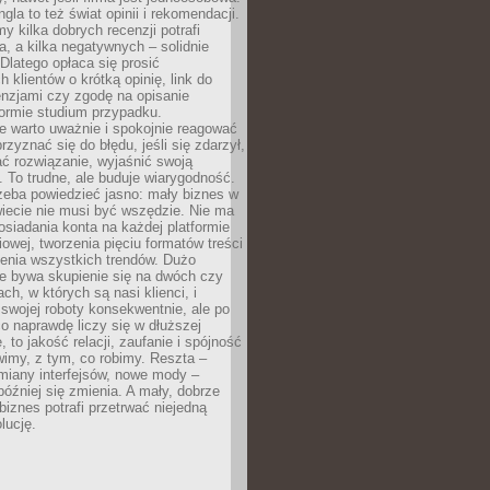
gla to też świat opinii i rekomendacji.
my kilka dobrych recenzji potrafi
a, a kilka negatywnych – solidnie
Dlatego opłaca się prosić
 klientów o krótką opinię, link do
cenzjami czy zgodę na opisanie
 formie studium przypadku.
e warto uważnie i spokojnie reagować
rzyznać się do błędu, jeśli się zdarzył,
ć rozwiązanie, wyjaśnić swoją
 To trudne, ale buduje wiarygodność.
zeba powiedzieć jasno: mały biznes w
iecie nie musi być wszędzie. Nie ma
siadania konta na każdej platformie
owej, tworzenia pięciu formatów treści
zenia wszystkich trendów. Dużo
ze bywa skupienie się na dwóch czy
ch, w których są nasi klienci, i
 swojej roboty konsekwentnie, ale po
co naprawdę liczy się w dłuższej
 to jakość relacji, zaufanie i spójność
imy, z tym, co robimy. Reszta –
miany interfejsów, nowe mody –
później się zmienia. A mały, dobrze
iznes potrafi przetrwać niejedną
lucję.