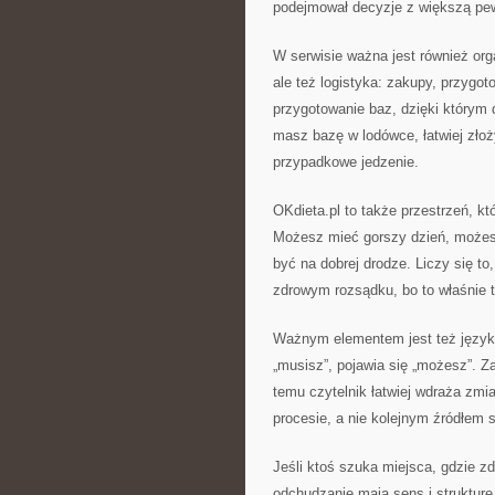
podejmował decyzje z większą pew
W serwisie ważna jest również orga
ale też logistyka: zakupy, przygo
przygotowanie baz, dzięki którym 
masz bazę w lodówce, łatwiej złoż
przypadkowe jedzenie.
OKdieta.pl to także przestrzeń, któ
Możesz mieć gorszy dzień, możesz
być na dobrej drodze. Liczy się to
zdrowym rozsądku, bo to właśnie ta
Ważnym elementem jest też język, 
„musisz”, pojawia się „możesz”. Za
temu czytelnik łatwiej wdraża zmi
procesie, a nie kolejnym źródłem s
Jeśli ktoś szuka miejsca, gdzie zd
odchudzanie mają sens i strukturę