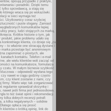
ientów, opisują przypadki z praktyki,
orównania i poradniki. Dzięki temu
ć tylko sprzedawcą, a stają się
do którego wraca się po wskazówki.
lacji w sieci wymaga też
ci. Użytkownicy coraz szybciej
ztuczność i puste slogany. Zamiast
 wygładzonych komunikatów lepiej
lisy pracy, ludzi stojących za marką,
knięcia. Krótkie historie o tym, jak
 produkt, jakie problemy udało się
a konkretnego klienta, co dzieje się „za
rmy – to właśnie one skracają dystans i
że marka przestaje być anonimowym
żna zapominać o prostych, ale
kanałach kontaktu. Telefon i e-mail
ne, ale wielu klientów woli zacząć od
domości na komunikatorze, formularza
czy czatu. W małym biznesie szybkość
a kluczowa – odpowiedź wysłana tego
 czy nawet w ciągu godziny często
ym, czy klient zostanie z nami, czy
j firmy. Warto więc tak zorganizować
oś regularnie sprawdzał skrzynkę i
, nawet jeśli firma jest jednoosobowa.
gla to też świat opinii i rekomendacji.
my kilka dobrych recenzji potrafi
a, a kilka negatywnych – solidnie
Dlatego opłaca się prosić
 klientów o krótką opinię, link do