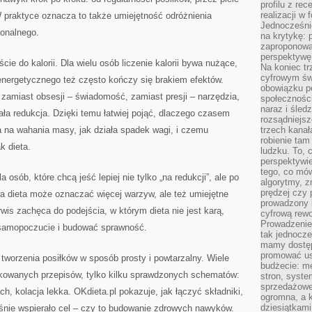
profilu z re
realizacji w
 praktyce oznacza to także umiejętność odróżnienia
Jednocześni
onalnego.
na krytykę: p
zaproponowa
perspektywę.
cie do kalorii. Dla wielu osób liczenie kalorii bywa nużące,
Na koniec tr
cyfrowym św
 energetycznego też często kończy się brakiem efektów.
obowiązku po
: zamiast obsesji – świadomość, zamiast presji – narzędzia,
społeczności
naraz i śled
ała redukcja. Dzięki temu łatwiej pojąć, dlaczego czasem
rozsądniejs
a na wahania masy, jak działa spadek wagi, i czemu
trzech kanała
robienie tam
k dieta.
ludzku. To, 
perspektywie,
tego, co mów
a osób, które chcą jeść lepiej nie tylko „na redukcji”, ale po
algorytmy, z
prędzej czy 
a dieta może oznaczać więcej warzyw, ale też umiejętne
prowadzony b
is zachęca do podejścia, w którym dieta nie jest karą,
cyfrową rewo
Prowadzenie 
 samopoczucie i budować sprawność.
tak jednocześ
mamy dostęp
promować usł
 tworzenia posiłków w sposób prosty i powtarzalny. Wiele
budżecie: me
ikowanych przepisów, tylko kilku sprawdzonych schematów:
stron, syste
sprzedażowe.
ch, kolacja lekka. OKdieta.pl pokazuje, jak łączyć składniki,
ogromna, a k
dziesiątkam
eśnie wspierało cel – czy to budowanie zdrowych nawyków.