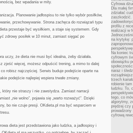
nością, bez wpadania w mity.
Cyfrowa dżun
Dla małej fir
zdziałać cud
nizacja. Planowanie jadłospisu to nie tylko wybór posiłków,
zaszkodzić. 
zadowolonych
towanie, przechowywanie. Strona zachęca do rozwiązań typu
profilu z re
dieta przestaje być wysiłkiem, a staje się systemem. Gdy
realizacji w
Jednocześni
yć zdrowy posiłek w 10 minut, zamiast sięgać po
na krytykę: p
zaproponowa
perspektywę.
Na koniec tr
ra uczy, że dieta nie musi być idealna, żeby działała.
cyfrowym św
obowiązku po
 zjeść więcej, możesz odpuścić trening, a mimo to dalej
społeczności
naraz i śled
, co robisz najczęściej. Serwis buduje podejście oparte na
rozsądniejs
kie podejście najlepiej wspiera trwałe zmiany.
trzech kanała
robienie tam
ludzku. To, 
który nie straszy i nie zawstydza. Zamiast narracji
perspektywie,
tego, co mów
miast „nie wolno”, pojawia się „warto rozważyć”. Dzięki
algorytmy, z
any, bo nie czuje presji. OKdieta.pl ma być wsparciem w
prędzej czy 
prowadzony b
tresu.
cyfrową rewo
rowa dieta jest przedstawiona jako ludzka, a jadłospisy i
, OKdieta.pl ma wszystko, co potrzebne, by zacząć i