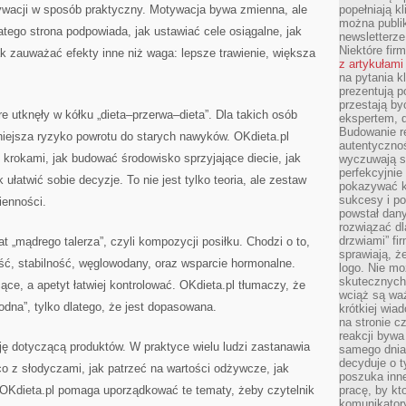
ywacji w sposób praktyczny. Motywacja bywa zmienna, ale
popełniają kl
można publi
atego strona podpowiada, jak ustawiać cele osiągalne, jak
newsletterz
Niektóre fir
ak zauważać efekty inne niż waga: lepsze trawienie, większa
z artykułami
na pytania kl
prezentują p
przestają by
e utknęły w kółku „dieta–przerwa–dieta”. Dla takich osób
ekspertem, 
Budowanie re
niejsza ryzyko powrotu do starych nawyków. OKdieta.pl
autentycznoś
 krokami, jak budować środowisko sprzyjające diecie, jak
wyczuwają s
perfekcyjnie
ułatwić sobie decyzje. To nie jest tylko teoria, ale zestaw
pokazywać ku
sukcesy i pot
ienności.
powstał dany
rozwiązać dl
drzwiami” fi
t „mądrego talerza”, czyli kompozycji posiłku. Chodzi o to,
sprawiają, 
tość, stabilność, węglowodany, oraz wsparcie hormonalne.
logo. Nie mo
skutecznych 
cące, a apetyt łatwiej kontrolować. OKdieta.pl tłumaczy, że
wciąż są waż
modna”, tylko dlatego, że jest dopasowana.
krótkiej wia
na stronie 
reakcji byw
ję dotyczącą produktów. W praktyce wielu ludzi zastanawia
samego dnia
decyduje o t
 co z słodyczami, jak patrzeć na wartości odżywcze, jak
poszuka inne
OKdieta.pl pomaga uporządkować te tematy, żeby czytelnik
pracę, by kt
komunikatory