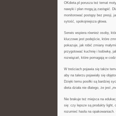
OKdieta.pl porusza też temat mot
nawyki i plan mogą ją zastąpić. Dl
monitorować postępy bez presji, j
sytość, spokojniejsza głowa.
Serwis wspiera również osoby, któr
kluczowe jest podejście, które zm
pokazuje, jak robić zmiany małymi
przygotować kuchnię i lodówkę, jak 
rozwiązań, które pomagają w codz
W treściach pojawia się także tema
aby na talerzu pojawiały się obję
Dzięki temu posiłki są bardziej sy
dieta działa nie dlatego, że jest „
Nie brakuje też miejsca na edukac
się: czy lepsze są produkty light,
rozumieć hasła na opakowaniach. 