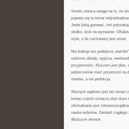
Serwis zwraca uwagę na to, że sku
pojawia się tu temat indywidualizac
Jedni lubią gotować, inni potrzebuj
słodko, ktoś na wytrawnie. OKdiet
style, o ile zachowany jest umiar.
Nie brakuje też podejścia „real-lif
rodzinne obiady, wyjścia, weekendy
przyjemności. Kluczem jest plan,
jednocześnie mieć przestrzeń na d
średnia, a nie perfekcja.
Ważnym wątkiem jest też tempo z
tempo często oznacza zbyt duże r
odchudzanie jest zdroworozsądkow
nauka wyborów. Zamiast ciągłego 
dłuższym okresie.