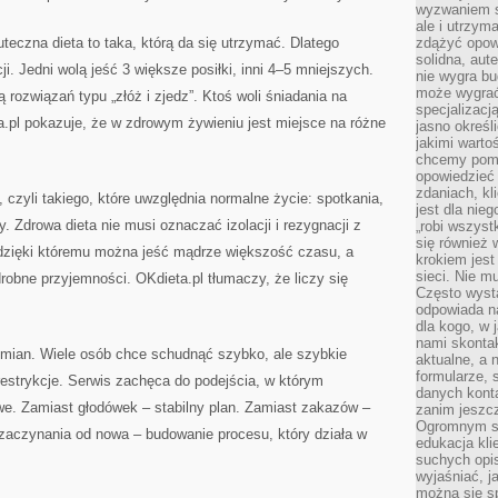
wyzwaniem st
ale i utrzym
teczna dieta to taka, którą da się utrzymać. Dlatego
zdążyć opowi
solidna, aut
ji. Jedni wolą jeść 3 większe posiłki, inni 4–5 mniejszych.
nie wygra bu
może wygrać 
ą rozwiązań typu „złóż i zjedz”. Ktoś woli śniadania na
specjalizacj
a.pl pokazuje, że w zdrowym żywieniu jest miejsce na różne
jasno określ
jakimi warto
chcemy pomag
opowiedzieć 
zdaniach, kl
e”, czyli takiego, które uwzględnia normalne życie: spotkania,
jest dla nie
. Zdrowa dieta nie musi oznaczać izolacji i rezygnacji z
„robi wszyst
się również
 dzięki któremu można jeść mądrze większość czasu, a
krokiem jes
sieci. Nie m
robne przyjemności. OKdieta.pl tłumaczy, że liczy się
Często wysta
odpowiada n
dla kogo, w 
nami skonta
mian. Wiele osób chce schudnąć szybko, ale szybkie
aktualne, a 
formularze, 
estrykcje. Serwis zachęca do podejścia, w którym
danych kont
e. Zamiast głodówek – stabilny plan. Zamiast zakazów –
zanim jeszcz
Ogromnym sp
zaczynania od nowa – budowanie procesu, który działa w
edukacja kli
suchych opis
wyjaśniać, j
można się sp