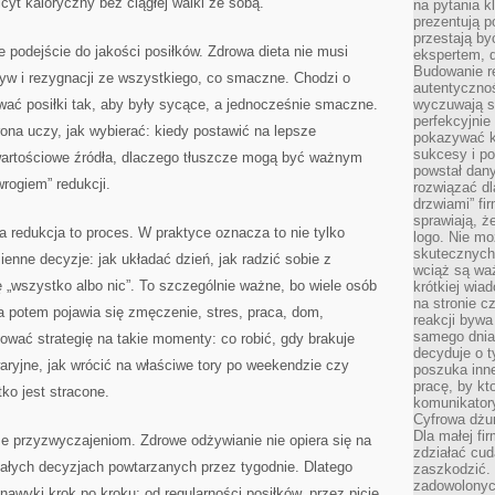
cyt kaloryczny bez ciągłej walki ze sobą.
na pytania kl
prezentują p
przestają by
 podejście do jakości posiłków. Zdrowa dieta nie musi
ekspertem, 
Budowanie re
yw i rezygnacji ze wszystkiego, co smaczne. Chodzi o
autentycznoś
wać posiłki tak, aby były sycące, a jednocześnie smaczne.
wyczuwają s
perfekcyjnie
rona uczy, jak wybierać: kiedy postawić na lepsze
pokazywać ku
sukcesy i pot
wartościowe źródła, dlaczego tłuszcze mogą być ważnym
powstał dany
wrogiem” redukcji.
rozwiązać dl
drzwiami” fi
sprawiają, 
a redukcja to proces. W praktyce oznacza to nie tylko
logo. Nie mo
skutecznych 
ienne decyzje: jak układać dzień, jak radzić sobie z
wciąż są waż
 „wszystko albo nic”. To szczególnie ważne, bo wiele osób
krótkiej wia
na stronie 
 potem pojawia się zmęczenie, stres, praca, dom,
reakcji byw
samego dnia
wać strategię na takie momenty: co robić, gdy brakuje
decyduje o t
ryjne, jak wrócić na właściwe tory po weekendzie czy
poszuka inne
pracę, by kt
ko jest stracone.
komunikatory
Cyfrowa dżun
Dla małej fir
że przyzwyczajeniom. Zdrowe odżywianie nie opiera się na
zdziałać cud
małych decyzjach powtarzanych przez tygodnie. Dlatego
zaszkodzić. 
zadowolonych
nawyki krok po kroku: od regularności posiłków, przez picie