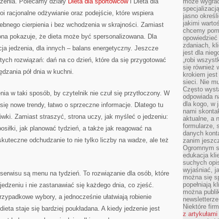
ożenia. Polecamy działy
Dieta dla sportowców
i Dieta dla
może wygrać 
specjalizacj
oi racjonalne odżywianie oraz podejście, które wspiera
jasno określ
jakimi warto
ebnego cierpienia i bez wchodzenia w skrajności. Zamiast
chcemy pomag
ona pokazuje, że dieta może być spersonalizowana. Dla
opowiedzieć 
zdaniach, kl
ja jedzenia, dla innych – balans energetyczny. Jeszcze
jest dla nie
tych rozwiązań: dań na co dzień, które da się przygotować
„robi wszyst
się również
dzania pół dnia w kuchni.
krokiem jes
sieci. Nie m
Często wysta
ia w taki sposób, by czytelnik nie czuł się przytłoczony. W
odpowiada n
dla kogo, w 
 się nowe trendy, łatwo o sprzeczne informacje. Dlatego tu
nami skonta
ki. Zamiast straszyć, strona uczy, jak myśleć o jedzeniu:
aktualne, a 
formularze, 
osiłki, jak planować tydzień, a także jak reagować na
danych kont
skuteczne odchudzanie to nie tylko liczby na wadze, ale też
zanim jeszcz
Ogromnym sp
edukacja kli
suchych opis
wyjaśniać, j
serwisu są menu na tydzień. To rozwiązanie dla osób, które
można się sp
popełniają kl
edzeniu i nie zastanawiać się każdego dnia, co zjeść.
można publi
zypadkowe wybory, a jednocześnie ułatwiają robienie
newsletterz
Niektóre fir
ieta staje się bardziej poukładana. A kiedy jedzenie jest
z artykułami