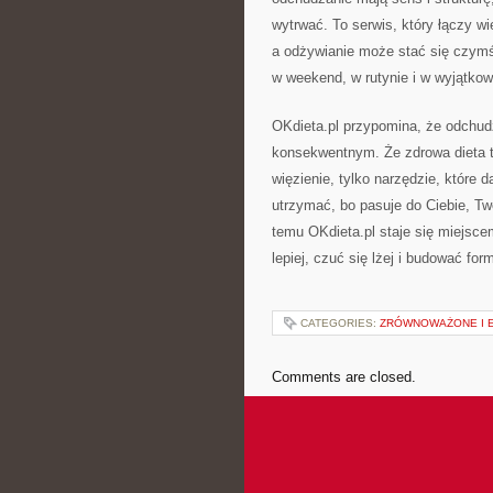
wytrwać. To serwis, który łączy w
a odżywianie może stać się czymś
w weekend, w rutynie i w wyjątk
OKdieta.pl przypomina, że odchudz
konsekwentnym. Że zdrowa dieta to
więzienie, tylko narzędzie, które da
utrzymać, bo pasuje do Ciebie, Tw
temu OKdieta.pl staje się miejsce
lepiej, czuć się lżej i budować for
CATEGORIES:
ZRÓWNOWAŻONE I 
Comments are closed.