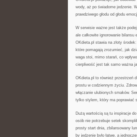
wody, aż po świadome jedzenie. W
prawdziwego głodu od głodu emocj
W serwisie ważne jest także podejś
ale całkowite ignorowanie bilansu
OKdieta.pl stawia na złoty środek
które pomagają zrozumieć, jak dzi
waga stoi, mimo starań, co wpływ
cierpliwość jest tak samo ważna ja
OKdieta.pl to również przestrzeń dl
prostu w codziennym życiu. Zdrow
włączanie ulubionych smaków. Serw
tylko stylem, który ma poprawiać
Dużą wartością są tu inspiracje do
osób nie potrzebuje setek skompl
prosty start dnia, zbilansowany lun
by jedzenie było łatwe, a jednocz