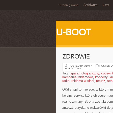
Archiwum
Love
Strona główna
U-BOOT
ZDROWIE
POSTED BY ADMIN
POSTED ON
WYŁĄCZONA
Tagi:
aparat fotograficzny
,
copywri
kampanie reklamowe
,
koncerty
,
ku
radio
,
reklama w sieci
,
retusz
,
seri
OKdieta.pl to miejsce, w którym m
kolejny serwis, który obiecuje mag
realne zmiany. Strona została pom
znaleźć przydatne wskazówki dotyc