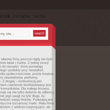
SCRIBE
FACEBOOK
TWITTER
własnej firmy jeszcze nigdy nie było
nie łatwe i trudne. Z jednej strony
 do narzędzi, które pozwalają
ugi i produkty przy niewielkim
dia społecznościowe, proste kreatory
my newsletterów, platformy
 Z drugiej – konkurencja jest
lient codziennie bombardowany jest
i komunikatów. Dla małego biznesu
aje się nie tylko dotarcie do odbiorcy,
anie jego uwagi na tyle długo, by
edzieć swoją historię. Podstawą jest
entyczna tożsamość marki. Mała firma
dżetem z wielkimi korporacjami, ale