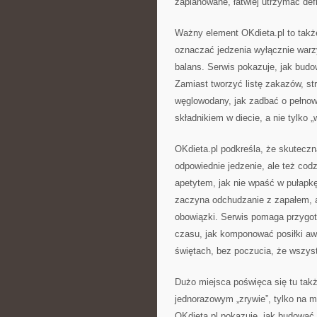
zaplanowane, łatwiej utrzymać defi
Ważny element OKdieta.pl to także
oznaczać jedzenia wyłącznie warz
balans. Serwis pokazuje, jak budo
Zamiast tworzyć listę zakazów, st
węglowodany, jak zadbać o pełno
składnikiem w diecie, a nie tylko „
OKdieta.pl podkreśla, że skuteczn
odpowiednie jedzenie, ale też codz
apetytem, jak nie wpaść w pułapkę
zaczyna odchudzanie z zapałem, a
obowiązki. Serwis pomaga przygoto
czasu, jak komponować posiłki awa
świętach, bez poczucia, że wszyst
Dużo miejsca poświęca się tu tak
jednorazowym „zrywie”, tylko na 
OKdieta.pl pokazuje, jak budować 