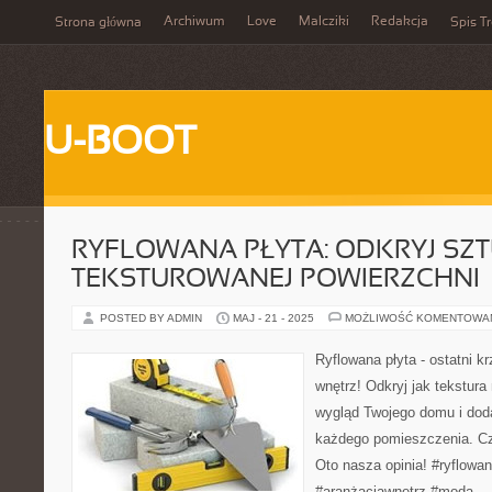
Archiwum
Love
Malcziki
Redakcja
Strona główna
Spis Tr
U-BOOT
RYFLOWANA PŁYTA: ODKRYJ SZ
TEKSTUROWANEJ POWIERZCHNI
POSTED BY ADMIN
MAJ - 21 - 2025
MOŻLIWOŚĆ KOMENTOWA
Ryflowana płyta - ostatni k
wnętrz! Odkryj jak tekstur
wygląd Twojego domu i doda
każdego pomieszczenia. Czy
Oto nasza opinia! #ryflowan
#aranżacjawnętrz #moda