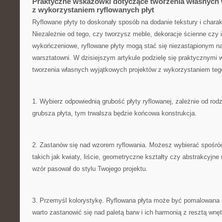
Praktyczne wskazówki dotyczące‌ tworzenia własnych
‍z wykorzystaniem ryflowanych płyt
Ryflowane ​płyty to doskonały‍ sposób ‌na dodanie tekstury i charak
Niezależnie od tego, czy tworzysz meble, ⁣dekoracje ścienne czy ⁣
wykończeniowe, ryflowane płyty mogą ‍stać się⁢ niezastąpionym n
warsztatowni.⁤ W dzisiejszym artykule podzielę się praktycznym
‌tworzenia własnych‍ wyjątkowych⁣ projektów z wykorzystaniem teg
1. Wybierz odpowiednią grubość⁤ płyty ryflowanej, zależnie od rodz
‌grubsza płyta, tym trwalsza będzie końcowa⁢ konstrukcja.
2. Zastanów się nad‌ wzorem ryflowania. Możesz wybierać spośr
takich‍ jak kwiaty, liście, geometryczne kształty czy⁤ abstrakcyjne 
wzór pasował​ do stylu Twojego projektu.
3. Przemyśl kolorystykę. Ryflowana płyta może być⁣ pomalowana ‌
warto zastanowić‍ się nad paletą barw i ich harmonią z resztą wnęt