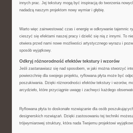
innych prac.​ Jej⁣ tekstury mogą ‌być⁢ inspiracją do tworzenia ‌nowyc
nadadzą ‌naszym⁢ projektom ⁣nowy wymiar i głębię.
Warto więc zainwestować czas⁢ i energię w odkrywanie tajemnic ​r
⁢cieszyć‍ się ‌efektami naszej pracy i dzielić⁣ się nią z innymi.‍ To 
⁣otwiera przed nami nowe możliwości artystycznego wyrazu ⁤i ⁢pozw
sposób wyjątkowy.‍
Odkryj różnorodność efektów tekstury i wzorów
Jeśli ‌zastanawiasz się‍ nad sposobem, w jaki ⁣można stworzyć inte
powierzchnię dla swojego projektu, ryflowana płyta​ może być odpo
poszukiwania. Dzięki różnorodności efektów tekstury i⁣ wzorów, 
arcydzieło, które‌ przyciągnie uwagę‍ i ⁣zachwyci każdego obserwat
Ryflowana‍ płyta to doskonałe rozwiązanie dla osób poszukujących
designerskich rozwiązań. Dzięki ⁣zastosowaniu ⁤tej techniki może
trójwymiarowej​ struktury, która nada Twojemu projektowi ⁤wyjątkowy