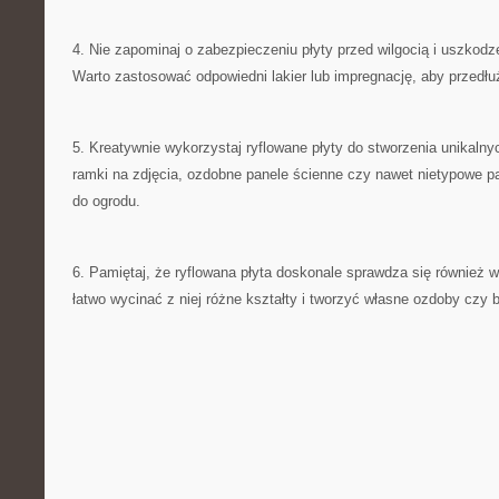
4. Nie zapominaj o zabezpieczeniu płyty przed wilgocią i uszko
Warto‌ zastosować odpowiedni lakier lub impregnację, aby przedłu
5. ‍Kreatywnie ​wykorzystaj ryflowane płyty ‍do stworzenia unikalny
ramki na⁣ zdjęcia,⁢ ozdobne‌ panele ścienne czy nawet nietypowe
do ogrodu.
6. ​Pamiętaj, że ryflowana płyta ⁣doskonale⁣ sprawdza się również 
⁤łatwo wycinać z⁤ niej różne kształty i tworzyć własne ozdoby czy b