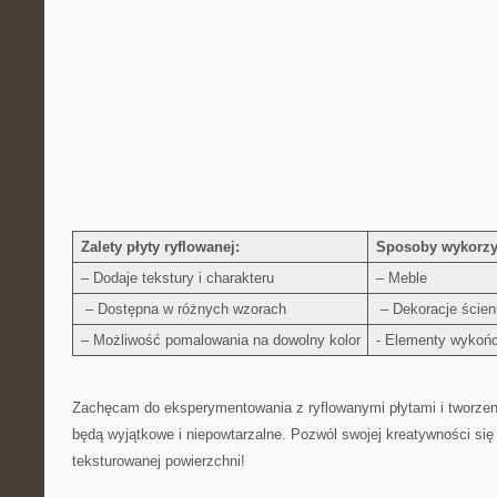
Zalety płyty ryflowanej:
Sposoby wykorzy
– ⁣Dodaje tekstury i charakteru
– Meble
‍ – Dostępna ⁣w różnych wzorach
‍ – Dekoracje ście
– ⁢Możliwość⁤ pomalowania na dowolny kolor
‌-​ Elementy wykoń
Zachęcam do eksperymentowania⁤ z ryflowanymi płytami‍ i tworzen
będą‌ wyjątkowe i niepowtarzalne. Pozwól swojej kreatywności się ⁣
teksturowanej powierzchni!