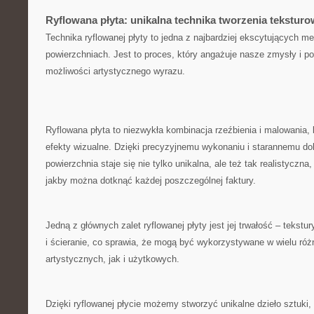
Ryflowana płyta: unikalna technika tworzenia tekstur
Technika ryflowanej płyty to jedna z najbardziej‍ ekscytujących me
powierzchniach. ⁢Jest ⁢to proces, który angażuje nasze ⁣zmysły i
możliwości artystycznego⁢ wyrazu.
Ryflowana płyta ‍to niezwykła kombinacja rzeźbienia⁢ i‌ malowania,
efekty wizualne. Dzięki precyzyjnemu wykonaniu⁢ i starannemu dobi
powierzchnia staje się ⁢nie ⁣tylko unikalna, ale ⁤też tak realistycz
jakby można dotknąć każdej poszczególnej​ faktury. ​
Jedną z ⁣głównych zalet ryflowanej płyty jest jej trwałość – tekst
i ścieranie,‌ co sprawia,⁣ że mogą być wykorzystywane w wielu różn
artystycznych, ‍jak i użytkowych.
Dzięki ryflowanej płycie możemy stworzyć unikalne dzieło sztuki,​ k