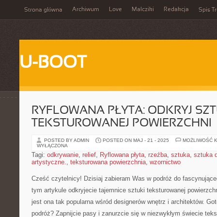
Archiwum
Love
Malcziki
Redakcja
Strona główna
Spis Tr
U-BOOT
RYFLOWANA PŁYTA: ODKRYJ SZ
TEKSTUROWANEJ POWIERZCHNI
POSTED BY ADMIN
POSTED ON MAJ - 21 - 2025
MOŻLIWOŚĆ 
WYŁĄCZONA
Tagi:
odkrywanie
,
relief
,
Ryflowana płyta
,
rzeźba
,
sztuka
,
sztuka 
artystyczne.
,
teksturowana powierzchnia
,
wzornictwo
Cześć czytelnicy! Dzisiaj ⁢zabieram Was w podróż do fascynująceg
tym artykule ⁣odkryjecie tajemnice sztuki ⁢teksturowanej powierzchni
jest⁣ ona tak popularna wśród designerów wnętrz i architektów. Got
podróż? Zapnijcie pasy i zanurzcie się⁣ w niezwykłym świecie teks