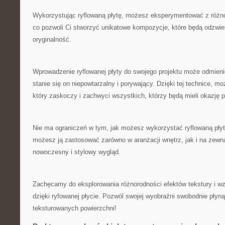
Wykorzystując ‌ryflowaną ⁣płytę, możesz ‍eksperymentować z różno
co⁢ pozwoli Ci stworzyć unikatowe kompozycje, które będą odzwie
oryginalność.
Wprowadzenie ryflowanej ‌płyty do swojego projektu może odmienić 
stanie się on niepowtarzalny i porywający. Dzięki ‌tej technice, 
który zaskoczy ‌i zachwyci wszystkich, którzy‍ będą mieli okazję ⁤
Nie ma ograniczeń ⁤w tym, ‌jak możesz wykorzystać⁤ ryflowaną pły
możesz ją zastosować​ zarówno ⁢w⁣ aranżacji wnętrz, jak i na zew
⁤nowoczesny i stylowy⁤ wygląd.
Zachęcamy do eksplorowania różnorodności efektów tekstury⁣ i w
dzięki ryfowanej płycie. Pozwól⁣ swojej‍ wyobraźni swobodnie płyną
teksturowanych powierzchni!