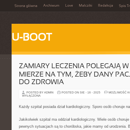
Archiwum
Love
Malcziki
Redakcja
Strona główna
Spis Tr
U-BOOT
ZAMIARY LECZENIA POLEGAJĄ W
MIERZE NA TYM, ŻEBY DANY PA
DO ZDROWIA
POSTED BY ADMIN
POSTED ON SIE - 16 - 2025
MOŻLIWOŚĆ 
WYŁĄCZONA
Każdy szpital posiada dział kardiologiczny. Sporo osób choruje n
Jakikolwiek szpital ma oddział kardiologiczny. Wiele osób choruj
pewnych sytuacjach są to choróbska, jakie mamy od urodzenia. 