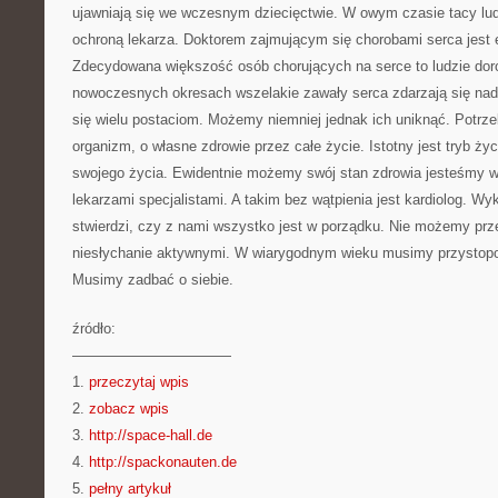
ujawniają się we wczesnym dziecięctwie. W owym czasie tacy lu
ochroną lekarza. Doktorem zajmującym się chorobami serca jest
Zdecydowana większość osób chorujących na serce to ludzie doroś
nowoczesnych okresach wszelakie zawały serca zdarzają się nadz
się wielu postaciom. Możemy niemniej jednak ich uniknąć. Potrze
organizm, o własne zdrowie przez całe życie. Istotny jest tryb życ
swojego życia. Ewidentnie możemy swój stan zdrowia jesteśmy w
lekarzami specjalistami. A takim bez wątpienia jest kardiolog. W
stwierdzi, czy z nami wszystko jest w porządku. Nie możemy prz
niesłychanie aktywnymi. W wiarygodnym wieku musimy przystopo
Musimy zadbać o siebie.
źródło:
———————————
1.
przeczytaj wpis
2.
zobacz wpis
3.
http://space-hall.de
4.
http://spackonauten.de
5.
pełny artykuł