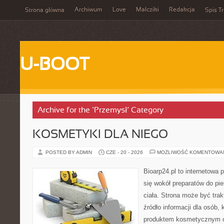
Archiwum
Love
Malcziki
Redakcja
Strona główna
Spis Tr
U-BOOT
Archive for the ‘Przemysł’ Category
KOSMETYKI DLA NIEGO
POSTED BY ADMIN
CZE - 20 - 2026
MOŻLIWOŚĆ KOMENTOWA
Bioarp24.pl to internetowa 
się wokół preparatów do pie
ciała. Strona może być tra
źródło informacji dla osób, k
produktem kosmetycznym o 