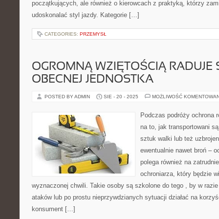
początkujących, ale również o kierowcach z praktyką, którzy zami
udoskonalać styl jazdy. Kategorie […]
CATEGORIES:
PRZEMYSŁ
OGROMNĄ WZIĘTOŚCIĄ RADUJE S
OBECNEJ JEDNOSTKA
POSTED BY ADMIN
SIE - 20 - 2025
MOŻLIWOŚĆ KOMENTOWA
Podczas podróży ochrona ró
na to, jak transportowani s
sztuk walki lub też uzbroje
ewentualnie nawet broń – o
polega również na zatrudni
ochroniarza, który będzie w
wyznaczonej chwili. Takie osoby są szkolone do tego , by w razie
ataków lub po prostu nieprzywdzianych sytuacji działać na korzy
konsument […]