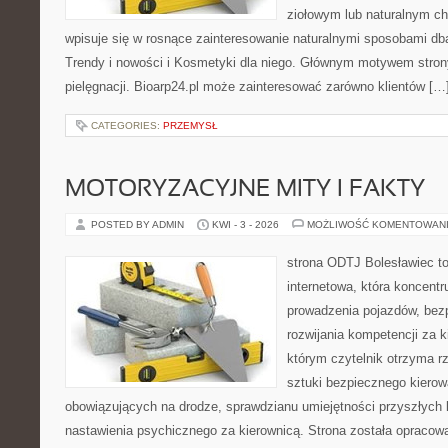
ziołowym lub naturalnym cha
wpisuje się w rosnące zainteresowanie naturalnymi sposobami db
Trendy i nowości i Kosmetyki dla niego. Głównym motywem strony
pielęgnacji. Bioarp24.pl może zainteresować zarówno klientów […
CATEGORIES:
PRZEMYSŁ
MOTORYZACYJNE MITY I FAKTY
POSTED BY ADMIN
KWI - 3 - 2026
MOŻLIWOŚĆ KOMENTOWAN
strona ODTJ Bolesławiec t
internetowa, która koncentr
prowadzenia pojazdów, bez
rozwijania kompetencji za k
którym czytelnik otrzyma r
sztuki bezpiecznego kierow
obowiązujących na drodze, sprawdzianu umiejętności przyszłych 
nastawienia psychicznego za kierownicą. Strona została opraco