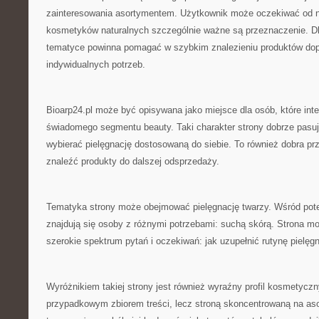
zainteresowania asortymentem. Użytkownik może oczekiwać od n
kosmetyków naturalnych szczególnie ważne są przeznaczenie. Dla
tematyce powinna pomagać w szybkim znalezieniu produktów d
indywidualnych potrzeb.
Bioarp24.pl może być opisywana jako miejsce dla osób, które inte
świadomego segmentu beauty. Taki charakter strony dobrze pasuje
wybierać pielęgnację dostosowaną do siebie. To również dobra prz
znaleźć produkty do dalszej odsprzedaży.
Tematyka strony może obejmować pielęgnację twarzy. Wśród pot
znajdują się osoby z różnymi potrzebami: suchą skórą. Strona m
szerokie spektrum pytań i oczekiwań: jak uzupełnić rutynę pielęg
Wyróżnikiem takiej strony jest również wyraźny profil kosmetyczny
przypadkowym zbiorem treści, lecz stroną skoncentrowaną na aso