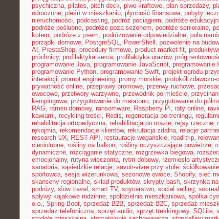
psychiczna
,
pilates
,
pitch deck
,
piwo kraftowe
,
plan sprzedaży
,
p
odroczone
,
pleśń w mieszkaniu
,
płynność finansowa
,
pobyty lecz
nieruchomości
,
podcasting
,
podróż pociągiem
,
podróże edukacyjn
podróże poślubne
,
podróże poza sezonem
,
podróże senioralne
,
po
kotem
,
podróże z psem
,
podróżowanie odpowiedzialne
,
pola nami
porządki domowe
,
PostgreSQL
,
PowerShell
,
pozwolenie na budo
AI
,
PrestaShop
,
procedury firmowe
,
product market fit
,
produktyw
próchnicy
,
profilaktyka serca
,
profilaktyka urazów
,
próg rentownoś
programowanie Java
,
programowanie JavaScript
,
programowanie K
programowanie Python
,
programowanie Swift
,
projekt ogrodu pr
interakcji
,
prompt engineering
,
promy morskie
,
protokół zdawczo-o
prywatność online
,
przeprawy promowe
,
przerwy ruchowe
,
przesad
owocowe
,
przetwory warzywne
,
przewodnik po mieście
,
przycinan
kempingowa
,
przygotowanie do maratonu
,
przygotowanie do półm
RAG
,
ramen domowy
,
ransomware
,
Raspberry Pi
,
raty online
,
rav
kawiarni
,
recykling treści
,
Redis
,
regeneracja po treningu
,
regulami
rehabilitacja ortopedyczna
,
rehabilitacja po urazie
,
rejsy rzeczne
,
rękojmia
,
rekomendacje klientów
,
rekrutacja zdalna
,
relacje partne
research UX
,
REST API
,
restauracje wegańskie
,
road trip
,
rolowan
cieniolubne
,
rośliny na balkon
,
rośliny oczyszczające powietrze
,
r
dynamiczne
,
rozciąganie statyczne
,
rozgrzewka biegowa
,
rozszer
emocjonalny
,
rutyna wieczorna
,
rytm dobowy
,
rzemiosło artystycz
sanatoria
,
sąsiedzkie relacje
,
savoir-vivre przy stole
,
ściółkowanie
sportowca
,
sesja wizerunkowa
,
sezonowe owoce
,
Shopify
,
sieć m
skanseny regionalne
,
skład produktów
,
skrypty bash
,
skrzynka na
podróży
,
slow travel
,
smart TV
,
snycerstwo
,
social selling
,
socrea
spływy kajakowe rodzinne
,
spółdzielnia mieszkaniowa
,
spółka cyw
o.o.
,
Spring Boot
,
sprzedaż B2B
,
sprzedaż B2C
,
sprzedaż miesz
sprzedaż telefoniczna
,
sprzęt audio
,
sprzęt trekkingowy
,
SQLite
,
stodoła mieszkalna
,
stomatologia zachowawcza
,
storytelling mark