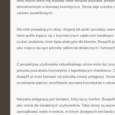
temu można wokół niej budować wiele tematów artykułów, poradnik
dermokosmetyki w domowej kosmetyczce. Strona daje szerokie mo
zarówno poradnikowych.
Dla osób prowadzących sklep, drogerię lub punkt sprzedaży ważn
takim profilu kojarzy się z kosmetycznym zapleczem handlowym
szukać produktów, które będą atrakcyjne dla klientów. Bioarp24.
jako miejsce łączące potrzeby odbiorców detalicznych i hurtowyc
Z perspektywy użytkownika indywidualnego strona może być przyd
potrzeba poszukania kosmetyków o łagodniejszym charakterze. 
bioarp24.pl może kierować się potrzebą zmiany pielęgnacji. Stro
oczekiwania poprzez umożliwienie poznania kosmetyków o natural
Naturalna pielęgnacja jest tematem, który łączy komfort. Bioarp2
jako stronę dla świadomych użytkowników. Takie strony są ważn
uporządkować wybór w świecie, w którym dostępnych jest bardzo 