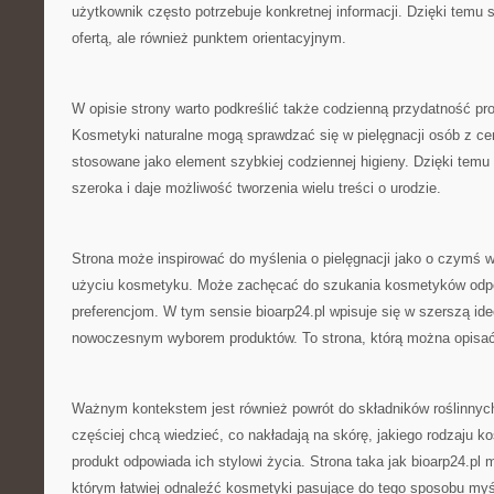
użytkownik często potrzebuje konkretnej informacji. Dzięki temu 
ofertą, ale również punktem orientacyjnym.
W opisie strony warto podkreślić także codzienną przydatność p
Kosmetyki naturalne mogą sprawdzać się w pielęgnacji osób z ce
stosowane jako element szybkiej codziennej higieny. Dzięki temu 
szeroka i daje możliwość tworzenia wielu treści o urodzie.
Strona może inspirować do myślenia o pielęgnacji jako o czymś w
użyciu kosmetyku. Może zachęcać do szukania kosmetyków odp
preferencjom. W tym sensie bioarp24.pl wpisuje się w szerszą ideę
nowoczesnym wyborem produktów. To strona, którą można opisać
Ważnym kontekstem jest również powrót do składników roślinnyc
częściej chcą wiedzieć, co nakładają na skórę, jakiego rodzaju k
produkt odpowiada ich stylowi życia. Strona taka jak bioarp24.p
którym łatwiej odnaleźć kosmetyki pasujące do tego sposobu myśl