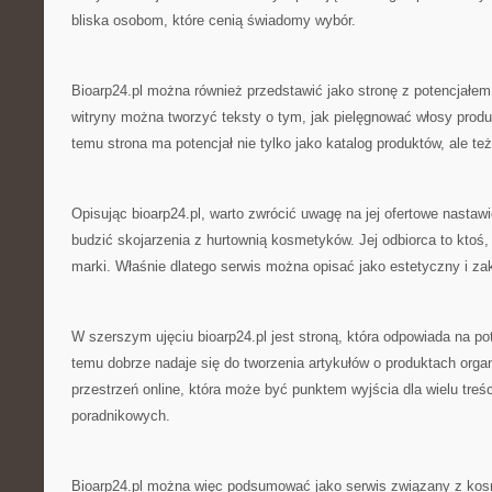
bliska osobom, które cenią świadomy wybór.
Bioarp24.pl można również przedstawić jako stronę z potencjałe
witryny można tworzyć teksty o tym, jak pielęgnować włosy produ
temu strona ma potencjał nie tylko jako katalog produktów, ale też
Opisując bioarp24.pl, warto zwrócić uwagę na jej ofertowe nastawi
budzić skojarzenia z hurtownią kosmetyków. Jej odbiorca to ktoś
marki. Właśnie dlatego serwis można opisać jako estetyczny i z
W szerszym ujęciu bioarp24.pl jest stroną, która odpowiada na po
temu dobrze nadaje się do tworzenia artykułów o produktach orga
przestrzeń online, która może być punktem wyjścia dla wielu treś
poradnikowych.
Bioarp24.pl można więc podsumować jako serwis związany z kos