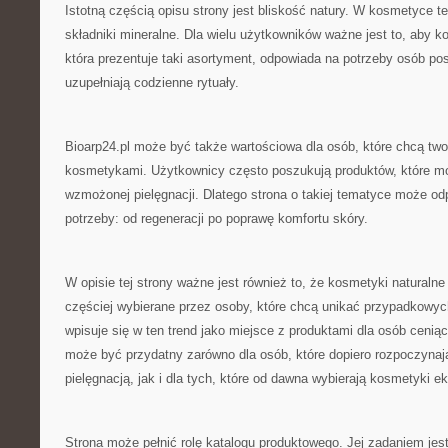
Istotną częścią opisu strony jest bliskość natury. W kosmetyce te
składniki mineralne. Dla wielu użytkowników ważne jest to, aby k
która prezentuje taki asortyment, odpowiada na potrzeby osób po
uzupełniają codzienne rytuały.
Bioarp24.pl może być także wartościowa dla osób, które chcą tw
kosmetykami. Użytkownicy często poszukują produktów, które m
wzmożonej pielęgnacji. Dlatego strona o takiej tematyce może o
potrzeby: od regeneracji po poprawę komfortu skóry.
W opisie tej strony ważne jest również to, że kosmetyki naturalne
częściej wybierane przez osoby, które chcą unikać przypadkowyc
wpisuje się w ten trend jako miejsce z produktami dla osób cenią
może być przydatny zarówno dla osób, które dopiero rozpoczynaj
pielęgnacją, jak i dla tych, które od dawna wybierają kosmetyki e
Strona może pełnić rolę katalogu produktowego. Jej zadaniem je