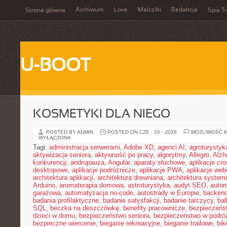
Archiwum
Love
Malcziki
Redakcja
Strona główna
Spis Tr
U-BOOT
KOSMETYKI DLA NIEGO
POSTED BY ADMIN
POSTED ON CZE - 20 - 2026
MOŻLIWOŚĆ 
WYŁĄCZONA
Tagi:
administracja serwerami
,
Adobe XD
,
agenci AI
,
agroturysty
aktywizacja seniora
,
aktywność po pracy
,
algorytmy
,
Allegro
,
Alzh
konkurencji
,
andropauza
,
Angular
,
aparaty słuchowe
,
aplikacje cro
desktopowe
,
aplikacje podróżnicze
,
aplikacje PWA
,
aplikacje we
architektura aplikacji
,
architektura drewniana
,
architektura system
Arduino
,
aromaterapia domowa
,
astroturystyka
,
audyt SEO
,
autom
garażowa
,
automatyzacja no-code
,
autostrady w Europie
,
backen
badania profilaktyczne
,
badanie satysfakcji
,
badanie tarczycy
,
bal
SQL
,
beczka na deszczówkę
,
benefity pracownicze
,
bezpieczeńs
dzieci w domu
,
bezpieczeństwo seniora
,
bezpieczeństwo w podró
bezpieczne wiercenie
,
bieganie rekreacyjne
,
bieganie trailowe
,
bik