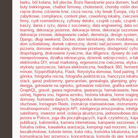
barku
,
ból kolana
,
ból pleców
,
Boże Narodzenie poza domem
,
bud
buty trekkingowe
,
chatbot firmowy
,
cholesterol
,
choroby roślin do
cięcie drzew
,
ciśnienie krwi
,
cisza nocna
,
city break Europa
,
city 
zabytkowe
,
compliance
,
content plan
,
coworking lokalny
,
ćwiczeni
firmy
,
cydr rzemieślniczy
,
cyfrowy detoks
,
czujnik czadu
,
czujnik
kaszy
,
dania z ryżu
,
dania z soczewicy
,
data engineering
,
data sc
learning
,
dekoracje jesienne
,
dekoracje letnie
,
dekoracje sezonow
dekoracje zimowe
,
delegowanie zadań
,
demencja
,
design system
Django
,
długi weekend
,
Docker
,
dom letniskowy
,
dom modułowy
,
dom szkieletowy
,
domek całoroczny
,
domki nad jeziorem
,
domowa 
pizzeria
,
domowe makarony
,
domowe przetwory
,
dostępność cyfr
dropshipping
,
drukowanie żywiczne
,
due diligence
,
dywany do sal
nierejestrowana
,
działka rekreacyjna
,
dziennik wdzięczności
,
e-fa
elektronika DIY
,
email marketing
,
ergonomiczne ćwiczenia
,
etyka 
etykiety spożywcze
,
faktura elektroniczna
,
feedback 360
,
fermen
minute
,
fizjoprofilaktyka
,
Flask
,
florystyka domowa
,
food pairing
,
górska
,
fotografia nocna
,
fotografia podróżnicza
,
franczyza lokaln
stack
,
garaż podziemny
,
garncarstwo
,
genealogia
,
glamping
,
góry
dwojga
,
gotowanie na ognisku
,
gotowanie rodzinne
,
grafika wekto
GraphQL
,
gravel
,
gwara regionalna
,
gwarancja
,
hamakowanie
,
hea
ustnej
,
higiena snu
,
higiena wzroku
,
historia lokalna
,
home stagin
domowy
,
hurtownie danych
,
hydroponika domowa
,
identyfikacja m
słuchowe
,
Instagram Reels
,
instrukcje stanowiskowe
,
instrumenty
insulinooporność
,
integracje API
,
inteligencja emocjonalna
,
inteli
satelitarny
,
inwestor anioł
,
izolacja akustyczna
,
jednoosobowa dzi
jeziora w Polsce
,
joga dla początkujących
,
kącik czytelniczy
,
kaj
publikacji
,
kalistenika
,
kamera internetowa
,
kampanie sezonowe
,
fiskalna online
,
kawalerka aranżacja
,
kempingi nad morzem
,
kino
bezalkoholowe
,
kolonie letnie
,
kolor roku
,
komórka lokatorska
,
ko
komunikacja bez przemocy
,
koncentracja
,
konsole do gier
,
konsul