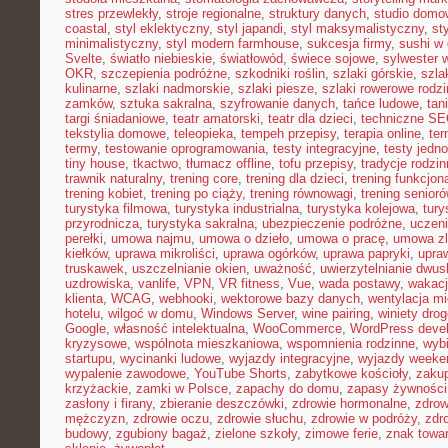
stres przewlekły
,
stroje regionalne
,
struktury danych
,
studio domo
coastal
,
styl eklektyczny
,
styl japandi
,
styl maksymalistyczny
,
st
minimalistyczny
,
styl modern farmhouse
,
sukcesja firmy
,
sushi w
Svelte
,
światło niebieskie
,
światłowód
,
świece sojowe
,
sylwester 
OKR
,
szczepienia podróżne
,
szkodniki roślin
,
szlaki górskie
,
szla
kulinarne
,
szlaki nadmorskie
,
szlaki piesze
,
szlaki rowerowe rodz
zamków
,
sztuka sakralna
,
szyfrowanie danych
,
tańce ludowe
,
tan
targi śniadaniowe
,
teatr amatorski
,
teatr dla dzieci
,
techniczne S
tekstylia domowe
,
teleopieka
,
tempeh przepisy
,
terapia online
,
ter
termy
,
testowanie oprogramowania
,
testy integracyjne
,
testy jedn
tiny house
,
tkactwo
,
tłumacz offline
,
tofu przepisy
,
tradycje rodzi
trawnik naturalny
,
trening core
,
trening dla dzieci
,
trening funkcjon
trening kobiet
,
trening po ciąży
,
trening równowagi
,
trening senior
turystyka filmowa
,
turystyka industrialna
,
turystyka kolejowa
,
tury
przyrodnicza
,
turystyka sakralna
,
ubezpieczenie podróżne
,
uczen
perełki
,
umowa najmu
,
umowa o dzieło
,
umowa o pracę
,
umowa zl
kiełków
,
uprawa mikroliści
,
uprawa ogórków
,
uprawa papryki
,
upra
truskawek
,
uszczelnianie okien
,
uważność
,
uwierzytelnianie dwu
uzdrowiska
,
vanlife
,
VPN
,
VR fitness
,
Vue
,
wada postawy
,
wakacj
klienta
,
WCAG
,
webhooki
,
wektorowe bazy danych
,
wentylacja m
hotelu
,
wilgoć w domu
,
Windows Server
,
wine pairing
,
winiety dro
Google
,
własność intelektualna
,
WooCommerce
,
WordPress deve
kryzysowe
,
wspólnota mieszkaniowa
,
wspomnienia rodzinne
,
wybi
startupu
,
wycinanki ludowe
,
wyjazdy integracyjne
,
wyjazdy week
wypalenie zawodowe
,
YouTube Shorts
,
zabytkowe kościoły
,
zaku
krzyżackie
,
zamki w Polsce
,
zapachy do domu
,
zapasy żywności
zasłony i firany
,
zbieranie deszczówki
,
zdrowie hormonalne
,
zdrow
mężczyzn
,
zdrowie oczu
,
zdrowie słuchu
,
zdrowie w podróży
,
zdr
budowy
,
zgubiony bagaż
,
zielone szkoły
,
zimowe ferie
,
znak towa