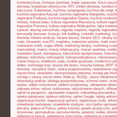
konteneryzacja
,
kontuzje sportowe
,
kopie zapasowe
,
koszt pozysk
domowa
,
kowalstwo artystyczne
,
KPI
,
kredyt obrotowy
,
kronika r
wieczysta
,
Kubernetes
,
kuchnia campingowa
,
kuchnia dla singli
,
kuchnia regionalna Kaszub
,
kuchnia regionalna Małopolski
,
kuchni
regionalna Podlasia
,
kuchnia regionalna Śląska
,
kuchnia studenc
herbaty
,
kultura kawy
,
kultura regionalna Mazowsza
,
kultura regio
regionalna Pomorza
,
kultura regionalna Wielkopolski
,
łąka kwietna
Laravel
,
leasing samochodu
,
legendy miejskie
,
legendy regionalne
lemoniady domowe
,
licencje
,
link building
,
LinkedIn marketing
,
Li
klientów
,
lokalne atrakcje
,
lokalne bazary
,
lokalne SEO
,
lokalny b
code
,
lutowanie
,
macOS
,
majówka
,
malarstwo polskie
,
małe mies
malowanie mebli
,
mapa offline
,
marketing lokalny
,
marketing szep
marszobiegi
,
marża
,
masaż relaksacyjny
,
masaż sportowy
,
meble 
menedżer haseł
,
menopauza
,
mieszkanie wynajmowane
,
mieszka
jelitowy
,
mikrofony
,
mikroogród
,
mikroprzedsiębiorca
,
mikroserwis
znane miejsca
,
mobilność ciała
,
modele językowe
,
modernizm pol
wideo
,
morfologia krwi
,
muzea dla dzieci
,
muzyka ludowa
,
MVP
,
domowe
,
narzędzia SaaS
,
nauka programowania
,
nawodnienie or
nazwa firmy
,
newsletter
,
niemarnowanie jedzenia
,
noclegi pet frien
noclegi z sauną
,
nocne niebo
,
Node.js
,
NoSQL
,
obozy młodzieżo
obserwacja ptaków
,
obsługa posprzedażowa
,
ochrona marki
,
ochr
wodne
,
odbiór mieszkania
,
oddech przeponowy
,
odnawianie drewn
odprawa online
,
odzież outdoorowa
,
odzyskiwanie danych
,
offboar
ogród na parapecie
,
ogrzewanie miejskie
,
onboarding pracownika
,
opieka paliatywna
,
opiekun rodzinny
,
opinie Google
,
opłaty admini
organizacja kuchni
,
organizacja spiżarni
,
organizacja szafy
,
orkies
oświetlenie nastrojowe
,
oświetlenie studyjne
,
oszczędne ogrzewan
plecaka
,
pałace w Polsce
,
palety kolorów
,
panele akustyczne
,
par
lotniskowe
,
permakultura
,
persona klienta
,
pewność siebie
,
phishi
pielęgnacja bonsai
,
pielęgnacja storczyków
,
pielęgnacja sukulent