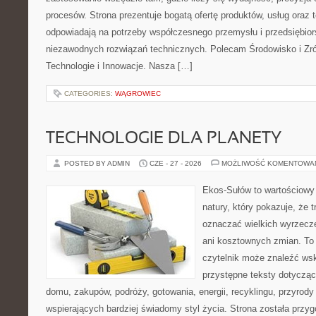
procesów. Strona prezentuje bogatą ofertę produktów, usług oraz t
odpowiadają na potrzeby współczesnego przemysłu i przedsiębio
niezawodnych rozwiązań technicznych. Polecam Środowisko i Z
Technologie i Innowacje. Nasza […]
CATEGORIES:
WĄGROWIEC
TECHNOLOGIE DLA PLANETY
POSTED BY ADMIN
CZE - 27 - 2026
MOŻLIWOŚĆ KOMENTOWA
Ekos-Sułów to wartościowy 
natury, który pokazuje, że 
oznaczać wielkich wyrzecz
ani kosztownych zmian. To 
czytelnik może znaleźć wsk
przystępne teksty dotyczą
domu, zakupów, podróży, gotowania, energii, recyklingu, przyrod
wspierających bardziej świadomy styl życia. Strona została przy