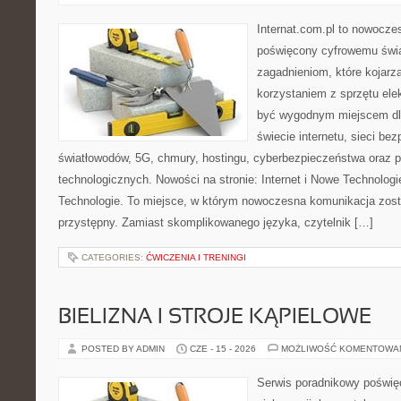
Internat.com.pl to nowocze
poświęcony cyfrowemu świ
zagadnieniom, które kojarz
korzystaniem z sprzętu ele
być wygodnym miejscem dla
świecie internetu, sieci b
światłowodów, 5G, chmury, hostingu, cyberbezpieczeństwa oraz 
technologicznych. Nowości na stronie: Internet i Nowe Technologie
Technologie. To miejsce, w którym nowoczesna komunikacja zos
przystępny. Zamiast skomplikowanego języka, czytelnik […]
CATEGORIES:
ĆWICZENIA I TRENINGI
BIELIZNA I STROJE KĄPIELOWE
POSTED BY ADMIN
CZE - 15 - 2026
MOŻLIWOŚĆ KOMENTOWA
Serwis poradnikowy poświęc