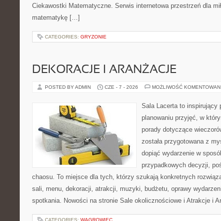
Ciekawostki Matematyczne. Serwis internetowa przestrzeń dla mił
matematykę […]
CATEGORIES:
GRYZONIE
DEKORACJE I ARANŻACJE
POSTED BY ADMIN
CZE - 7 - 2026
MOŻLIWOŚĆ KOMENTOWAN
Sala Lacerta to inspirujący
planowaniu przyjęć, w któr
porady dotyczące wieczoró
została przygotowana z myś
dopiąć wydarzenie w sposó
przypadkowych decyzji, poś
chaosu. To miejsce dla tych, którzy szukają konkretnych rozwi
sali, menu, dekoracji, atrakcji, muzyki, budżetu, oprawy wydarze
spotkania. Nowości na stronie Sale okolicznościowe i Atrakcje i 
CATEGORIES:
WĄGROWIEC