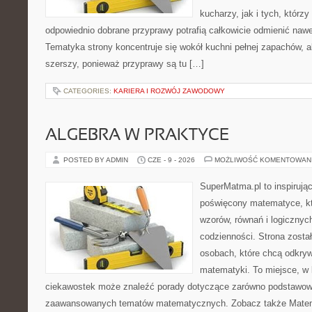
kucharzy, jak i tych, którz
odpowiednio dobrane przyprawy potrafią całkowicie odmienić nawe
Tematyka strony koncentruje się wokół kuchni pełnej zapachów, al
szerszy, ponieważ przyprawy są tu […]
CATEGORIES:
KARIERA I ROZWÓJ ZAWODOWY
ALGEBRA W PRAKTYCE
POSTED BY ADMIN
CZE - 9 - 2026
MOŻLIWOŚĆ KOMENTOWAN
SuperMatma.pl to inspirując
poświęcony matematyce, któ
wzorów, równań i logicznyc
codzienności. Strona zosta
osobach, które chcą odkry
matematyki. To miejsce, w 
ciekawostek może znaleźć porady dotyczące zarówno podstawowyc
zaawansowanych tematów matematycznych. Zobacz także Matem