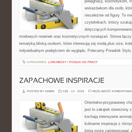
pielęgnacji, kosmetykom, 
wskazówkom dla osób, któr
niezależnie od figury. To m
czytelnikach, którzy szukaj
dotyczących komponowania 
modowych nowinek oraz kosmetycznych rozwiązań. Strona łączy l
tematyką bliską osobom, które interesują się modą plus size, kobi
indywidualnym podejściem do wyglądu. Polecamy Poradnik Stylu 
CATEGORIES:
LUNCHBOXY I POSIŁKI DO PRACY
ZAPACHOWE INSPIRACJE
POSTED BY ADMIN
CZE - 13 - 2026
MOŻLIWOŚĆ KOMENTOWA
Orientalno-przyprawowy char
jest to zakątek stworzony 
kochają intensywne aromaty
kulinarne inspiracje z różny
która może zainteresować