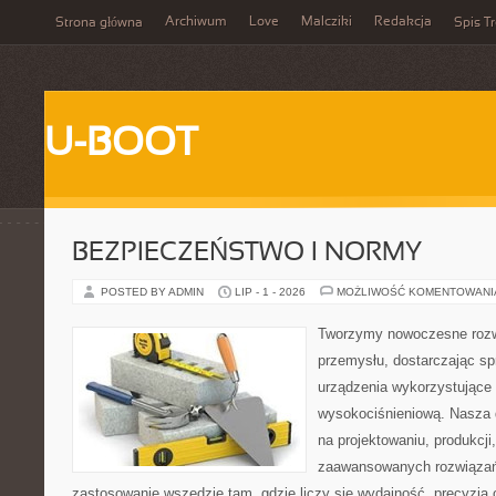
Archiwum
Love
Malcziki
Redakcja
Strona główna
Spis Tr
U-BOOT
BEZPIECZEŃSTWO I NORMY
POSTED BY ADMIN
LIP - 1 - 2026
MOŻLIWOŚĆ KOMENTOWAN
Tworzymy nowoczesne rozw
przemysłu, dostarczając s
urządzenia wykorzystujące 
wysokociśnieniową. Nasza d
na projektowaniu, produkcji
zaawansowanych rozwiązań,
zastosowanie wszędzie tam, gdzie liczy się wydajność, precyzj