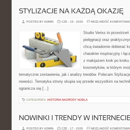
STYLIZACJE NA KAŻDĄ OKAZJĘ
POSTED BY ADMIN
CZE - 19 - 2026
MOŻLIWOŚĆ KOMENTOWA
Studio Veriss to przestrzeń
pielęgnacji oraz praktyczn
chcą świadomie dobierać k
charakter inspiracyjny i łą
z makijażem krok po kroku.
kosmetyków, w którym moż
tematyczne zestawienia, jak i analizy trendów. Polecam Stylizacje
nowości. Tematyka strony skupia się przede wszystkim na technik
ogranicza się […]
CATEGORIES:
HISTORIA NAGRODY NOBLA
NOWINKI I TRENDY W INTERNECI
POSTED BY ADMIN
CZE - 17 - 2026
MOŻLIWOŚĆ KOMENTOWA