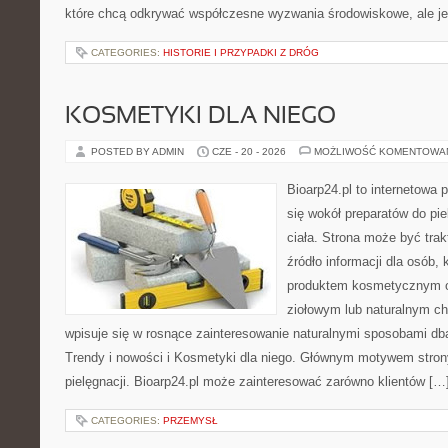
które chcą odkrywać współczesne wyzwania środowiskowe, ale j
CATEGORIES:
HISTORIE I PRZYPADKI Z DRÓG
KOSMETYKI DLA NIEGO
POSTED BY ADMIN
CZE - 20 - 2026
MOŻLIWOŚĆ KOMENTOWA
Bioarp24.pl to internetowa 
się wokół preparatów do pie
ciała. Strona może być tra
źródło informacji dla osób, k
produktem kosmetycznym o 
ziołowym lub naturalnym cha
wpisuje się w rosnące zainteresowanie naturalnymi sposobami db
Trendy i nowości i Kosmetyki dla niego. Głównym motywem strony
pielęgnacji. Bioarp24.pl może zainteresować zarówno klientów […
CATEGORIES:
PRZEMYSŁ