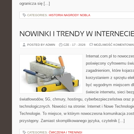
ogranicza się […]
CATEGORIES:
HISTORIA NAGRODY NOBLA
NOWINKI I TRENDY W INTERNECI
POSTED BY ADMIN
CZE - 17 - 2026
MOŻLIWOŚĆ KOMENTOWA
Internat.com.pl to nowocze
poświęcony cyfrowemu świ
zagadnieniom, które kojarz
korzystaniem z sprzętu ele
być wygodnym miejscem dla
świecie internetu, sieci b
światłowodów, 5G, chmury, hostingu, cyberbezpieczeństwa oraz 
technologicznych. Nowości na stronie: Internet i Nowe Technologie
Technologie. To miejsce, w którym nowoczesna komunikacja zos
przystępny. Zamiast skomplikowanego języka, czytelnik […]
CATEGORIES:
ĆWICZENIA I TRENINGI