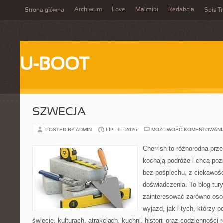
Archiwum
Love
Malcziki
Redakcja
Strona główna
Spis Tr
U-BOOT
SZWECJA
POSTED BY ADMIN
LIP - 6 - 2026
MOŻLIWOŚĆ KOMENTOWAN
Cherrish to różnorodna prze
kochają podróże i chcą po
bez pośpiechu, z ciekawośc
doświadczenia. To blog tur
zainteresować zarówno oso
wyjazd, jak i tych, którzy p
świecie, kulturach, atrakcjach, kuchni, historii oraz codzienności