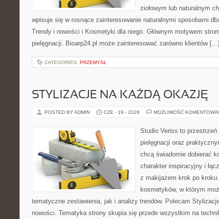
ziołowym lub naturalnym cha
wpisuje się w rosnące zainteresowanie naturalnymi sposobami db
Trendy i nowości i Kosmetyki dla niego. Głównym motywem strony
pielęgnacji. Bioarp24.pl może zainteresować zarówno klientów […
CATEGORIES:
PRZEMYSŁ
STYLIZACJE NA KAŻDĄ OKAZJĘ
POSTED BY ADMIN
CZE - 19 - 2026
MOŻLIWOŚĆ KOMENTOWA
Studio Veriss to przestrzeń
pielęgnacji oraz praktyczn
chcą świadomie dobierać k
charakter inspiracyjny i łą
z makijażem krok po kroku.
kosmetyków, w którym moż
tematyczne zestawienia, jak i analizy trendów. Polecam Stylizacje
nowości. Tematyka strony skupia się przede wszystkim na technik