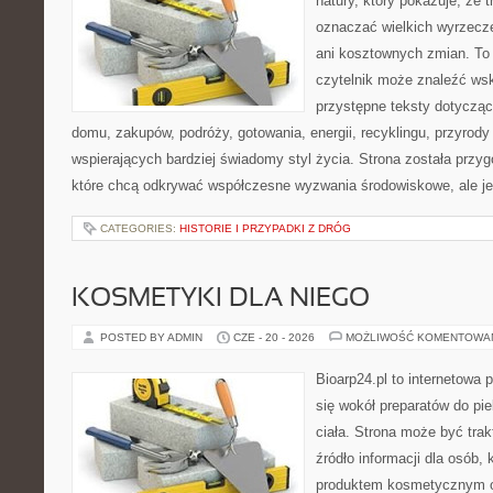
natury, który pokazuje, że 
oznaczać wielkich wyrzecz
ani kosztownych zmian. To 
czytelnik może znaleźć wsk
przystępne teksty dotyczą
domu, zakupów, podróży, gotowania, energii, recyklingu, przyrod
wspierających bardziej świadomy styl życia. Strona została przy
które chcą odkrywać współczesne wyzwania środowiskowe, ale j
CATEGORIES:
HISTORIE I PRZYPADKI Z DRÓG
KOSMETYKI DLA NIEGO
POSTED BY ADMIN
CZE - 20 - 2026
MOŻLIWOŚĆ KOMENTOWA
Bioarp24.pl to internetowa 
się wokół preparatów do pie
ciała. Strona może być tra
źródło informacji dla osób, k
produktem kosmetycznym o 