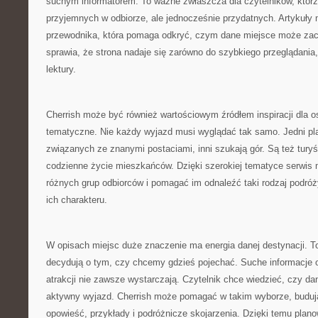
suchym informatorem. To ważne zwłaszcza dla czytelników, którz
przyjemnych w odbiorze, ale jednocześnie przydatnych. Artykuły 
przewodnika, która pomaga odkryć, czym dane miejsce może zacie
sprawia, że strona nadaje się zarówno do szybkiego przeglądania, 
lektury.
Cherrish może być również wartościowym źródłem inspiracji dla os
tematyczne. Nie każdy wyjazd musi wyglądać tak samo. Jedni pla
związanych ze znanymi postaciami, inni szukają gór. Są też turyśc
codzienne życie mieszkańców. Dzięki szerokiej tematyce serwis
różnych grup odbiorców i pomagać im odnaleźć taki rodzaj podróży,
ich charakteru.
W opisach miejsc duże znaczenie ma energia danej destynacji. T
decydują o tym, czy chcemy gdzieś pojechać. Suche informacje o
atrakcji nie zawsze wystarczają. Czytelnik chce wiedzieć, czy da
aktywny wyjazd. Cherrish może pomagać w takim wyborze, buduj
opowieść, przykłady i podróżnicze skojarzenia. Dzięki temu planow