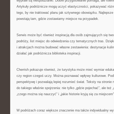
wypraw są niespodzianki. Dobre przygotowanie pomaga, ale równi
Artykuły podróżnicze mogą uczyć elastyczności, pokazywać różn
tego, by nie traktować planu jak sztywnego obowiązku. Najlepsz
powstają tam, gdzie zostawiamy miejsce na przypadek.
Serwis może być również inspiracją dla osób zajmujących się tw
podróży, list miejsc do odwiedzenia czy tematycznych tras. Dzięk
i atrakcjach można budować własne zestawienia: destynacje kuli
działać jak podróżnicza biblioteka inspiracji.
Cherrish pokazuje również, że turystyka może mieć wymiar eduka
czy region czegoś uczy. Można poznawać wpływy kulturowe. Pod
perspektywę i pozwalają lepiej rozumieć świat. Teksty na stroni
do takiego właśnie spojrzenia: nie tylko „gdzie pojechać”, ale te
„czego można się nauczyć” i „jakie historie kryją się za miejscem”
W podróżach coraz większe znaczenie ma także indywidualny wyb