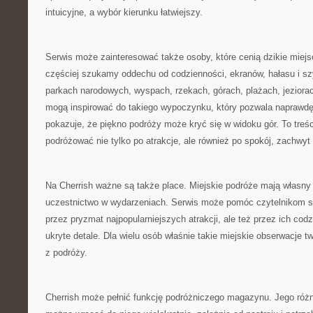
intuicyjne, a wybór kierunku łatwiejszy.
Serwis może zainteresować także osoby, które cenią dzikie miej
częściej szukamy oddechu od codzienności, ekranów, hałasu i sz
parkach narodowych, wyspach, rzekach, górach, plażach, jezior
mogą inspirować do takiego wypoczynku, który pozwala naprawdę
pokazuje, że piękno podróży może kryć się w widoku gór. To treśc
podróżować nie tylko po atrakcje, ale również po spokój, zachwyt
Na Cherrish ważne są także place. Miejskie podróże mają własny
uczestnictwo w wydarzeniach. Serwis może pomóc czytelnikom sp
przez pryzmat najpopularniejszych atrakcji, ale też przez ich codz
ukryte detale. Dla wielu osób właśnie takie miejskie obserwacje 
z podróży.
Cherrish może pełnić funkcję podróżniczego magazynu. Jego róż