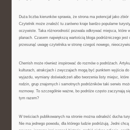
Duża liczba kierunków sprawia, że strona ma potencjał jako zbió
Czytelnik może znaleźć tu zarówno kraje bardzo popularne turystyc
oczywiste. Taka różnorodność pozwala odkrywać miejsca, które wc
planach. Czasem największą wartością bloga podróżniczego jest wł
przesunąć uwagę czytelnika w stronę czegoś nowego, nieoczywis
Cherrish może również inspirować do rozmów o podróżach. Artyku
kulturach, atrakcjach i zwyczajach mogą być punktem wyjścia d
wyjazdu, wymiany doświadczeń albo tworzenia listy miejsc, które 
rodzin, grup znajomych i samotnych podróżników taki serwis moż
rozmowy. To szczególnie ważne, bo podróże często zaczynają się
tym razem?
W treściach publikowanych na stronie można odnaleźć ducha turys
Nie ma jednego powodu, dla którego ludzie podróżują. Jedni chcą