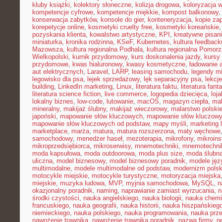
kluby książki
,
kolektory słoneczne
,
kolizja drogowa
,
koloryzacja 
kompetencje cyfrowe
,
kompetencje miękkie
,
kompost balkonowy
konserwacja zabytków
,
konsole do gier
,
konteneryzacja
,
kopie za
korepetycje online
,
kosmetyki cruelty free
,
kosmetyki koreańskie
pozyskania klienta
,
kowalstwo artystyczne
,
KPI
,
kreatywne pisan
miniaturka
,
kronika rodzinna
,
KSeF
,
Kubernetes
,
kultura feedback
Mazowsza
,
kultura regionalna Podhala
,
kultura regionalna Pomorz
Wielkopolski
,
kurnik przydomowy
,
kurs doskonalenia jazdy
,
kursy
przydomowe
,
kwas hialuronowy
,
kwasy kosmetyczne
,
ładowanie 
aut elektrycznych
,
Laravel
,
LARP
,
leasing samochodu
,
legendy mi
legowisko dla psa
,
lejek sprzedażowy
,
lęk separacyjny psa
,
lekcj
building
,
LinkedIn marketing
,
Linux
,
literatura faktu
,
literatura fant
literatura science fiction
,
live commerce
,
logopedia dziecięca
,
loj
lokalny biznes
,
low-code
,
lutowanie
,
macOS
,
magazyn ciepła
,
mak
mineralny
,
makijaż ślubny
,
makijaż wieczorowy
,
malarstwo polski
japoński
,
mapowanie słów kluczowych
,
mapowanie słów kluczowy
mapowanie słów kluczowych od podstaw
,
mapy myśli
,
marketing 
marketplace
,
marża
,
matura
,
matura rozszerzona
,
maty węchowe
samochodowy
,
menedżer haseł
,
mezoterapia
,
mikrofony
,
mikroins
mikroprzedsiębiorca
,
mikroserwisy
,
mnemotechniki
,
mnemotechnik
moda kapsułowa
,
moda outdoorowa
,
moda plus size
,
moda ślubn
uliczna
,
model biznesowy
,
model biznesowy poradnik
,
modele ję
multimodalne
,
modele multimodalne od podstaw
,
modernizm polsk
motocykle miejskie
,
motocykle turystyczne
,
motoryzacja miejska
miejskie
,
muzyka ludowa
,
MVP
,
myjnia samochodowa
,
MySQL
,
n
okazjonalny poradnik
,
naming
,
naprawianie zamiast wyrzucania
,
n
środki czystości
,
nauka angielskiego
,
nauka biologii
,
nauka chemi
francuskiego
,
nauka geografii
,
nauka historii
,
nauka hiszpańskieg
niemieckiego
,
nauka polskiego
,
nauka programowania
,
nauka prz
nawożenie trawnika
,
nawożenie trawnika poradnik
,
nazwa firmy
,
ne