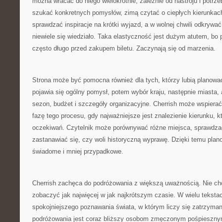
można wracać do niego wielokrotnie, zależnie od nastroju i potr
szukać konkretnych pomysłów, zimą czytać o ciepłych kierunka
sprawdzać inspiracje na krótki wyjazd, a w wolnej chwili odkrywać
niewiele się wiedziało. Taka elastyczność jest dużym atutem, bo
często długo przed zakupem biletu. Zaczynają się od marzenia.
Strona może być pomocna również dla tych, którzy lubią planowa
pojawia się ogólny pomysł, potem wybór kraju, następnie miasta, at
sezon, budżet i szczegóły organizacyjne. Cherrish może wspiera
fazę tego procesu, gdy najważniejsze jest znalezienie kierunku, 
oczekiwań. Czytelnik może porównywać różne miejsca, sprawdzać,
zastanawiać się, czy woli historyczną wyprawę. Dzięki temu plano
świadome i mniej przypadkowe.
Cherrish zachęca do podróżowania z większą uważnością. Nie cho
zobaczyć jak najwięcej w jak najkrótszym czasie. W wielu tekst
spokojniejszego poznawania świata, w którym liczy się zatrzyman
podróżowania jest coraz bliższy osobom zmęczonym pośpieszny