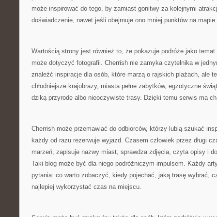
może inspirować do tego, by zamiast gonitwy za kolejnymi atrak
doświadczenie, nawet jeśli obejmuje ono mniej punktów na mapie.
Wartością strony jest również to, że pokazuje podróże jako temat
może dotyczyć fotografii. Cherrish nie zamyka czytelnika w jed
znaleźć inspiracje dla osób, które marzą o rajskich plażach, ale te
chłodniejsze krajobrazy, miasta pełne zabytków, egzotyczne świąty
dziką przyrodę albo nieoczywiste trasy. Dzięki temu serwis ma ch
Cherrish może przemawiać do odbiorców, którzy lubią szukać inspi
każdy od razu rezerwuje wyjazd. Czasem człowiek przez długi c
marzeń, zapisuje nazwy miast, sprawdza zdjęcia, czyta opisy i dop
Taki blog może być dla niego podróżniczym impulsem. Każdy art
pytania: co warto zobaczyć, kiedy pojechać, jaką trasę wybrać, c
najlepiej wykorzystać czas na miejscu.