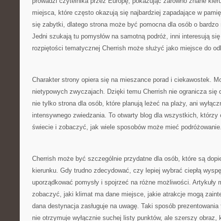
prowadzi czytelnika przez Europę, pokazując zarówno znane kierun
miejsca, które często okazują się najbardziej zapadające w pami
się zabytki, dlatego strona może być pomocna dla osób o bardzo
Jedni szukają tu pomysłów na samotną podróż, inni interesują się k
rozpiętości tematycznej Cherrish może służyć jako miejsce do od
Charakter strony opiera się na mieszance porad i ciekawostek. Moż
nietypowych zwyczajach. Dzięki temu Cherrish nie ogranicza się d
nie tylko strona dla osób, które planują leżeć na plaży, ani wyłąc
intensywnego zwiedzania. To otwarty blog dla wszystkich, którzy 
świecie i zobaczyć, jak wiele sposobów może mieć podróżowanie
Cherrish może być szczególnie przydatne dla osób, które są dopi
kierunku. Gdy trudno zdecydować, czy lepiej wybrać ciepłą wysp
uporządkować pomysły i spojrzeć na różne możliwości. Artykuły
zobaczyć, jaki klimat ma dane miejsce, jakie atrakcje mogą zaint
dana destynacja zasługuje na uwagę. Taki sposób prezentowania t
nie otrzymuje wyłącznie suchej listy punktów, ale szerszy obraz,