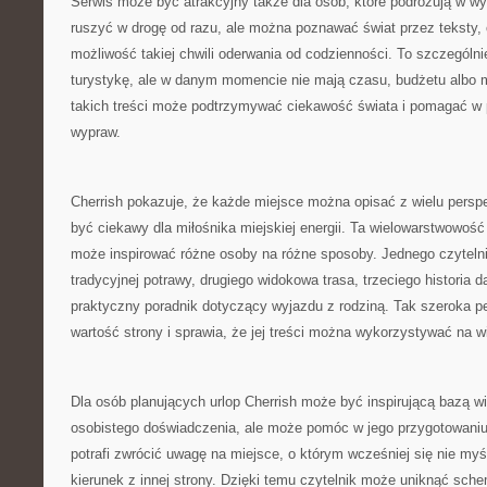
Serwis może być atrakcyjny także dla osób, które podróżują w w
ruszyć w drogę od razu, ale można poznawać świat przez teksty, op
możliwość takiej chwili oderwania od codzienności. To szczególni
turystykę, ale w danym momencie nie mają czasu, budżetu albo m
takich treści może podtrzymywać ciekawość świata i pomagać w 
wypraw.
Cherrish pokazuje, że każde miejsce można opisać z wielu persp
być ciekawy dla miłośnika miejskiej energii. Ta wielowarstwowość
może inspirować różne osoby na różne sposoby. Jednego czytelni
tradycyjnej potrawy, drugiego widokowa trasa, trzeciego historia 
praktyczny poradnik dotyczący wyjazdu z rodziną. Tak szeroka 
wartość strony i sprawia, że jej treści można wykorzystywać na 
Dla osób planujących urlop Cherrish może być inspirującą bazą w
osobistego doświadczenia, ale może pomóc w jego przygotowaniu.
potrafi zwrócić uwagę na miejsce, o którym wcześniej się nie my
kierunek z innej strony. Dzięki temu czytelnik może uniknąć sch