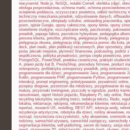
niacynamid
,
Node.js
,
NoSQL
,
notatki Cornell
,
obróbka zdjęć
,
obro
obsługa posprzedażowa
,
ochrona marki
,
ochrona przeciwsłonecz
ocieplenie poddasza
,
oczyszczacz powietrza
,
odbiór techniczny 
techniczny mieszkania poradnik
,
odzyskiwanie danych
,
offboardi
przeciwsłoneczne
,
olimpiady szkolne
,
onboarding pracownika
,
opi
psem
,
opinie Google
,
opony całoroczne
,
opony letnie
,
opony zim
oświetlenie studyjne
,
oszczędzanie wody
,
paczkomaty
,
pakowanie
poradnik
,
papuga falista
,
paznokcie hybrydowe
,
pedagogika alter
persona klienta
,
petsitter
,
phishing
,
pielęgnacja brody
,
pielęgnacja 
pielęgnacja obuwia
,
pielęgnacja stóp
,
pierwsza pomoc dla kota
,
p
deck
,
plan nauki
,
plan publikacji sezonowych
,
plan sprzedaży
,
pła
psów
,
plecaki miejskie
,
płynność finansowa
,
podcasting
,
podróż 
współczesna
,
polityka prywatności
,
pompa ciepła powietrzna
,
pom
PostgreSQL
,
PowerShell
,
powłoka ceramiczna
,
praktyki studenck
A
,
prawo jazdy kat B
,
PrestaShop
,
procedury firmowe
,
product mar
osteoporozy
,
profilaktyka osteoporozy poradnik
,
próg rentowności
programowanie dla dzieci
,
programowanie Java
,
programowanie Ja
Kotlin
,
programowanie PHP
,
programowanie Python
,
programowani
interakcji
,
prompt engineering
,
prototypowanie
,
prywatność online
przepisy drogowe
,
przestrzeń dla młodzieży
,
przygotowanie do e
matury
,
przysmaki treningowe
,
pszczoły w ogrodzie
,
punkty karne
ransomware
,
raport historii pojazdu
,
Raspberry Pi
,
raty online
,
Rea
recykling tekstyliów
,
recykling treści
,
redakcja tekstu
,
Redis
,
regu
lokalna
,
reklamacje
,
rękojmia
,
rekomendacje klientów
,
rekrutacja 
reportaż
,
research UX
,
reskilling
,
REST API
,
retencja wody
,
retino
rezydencje artystyczne
,
robotyka dla dzieci
,
rośliny akwariowe
,
ro
rozrząd
,
rozszerzona rzeczywistość
,
ryby akwariowe
,
rzemiosło a
rodzinny
,
samochód używany
,
samochód zastępczy
,
samochody m
segmentacja klientów
,
self-publishing
,
serum do twarzy
,
sesja wi
mesh
,
skanowanie 3D
,
skład książki
,
skrypty bash
,
skutery
,
ślad 