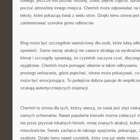
nowego, jeszcze inni poznać historię, zrobić piękne zdjęcia, spró
poczuć atmosferę innego miejsca. Cherrish może odpowiadać na t
teksty, które pokazują świat z wielu stron. Dzięki temu strona jes
zainteresować szerokie grono odbiorców.
Blog może być szczególnie wartościowy dla osób, które lubią od
opowieść. Same nazwy atrakcji nie zawsze działają na wyobraźnię
klimat i szczegóły sprawiają, że czytelnik zaczyna czuć, dlaczeg
wyjątkowe. Cherrish może pomagać właśnie w takim odkrywaniu. 
prostego wskazania, gdzie pojechać, strona może pokazywać, co
może być emocjonująca. To podejście dobrze pasuje do współcze
szukają autentyczniejszych inspiracji.
Cherrish to strona dla tych, którzy wierzą, że świat jest zbyt cie
samych schematów. Nawet popularne kierunki można zobaczyć inac
nie przez pryzmat lokalnych historii, mniej znanych atrakcji, kultu
mieszkańców. Serwis zachęca do takiego spojrzenia, pokazując,
osobiste. Dzięki temu nawet czytelnik, który zna już wiele miejsc