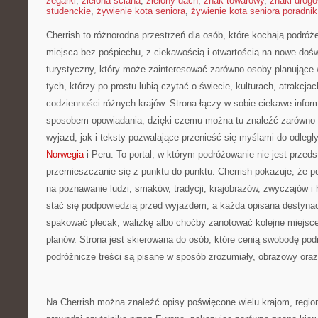
zegarki
,
zielona ściana
,
zielony dach
,
znak towarowy
,
znaki drog
studenckie
,
żywienie kota seniora
,
żywienie kota seniora poradnik
Cherrish to różnorodna przestrzeń dla osób, które kochają podró
miejsca bez pośpiechu, z ciekawością i otwartością na nowe dośw
turystyczny, który może zainteresować zarówno osoby planujące 
tych, którzy po prostu lubią czytać o świecie, kulturach, atrakcjach
codzienności różnych krajów. Strona łączy w sobie ciekawe infor
sposobem opowiadania, dzięki czemu można tu znaleźć zarówno
wyjazd, jak i teksty pozwalające przenieść się myślami do odleg
Norwegia
i Peru. To portal, w którym podróżowanie nie jest przed
przemieszczanie się z punktu do punktu. Cherrish pokazuje, że
na poznawanie ludzi, smaków, tradycji, krajobrazów, zwyczajów i 
stać się podpowiedzią przed wyjazdem, a każda opisana destyna
spakować plecak, walizkę albo choćby zanotować kolejne miejsce
planów. Strona jest skierowana do osób, które cenią swobodę podr
podróżnicze treści są pisane w sposób zrozumiały, obrazowy oraz
Na Cherrish można znaleźć opisy poświęcone wielu krajom, regio