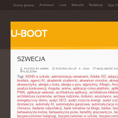
Archiwum
Love
Malcziki
Redakcja
Strona główna
Spis Tr
U-BOOT
SZWECJA
POSTED BY ADMIN
POSTED ON LIP - 6 - 2026
MOŻLIWOŚĆ K
WYŁĄCZONA
Tagi:
ADHD w szkole
,
administracja serwerami
,
Adobe XD
,
adopcj
brodata
,
agenci AI
,
akademik studencki
,
akwarium morskie
,
akwa
akwarystyka
,
alergia u kota
,
alergia u psa
,
algorytmy
,
Allegro
,
Ama
analiza konkurencji
,
Angular
,
anime
,
aplikacje cross-platform
,
apli
PWA
,
aplikacje webowe
,
architektura aplikacji
,
architektura biblio
architektura systemów
,
archiwa rodzinne
,
Arduino
,
assistance
,
aud
energetyczny domu
,
audyt SEO
,
audyt zużycia energii
,
audyt zuż
dostawcze
,
automaty AI
,
automatyka garażowa
,
automatyzacja n
chmurze
,
badanie satysfakcji
,
bank tematów na bloga
,
barber
,
ba
behawiorysta kotów
,
behawiorysta psów
,
benefity pracownicze
,
be
bezpieczeństwo hulajnogi
,
bezpieczeństwo w szkole
,
bezpieczeńs