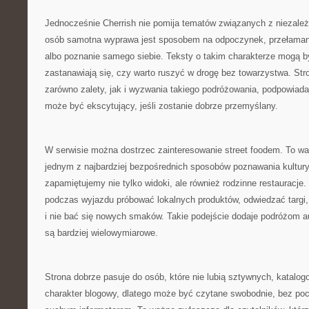
Jednocześnie Cherrish nie pomija tematów związanych z niezale
osób samotna wyprawa jest sposobem na odpoczynek, przełamani
albo poznanie samego siebie. Teksty o takim charakterze mogą być
zastanawiają się, czy warto ruszyć w drogę bez towarzystwa. S
zarówno zalety, jak i wyzwania takiego podróżowania, podpowiad
może być ekscytujący, jeśli zostanie dobrze przemyślany.
W serwisie można dostrzec zainteresowanie street foodem. To wa
jednym z najbardziej bezpośrednich sposobów poznawania kultury
zapamiętujemy nie tylko widoki, ale również rodzinne restauracje
podczas wyjazdu próbować lokalnych produktów, odwiedzać targi, 
i nie bać się nowych smaków. Takie podejście dodaje podróżom au
są bardziej wielowymiarowe.
Strona dobrze pasuje do osób, które nie lubią sztywnych, katalo
charakter blogowy, dlatego może być czytane swobodnie, bez poc