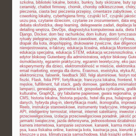
szkolna
,
biblioteki lokalne
,
botoks
,
bunkry
,
buty skórzane
,
buty s
ceramidy
,
chatbot firmowy
,
chomik
,
choroby odkleszczowe
,
chóry
pieczenia
,
ciasta bez pieczenia przepisy
,
cmentarze zabytkowe
,
coworking lokalny
,
cyberhigiena firmy
,
czujniki IoT
,
czujniki jakośc
uszu psa
,
czytanie dzieciom
,
czytanie ze zrozumieniem
,
data eng
debata oksfordzka
,
deep learning
,
delegowanie zadań
,
depilacja l
detailing wnętrza
,
DevOps
,
diagnostyka komputerowa auta
,
dieta
Django
,
Docker
,
dom bez rachunków
,
dom kultury
,
dom tymczasow
rytuały pielęgnacyjne
,
doradztwo zawodowe
,
dostępność cyfrowa
drapak dla kota
,
dropshipping
,
drukowanie żywiczne
,
due diligenc
nierejestrowana
,
e-faktury
,
edukacja licealna
,
edukacja Montessor
edukacja specjalna
,
edukacja STEM
,
edukacja wczesnoszkolna
,
edytor blokowy Gutenberg dla administratora
,
edytor blokowy Gut
ósmoklasisty
,
egzamin praktyczny
,
egzamin teoretyczny
,
eko jaz
eksperymenty dla dzieci
,
elektromobilność w mieście
,
elektronika
email marketing
,
energia dla domu
,
Erasmus
,
eseistyka
,
etyka AI
elektroniczna
,
falownik
,
feedback 360
,
felgi aluminiowe
,
festyn ro
fiszki
,
Flask
,
folia PPF
,
fortyfikacje
,
franczyza lokalna
,
frontend
,
męskie
,
fulfillment
,
full stack
,
gady domowe
,
garderoba minimalis
lamparci
,
genealogia
,
geometria kół
,
gospodarka cyrkularna
,
grafi
kulturalne
,
GraphQL
,
gry fabularne papierowe
,
gwara regionalna
,
g
CMS
,
historia lokalna
,
historia pojazdu
,
hotel dla psa
,
hulajnoga e
danych
,
hybryda plug-in
,
identyfikacja marki
,
ikonografia
,
improwiz
Reels
,
instrukcje stanowiskowe
,
instrumenty tradycyjne
,
integrac
API
,
inteligentny termostat
,
internat
,
internet satelitarny
,
inwestor 
przeciwwilgociowa
,
izolacja przeciwwilgociowa poradnik
,
jakość p
jarmarki świąteczne
,
jazda defensywna
,
jednoosobowa działalnoś
kamera internetowa
,
kampanie sezonowe
,
kanarek
,
karma mokra d
psa
,
kasa fiskalna online
,
kastracja kota
,
kastracja psa
,
kierunki 
kleszcze u psa
,
klimatyzacja samochodowa
,
klub książki online
,