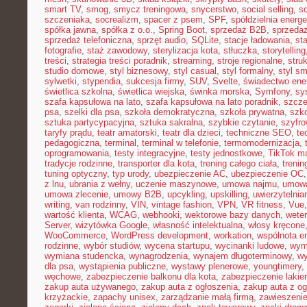
smart TV
,
smog
,
smycz treningowa
,
snycerstwo
,
social selling
,
so
szczeniaka
,
socrealizm
,
spacer z psem
,
SPF
,
spółdzielnia energ
spółka jawna
,
spółka z o.o.
,
Spring Boot
,
sprzedaż B2B
,
sprzeda
sprzedaż telefoniczna
,
sprzęt audio
,
SQLite
,
stacje ładowania
,
st
fotografie
,
staż zawodowy
,
sterylizacja kota
,
stłuczka
,
storytelling
treści
,
strategia treści poradnik
,
streaming
,
stroje regionalne
,
stru
studio domowe
,
styl biznesowy
,
styl casual
,
styl formalny
,
styl sm
sylwetki
,
stypendia
,
sukcesja firmy
,
SUV
,
Svelte
,
świadectwo ene
świetlica szkolna
,
świetlica wiejska
,
świnka morska
,
Symfony
,
sy
szafa kapsułowa na lato
,
szafa kapsułowa na lato poradnik
,
szcze
psa
,
szelki dla psa
,
szkoła demokratyczna
,
szkoła prywatna
,
szk
sztuka partycypacyjna
,
sztuka sakralna
,
szybkie czytanie
,
szyfr
taryfy prądu
,
teatr amatorski
,
teatr dla dzieci
,
techniczne SEO
,
te
pedagogiczna
,
terminal
,
terminal w telefonie
,
termomodernizacja
,
oprogramowania
,
testy integracyjne
,
testy jednostkowe
,
TikTok ma
tradycje rodzinne
,
transporter dla kota
,
trening całego ciała
,
trenin
tuning optyczny
,
typ urody
,
ubezpieczenie AC
,
ubezpieczenie OC
z lnu
,
ubrania z wełny
,
uczenie maszynowe
,
umowa najmu
,
umowa
umowa zlecenie
,
umowy B2B
,
upcykling
,
upskilling
,
uwierzytelni
writing
,
van rodzinny
,
VIN
,
vintage fashion
,
VPN
,
VR fitness
,
Vue
wartość klienta
,
WCAG
,
webhooki
,
wektorowe bazy danych
,
weter
Server
,
wizytówka Google
,
własność intelektualna
,
włosy kręcone
WooCommerce
,
WordPress development
,
workation
,
wspólnota e
rodzinne
,
wybór studiów
,
wycena startupu
,
wycinanki ludowe
,
wym
wymiana studencka
,
wynagrodzenia
,
wynajem długoterminowy
,
wy
dla psa
,
wystąpienia publiczne
,
wystawy plenerowe
,
youngtimery
,
węchowe
,
zabezpieczenie balkonu dla kota
,
zabezpieczenie lakie
zakup auta używanego
,
zakup auta z ogłoszenia
,
zakup auta z og
krzyżackie
,
zapachy unisex
,
zarządzanie małą firmą
,
zawieszeni