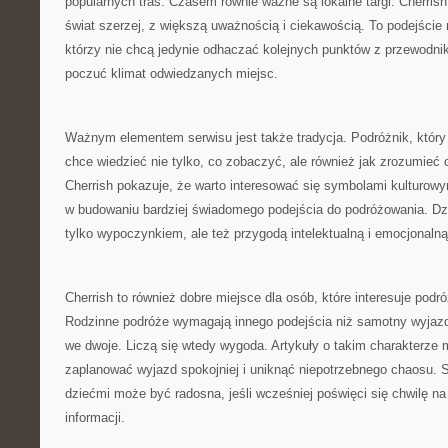
popularnych tras. Czasem równie ważne są lokalne targi. Cherris
świat szerzej, z większą uważnością i ciekawością. To podejści
którzy nie chcą jedynie odhaczać kolejnych punktów z przewodni
poczuć klimat odwiedzanych miejsc.
Ważnym elementem serwisu jest także tradycja. Podróżnik, który 
chce wiedzieć nie tylko, co zobaczyć, ale również jak zrozumieć
Cherrish pokazuje, że warto interesować się symbolami kulturow
w budowaniu bardziej świadomego podejścia do podróżowania. Dzię
tylko wypoczynkiem, ale też przygodą intelektualną i emocjonalną
Cherrish to również dobre miejsce dla osób, które interesuje podr
Rodzinne podróże wymagają innego podejścia niż samotny wyjaz
we dwoje. Liczą się wtedy wygoda. Artykuły o takim charakterz
zaplanować wyjazd spokojniej i uniknąć niepotrzebnego chaosu. S
dziećmi może być radosna, jeśli wcześniej poświęci się chwilę na
informacji.