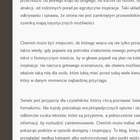
przechodzić od jednego kraju do drugiego, od kuchni do historii, o
atrakcji, od rodzinnych porad po egzotyczne inspiracje. Taki ukł
odkrywaniu i sprawia, że strona nie jest zamkniętym przewodnikie
szeroką mapą turystycznych możliwości.
Cherrish może być miejscem, do którego wraca się nie tylko prz
także wtedy, gdy pojawia się potrzeba znalezienia nowego pomy
tekst o historycznym mieście, by w głowie pojawił się plan na kol
inspiracja: nie narzuca gotowego scenariusza, ale otwiera możliw
właśnie taką rolę dla osób, które lubią mieć przed sobą wiele kier
który w danym momencie najbardziej przyciąga.
Serwis jest przyjazny dla czytelników, którzy chcą poznawać świ
formalizmu. Nie każdy potrzebuje encyklopedycznych opisów i sk
odbiorców szuka tekstów, które są przyjemne, a jednocześnie za
informacji, by rozbudzić zainteresowanie. Cherrish może trafiać w
pokazuje podróże w sposób dostępny i inspirujący. To blog, któr
przeglądać według kategorii albo wykorzystywać jako punkt wyjśc