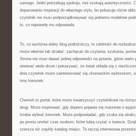
samego. Jedni potrzebują spokoju, inni szukają autentyczności.
dopasowaniu inspiracji do własnego stylu, bo pokazuje różne oblic
czytelnik nie musi podporządkowywać się jednemu modelowi pod
to, co naprawdę mu odpowiada.
To, co wyróżnia dobry blog podróżniczy, to zdolność do rozbudzan
może właśnie tak działać: zachęcać do czytania, szukania, porów
Strona nie musi dawać jednej odpowiedzi na pytanie, gdzie warto
otwierać wiele drzwi i pokazywać, że świat składa się z niezlicz
dnia czytelnik może zainteresować się chorwackim wybrzeżem, a
inny kierunek.
Cherrish to portal, które może towarzyszyć czytelnikowi na różny
drogi. Może inspirować, gdy dopiero pojawia się marzenie o wyj
trzeba wybrać kierunek. Może podpowiadać, gdy szuka się atrakcj
po prostu umilać czas osobom, które lubią czytać o świecie. Dzięk
szersza niż zwykły katalog miejsc. To raczej internetowa przestr