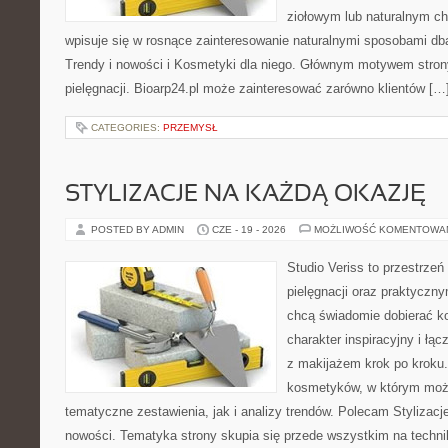
ziołowym lub naturalnym cha
wpisuje się w rosnące zainteresowanie naturalnymi sposobami db
Trendy i nowości i Kosmetyki dla niego. Głównym motywem strony
pielęgnacji. Bioarp24.pl może zainteresować zarówno klientów […
CATEGORIES:
PRZEMYSŁ
STYLIZACJE NA KAŻDĄ OKAZJĘ
POSTED BY ADMIN
CZE - 19 - 2026
MOŻLIWOŚĆ KOMENTOWA
Studio Veriss to przestrzeń
pielęgnacji oraz praktyczn
chcą świadomie dobierać k
charakter inspiracyjny i łą
z makijażem krok po kroku.
kosmetyków, w którym moż
tematyczne zestawienia, jak i analizy trendów. Polecam Stylizacje
nowości. Tematyka strony skupia się przede wszystkim na technik