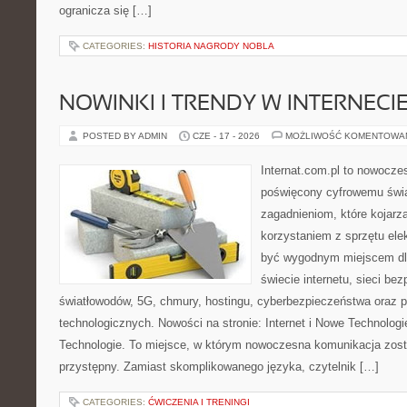
ogranicza się […]
CATEGORIES:
HISTORIA NAGRODY NOBLA
NOWINKI I TRENDY W INTERNECI
POSTED BY ADMIN
CZE - 17 - 2026
MOŻLIWOŚĆ KOMENTOWA
Internat.com.pl to nowocze
poświęcony cyfrowemu świ
zagadnieniom, które kojarz
korzystaniem z sprzętu ele
być wygodnym miejscem dla
świecie internetu, sieci b
światłowodów, 5G, chmury, hostingu, cyberbezpieczeństwa oraz 
technologicznych. Nowości na stronie: Internet i Nowe Technologie
Technologie. To miejsce, w którym nowoczesna komunikacja zos
przystępny. Zamiast skomplikowanego języka, czytelnik […]
CATEGORIES:
ĆWICZENIA I TRENINGI