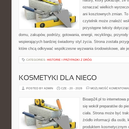
natury, który pokazuje, że 
oznaczać wielkich wyrzecz
ani kosztownych zmian. To 
czytelnik może znaleźć wsk
przystępne teksty dotyczą
domu, zakupów, podróży, gotowania, energii, recyklingu, przyrod
wspierających bardziej świadomy styl życia. Strona została przy
które chcą odkrywać współczesne wyzwania środowiskowe, ale j
CATEGORIES:
HISTORIE I PRZYPADKI Z DRÓG
KOSMETYKI DLA NIEGO
POSTED BY ADMIN
CZE - 20 - 2026
MOŻLIWOŚĆ KOMENTOWA
Bioarp24.pl to internetowa 
się wokół preparatów do pie
ciała. Strona może być tra
źródło informacji dla osób, k
produktem kosmetycznym o 