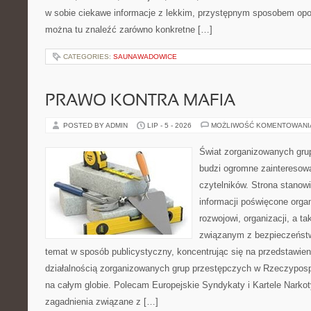
w sobie ciekawe informacje z lekkim, przystępnym sposobem opo
można tu znaleźć zarówno konkretne […]
CATEGORIES:
SAUNAWADOWICE
PRAWO KONTRA MAFIA
POSTED BY ADMIN
LIP - 5 - 2026
MOŻLIWOŚĆ KOMENTOWAN
Świat zorganizowanych grup
budzi ogromne zainteresowa
czytelników. Strona stano
informacji poświęcone orga
rozwojowi, organizacji, a 
związanym z bezpieczeństw
temat w sposób publicystyczny, koncentrując się na przedstawie
działalnością zorganizowanych grup przestępczych w Rzeczypospol
na całym globie. Polecam Europejskie Syndykaty i Kartele Narkoty
zagadnienia związane z […]