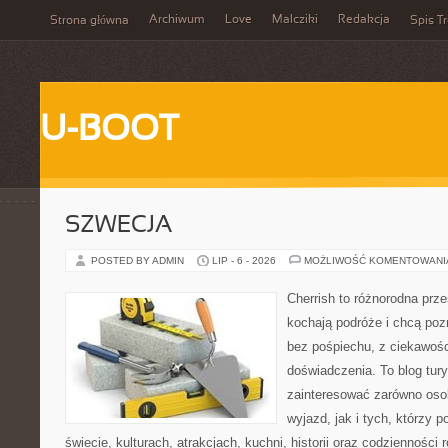
Archiwum
Love
Malcziki
Redakcja
Strona główna
Spis Tr
U-BOOT
SZWECJA
POSTED BY ADMIN
LIP - 6 - 2026
MOŻLIWOŚĆ KOMENTOWAN
Cherrish to różnorodna prze
kochają podróże i chcą po
bez pośpiechu, z ciekawośc
doświadczenia. To blog tur
zainteresować zarówno oso
wyjazd, jak i tych, którzy p
świecie, kulturach, atrakcjach, kuchni, historii oraz codzienności