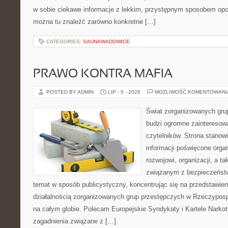
w sobie ciekawe informacje z lekkim, przystępnym sposobem opo
można tu znaleźć zarówno konkretne […]
CATEGORIES:
SAUNAWADOWICE
PRAWO KONTRA MAFIA
POSTED BY ADMIN
LIP - 5 - 2026
MOŻLIWOŚĆ KOMENTOWAN
Świat zorganizowanych grup
budzi ogromne zainteresowa
czytelników. Strona stano
informacji poświęcone orga
rozwojowi, organizacji, a 
związanym z bezpieczeństw
temat w sposób publicystyczny, koncentrując się na przedstawie
działalnością zorganizowanych grup przestępczych w Rzeczypospol
na całym globie. Polecam Europejskie Syndykaty i Kartele Narkoty
zagadnienia związane z […]