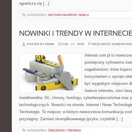
ogranicza się […]
CATEGORIES:
HISTORIA NAGRODY NOBLA
NOWINKI I TRENDY W INTERNECI
POSTED BY ADMIN
CZE - 17 - 2026
MOŻLIWOŚĆ KOMENTOWA
Internat.com.pl to nowocze
poświęcony cyfrowemu świ
zagadnieniom, które kojarz
korzystaniem z sprzętu ele
być wygodnym miejscem dla
świecie internetu, sieci b
światłowodów, 5G, chmury, hostingu, cyberbezpieczeństwa oraz 
technologicznych. Nowości na stronie: Internet i Nowe Technologie
Technologie. To miejsce, w którym nowoczesna komunikacja zos
przystępny. Zamiast skomplikowanego języka, czytelnik […]
CATEGORIES:
ĆWICZENIA I TRENINGI