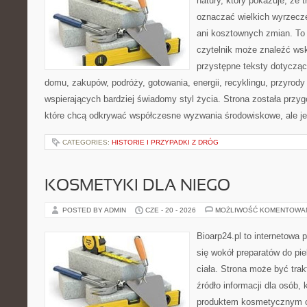
natury, który pokazuje, że 
oznaczać wielkich wyrzecz
ani kosztownych zmian. To 
czytelnik może znaleźć wsk
przystępne teksty dotyczą
domu, zakupów, podróży, gotowania, energii, recyklingu, przyrod
wspierających bardziej świadomy styl życia. Strona została przy
które chcą odkrywać współczesne wyzwania środowiskowe, ale j
CATEGORIES:
HISTORIE I PRZYPADKI Z DRÓG
KOSMETYKI DLA NIEGO
POSTED BY ADMIN
CZE - 20 - 2026
MOŻLIWOŚĆ KOMENTOWA
Bioarp24.pl to internetowa 
się wokół preparatów do pie
ciała. Strona może być tra
źródło informacji dla osób, k
produktem kosmetycznym o 