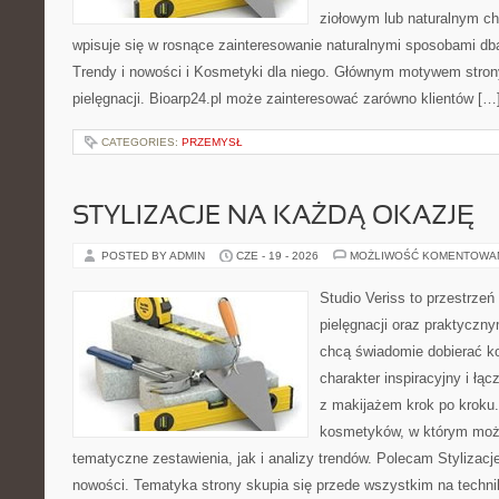
ziołowym lub naturalnym cha
wpisuje się w rosnące zainteresowanie naturalnymi sposobami db
Trendy i nowości i Kosmetyki dla niego. Głównym motywem strony
pielęgnacji. Bioarp24.pl może zainteresować zarówno klientów […
CATEGORIES:
PRZEMYSŁ
STYLIZACJE NA KAŻDĄ OKAZJĘ
POSTED BY ADMIN
CZE - 19 - 2026
MOŻLIWOŚĆ KOMENTOWA
Studio Veriss to przestrzeń
pielęgnacji oraz praktyczn
chcą świadomie dobierać k
charakter inspiracyjny i łą
z makijażem krok po kroku.
kosmetyków, w którym moż
tematyczne zestawienia, jak i analizy trendów. Polecam Stylizacje
nowości. Tematyka strony skupia się przede wszystkim na technik