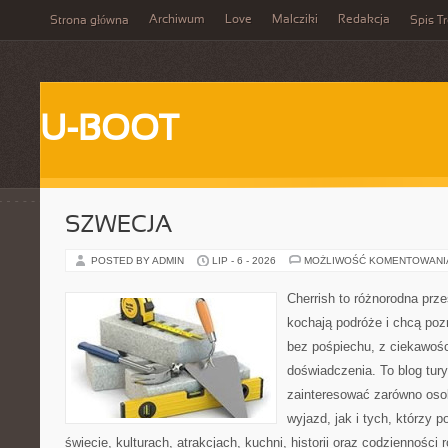
Archiwum
Love
Malcziki
Redakcja
Strona główna
Spis Tr
U-BOOT
SZWECJA
POSTED BY ADMIN
LIP - 6 - 2026
MOŻLIWOŚĆ KOMENTOWAN
Cherrish to różnorodna prze
kochają podróże i chcą po
bez pośpiechu, z ciekawośc
doświadczenia. To blog tur
zainteresować zarówno oso
wyjazd, jak i tych, którzy p
świecie, kulturach, atrakcjach, kuchni, historii oraz codzienności