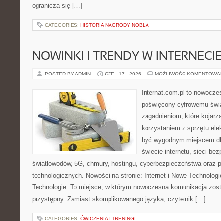
ogranicza się […]
CATEGORIES:
HISTORIA NAGRODY NOBLA
NOWINKI I TRENDY W INTERNECI
POSTED BY ADMIN
CZE - 17 - 2026
MOŻLIWOŚĆ KOMENTOWA
Internat.com.pl to nowocze
poświęcony cyfrowemu świ
zagadnieniom, które kojarz
korzystaniem z sprzętu ele
być wygodnym miejscem dla
świecie internetu, sieci b
światłowodów, 5G, chmury, hostingu, cyberbezpieczeństwa oraz 
technologicznych. Nowości na stronie: Internet i Nowe Technologie
Technologie. To miejsce, w którym nowoczesna komunikacja zos
przystępny. Zamiast skomplikowanego języka, czytelnik […]
CATEGORIES:
ĆWICZENIA I TRENINGI