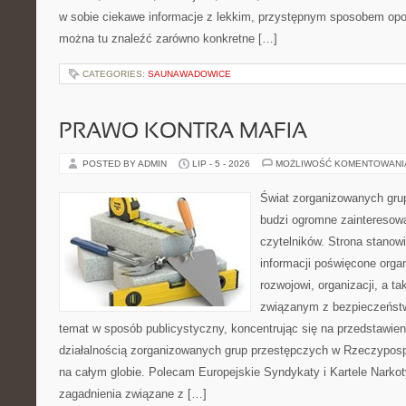
w sobie ciekawe informacje z lekkim, przystępnym sposobem opo
można tu znaleźć zarówno konkretne […]
CATEGORIES:
SAUNAWADOWICE
PRAWO KONTRA MAFIA
POSTED BY ADMIN
LIP - 5 - 2026
MOŻLIWOŚĆ KOMENTOWAN
Świat zorganizowanych grup
budzi ogromne zainteresowa
czytelników. Strona stano
informacji poświęcone orga
rozwojowi, organizacji, a 
związanym z bezpieczeństw
temat w sposób publicystyczny, koncentrując się na przedstawie
działalnością zorganizowanych grup przestępczych w Rzeczypospol
na całym globie. Polecam Europejskie Syndykaty i Kartele Narkoty
zagadnienia związane z […]