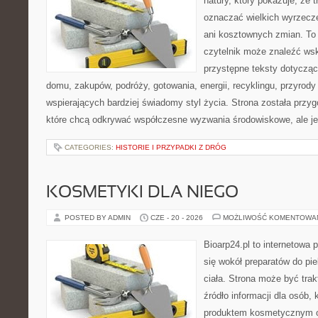
natury, który pokazuje, że 
oznaczać wielkich wyrzecz
ani kosztownych zmian. To 
czytelnik może znaleźć wsk
przystępne teksty dotyczą
domu, zakupów, podróży, gotowania, energii, recyklingu, przyrod
wspierających bardziej świadomy styl życia. Strona została przy
które chcą odkrywać współczesne wyzwania środowiskowe, ale j
CATEGORIES:
HISTORIE I PRZYPADKI Z DRÓG
KOSMETYKI DLA NIEGO
POSTED BY ADMIN
CZE - 20 - 2026
MOŻLIWOŚĆ KOMENTOWA
Bioarp24.pl to internetowa 
się wokół preparatów do pie
ciała. Strona może być tra
źródło informacji dla osób, k
produktem kosmetycznym o 