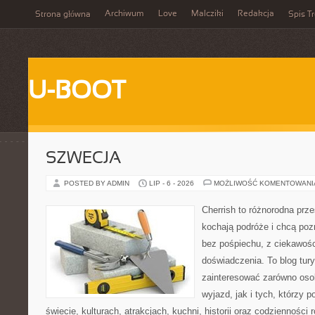
Archiwum
Love
Malcziki
Redakcja
Strona główna
Spis Tr
U-BOOT
SZWECJA
POSTED BY ADMIN
LIP - 6 - 2026
MOŻLIWOŚĆ KOMENTOWAN
Cherrish to różnorodna prze
kochają podróże i chcą po
bez pośpiechu, z ciekawośc
doświadczenia. To blog tur
zainteresować zarówno oso
wyjazd, jak i tych, którzy p
świecie, kulturach, atrakcjach, kuchni, historii oraz codzienności