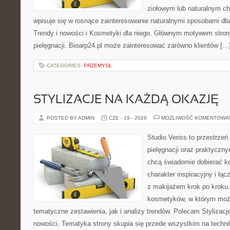
ziołowym lub naturalnym cha
wpisuje się w rosnące zainteresowanie naturalnymi sposobami db
Trendy i nowości i Kosmetyki dla niego. Głównym motywem strony
pielęgnacji. Bioarp24.pl może zainteresować zarówno klientów […
CATEGORIES:
PRZEMYSŁ
STYLIZACJE NA KAŻDĄ OKAZJĘ
POSTED BY ADMIN
CZE - 19 - 2026
MOŻLIWOŚĆ KOMENTOWA
Studio Veriss to przestrzeń
pielęgnacji oraz praktyczn
chcą świadomie dobierać k
charakter inspiracyjny i łą
z makijażem krok po kroku.
kosmetyków, w którym moż
tematyczne zestawienia, jak i analizy trendów. Polecam Stylizacje
nowości. Tematyka strony skupia się przede wszystkim na technik