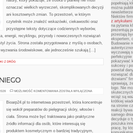
natury, który pokazuje, że troska o planetę nie musi
popełniają kl
oznaczać wielkich wyrzeczeń, skomplikowanych decyzji
można publi
newsletterz
ani kosztownych zmian. To przestrzeń, w którym
Niektóre fir
z artykułami
czytelnik może znaleźć wskazówki, ciekawostki oraz
na pytania kl
przystępne teksty dotyczące codziennych wyborów,
prezentują p
przestają by
, energii, recyklingu, przyrody i nowoczesnych rozwiązań
ekspertem, 
tyl życia. Strona została przygotowana z myślą o osobach,
Budowanie re
autentycznoś
 wyzwania środowiskowe, ale jednocześnie szukają […]
wyczuwają s
perfekcyjnie
pokazywać ku
DKI Z DRÓG
sukcesy i pot
powstał dany
rozwiązać dl
drzwiami” fi
NIEGO
sprawiają, 
logo. Nie mo
KOSMETYKI
 2026
MOŻLIWOŚĆ KOMENTOWANIA
ZOSTAŁA WYŁĄCZONA
skutecznych 
DLA
wciąż są waż
NIEGO
krótkiej wia
Bioarp24.pl to internetowa przestrzeń, która koncentruje
na stronie 
się wokół preparatów do pielęgnacji skóry, włosów i
reakcji byw
samego dnia
ciała. Strona może być traktowana jako praktyczne
decyduje o t
poszuka inne
źródło informacji dla osób, które interesują się
pracę, by kt
produktem kosmetycznym o bardziej tradycyjnym,
komunikatory