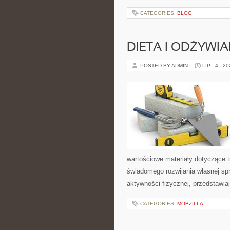
CATEGORIES:
BLOG
DIETA I ODŻYWIA
POSTED BY ADMIN
LIP - 4 - 2
wartościowe materiały dotyczące t
świadomego rozwijania własnej sp
aktywności fizycznej, przedstawia
CATEGORIES:
MOBZILLA