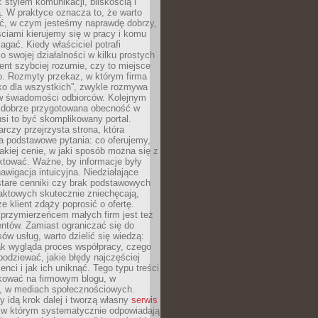
stylem komunikacji, bliskością i
ą. W praktyce oznacza to, że warto
ić, w czym jesteśmy naprawdę dobrzy,
ściami kierujemy się w pracy i komu
ać. Kiedy właściciel potrafi
o swojej działalności w kilku prostych
ient szybciej rozumie, czy to miejsce
go. Rozmyty przekaz, w którym firma
ko dla wszystkich”, zwykle rozmywa
 w świadomości odbiorców. Kolejnym
t dobrze przygotowana obecność w
usi to być skomplikowany portal.
rczy przejrzysta strona, która
a podstawowe pytania: co oferujemy,
jakiej cenie, w jaki sposób można się z
ktować. Ważne, by informacje były
nawigacja intuicyjna. Niedziałające
stare cenniki czy brak podstawowych
aktowych skutecznie zniechęcają,
e klient zdąży poprosić o ofertę.
rzymierzeńcem małych firm jest też
entów. Zamiast ograniczać się do
ów usług, warto dzielić się wiedzą:
ak wygląda proces współpracy, czego
odziewać, jakie błędy najczęściej
ienci i jak ich uniknąć. Tego typu treści
kować na firmowym blogu, w
e, w mediach społecznościowych.
my idą krok dalej i tworzą własny
serwis
w którym systematycznie odpowiadają