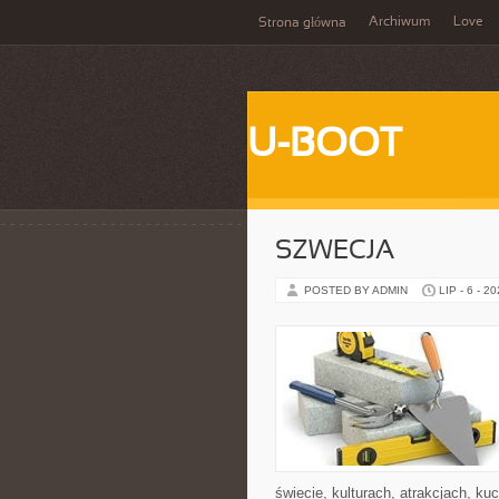
Archiwum
Love
Strona główna
U-BOOT
SZWECJA
POSTED BY ADMIN
LIP - 6 - 2
świecie, kulturach, atrakcjach, kuc