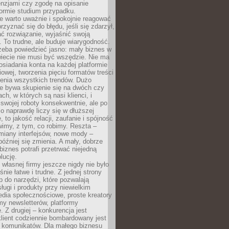
cenzjami czy zgodę na opisanie
 formie studium przypadku.
e warto uważnie i spokojnie reagować
rzyznać się do błędu, jeśli się zdarzył,
ć rozwiązanie, wyjaśnić swoją
 To trudne, ale buduje wiarygodność.
zeba powiedzieć jasno: mały biznes w
iecie nie musi być wszędzie. Nie ma
siadania konta na każdej platformie
owej, tworzenia pięciu formatów treści
zenia wszystkich trendów. Dużo
ze bywa skupienie się na dwóch czy
ch, w których są nasi klienci, i
 swojej roboty konsekwentnie, ale po
co naprawdę liczy się w dłuższej
 to jakość relacji, zaufanie i spójność
imy, z tym, co robimy. Reszta –
miany interfejsów, nowe mody –
później się zmienia. A mały, dobrze
iznes potrafi przetrwać niejedną
lucję.
własnej firmy jeszcze nigdy nie było
nie łatwe i trudne. Z jednej strony
 do narzędzi, które pozwalają
ugi i produkty przy niewielkim
dia społecznościowe, proste kreatory
my newsletterów, platformy
 Z drugiej – konkurencja jest
lient codziennie bombardowany jest
i komunikatów. Dla małego biznesu