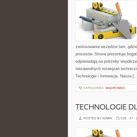
zastosowanie wszędzie tam, gdzie
procesów. Strona prezentuje bogatą
odpowiadają na potrzeby współcze
niezawodnych rozwiązań technicz
Technologie i Innowacje. Nasza [
CATEGORIES:
WĄGROWIEC
TECHNOLOGIE D
POSTED BY ADMIN
CZE - 27 -