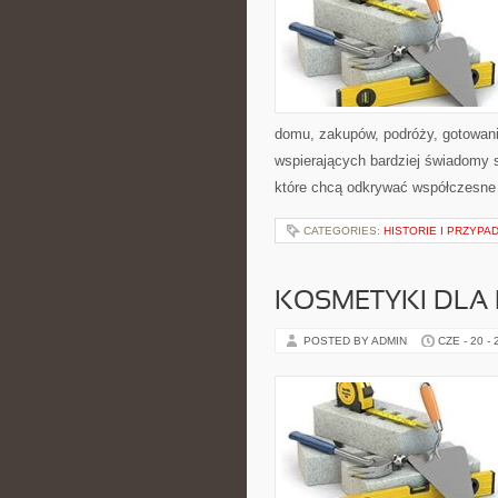
domu, zakupów, podróży, gotowania
wspierających bardziej świadomy s
które chcą odkrywać współczesne
CATEGORIES:
HISTORIE I PRZYPA
KOSMETYKI DLA 
POSTED BY ADMIN
CZE - 20 -