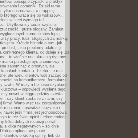
ientów, opisują przypadki z praktyki,
orównania i poradniki. Dzięki temu
ć tylko sprzedawcą, a stają się
do którego wraca się po wskazówki.
lacji w sieci wymaga też
ci. Użytkownicy coraz szybciej
ztuczność i puste slogany. Zamiast
 wygładzonych komunikatów lepiej
lisy pracy, ludzi stojących za marką,
knięcia. Krótkie historie o tym, jak
 produkt, jakie problemy udało się
a konkretnego klienta, co dzieje się „za
rmy – to właśnie one skracają dystans i
że marka przestaje być anonimowym
żna zapominać o prostych, ale
kanałach kontaktu. Telefon i e-mail
ne, ale wielu klientów woli zacząć od
domości na komunikatorze, formularza
czy czatu. W małym biznesie szybkość
a kluczowa – odpowiedź wysłana tego
 czy nawet w ciągu godziny często
ym, czy klient zostanie z nami, czy
j firmy. Warto więc tak zorganizować
oś regularnie sprawdzał skrzynkę i
, nawet jeśli firma jest jednoosobowa.
gla to też świat opinii i rekomendacji.
my kilka dobrych recenzji potrafi
a, a kilka negatywnych – solidnie
Dlatego opłaca się prosić
 klientów o krótką opinię, link do