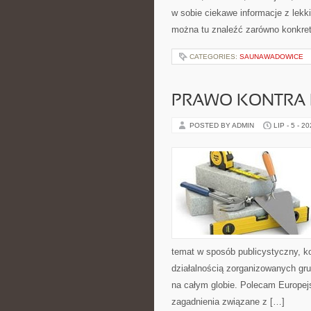
w sobie ciekawe informacje z lek
można tu znaleźć zarówno konkre
CATEGORIES:
SAUNAWADOWICE
PRAWO KONTRA 
POSTED BY ADMIN
LIP - 5 - 2
temat w sposób publicystyczny, ko
działalnością zorganizowanych gru
na całym globie. Polecam Europejs
zagadnienia związane z […]