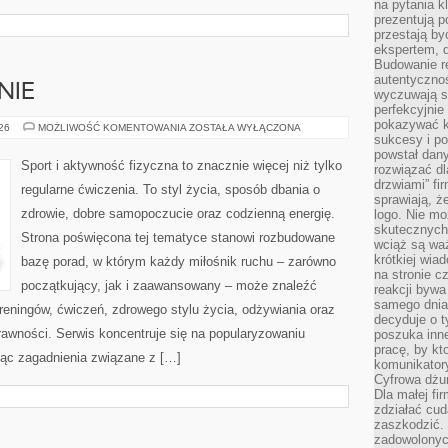
na pytania kl
prezentują p
przestają by
ekspertem, 
Budowanie re
autentycznoś
NIE
wyczuwają s
perfekcyjnie
pokazywać ku
DIETA
026
MOŻLIWOŚĆ KOMENTOWANIA
ZOSTAŁA WYŁĄCZONA
I
sukcesy i pot
ODŻYWIANIE
powstał dany
Sport i aktywność fizyczna to znacznie więcej niż tylko
rozwiązać dl
drzwiami” fi
regularne ćwiczenia. To styl życia, sposób dbania o
sprawiają, 
zdrowie, dobre samopoczucie oraz codzienną energię.
logo. Nie mo
skutecznych 
Strona poświęcona tej tematyce stanowi rozbudowane
wciąż są waż
krótkiej wia
bazę porad, w którym każdy miłośnik ruchu – zarówno
na stronie 
początkujący, jak i zaawansowany – może znaleźć
reakcji byw
samego dnia
reningów, ćwiczeń, zdrowego stylu życia, odżywiania oraz
decyduje o t
rawności. Serwis koncentruje się na popularyzowaniu
poszuka inne
pracę, by kt
jąc zagadnienia związane z […]
komunikatory
Cyfrowa dżun
Dla małej fir
zdziałać cud
zaszkodzić. 
zadowolonych