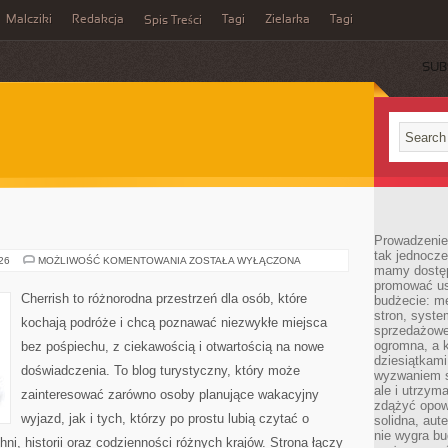
Malcziki
Redakcja
Tagi
Zielarka
Tagi
Spis Treści
SUB
Prowadzenie 
tak jednocześ
SZWECJA
026
MOŻLIWOŚĆ KOMENTOWANIA
ZOSTAŁA WYŁĄCZONA
mamy dostęp
promować usł
Cherrish to różnorodna przestrzeń dla osób, które
budżecie: me
stron, syste
kochają podróże i chcą poznawać niezwykłe miejsca
sprzedażowe.
ogromna, a k
bez pośpiechu, z ciekawością i otwartością na nowe
dziesiątkam
doświadczenia. To blog turystyczny, który może
wyzwaniem st
ale i utrzym
zainteresować zarówno osoby planujące wakacyjny
zdążyć opowi
wyjazd, jak i tych, którzy po prostu lubią czytać o
solidna, aut
nie wygra bu
hni, historii oraz codzienności różnych krajów. Strona łączy