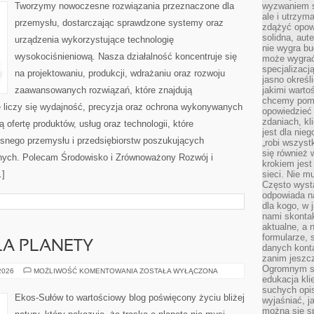
Tworzymy nowoczesne rozwiązania przeznaczone dla
wyzwaniem st
ale i utrzym
przemysłu, dostarczając sprawdzone systemy oraz
zdążyć opowi
solidna, aut
urządzenia wykorzystujące technologię
nie wygra bu
wysokociśnieniową. Nasza działalność koncentruje się
może wygrać 
specjalizacj
na projektowaniu, produkcji, wdrażaniu oraz rozwoju
jasno określ
zaawansowanych rozwiązań, które znajdują
jakimi warto
chcemy pomag
 liczy się wydajność, precyzja oraz ochrona wykonywanych
opowiedzieć 
zdaniach, kl
 ofertę produktów, usług oraz technologii, które
jest dla nie
snego przemysłu i przedsiębiorstw poszukujących
„robi wszyst
się również
nych. Polecam Środowisko i Zrównoważony Rozwój i
krokiem jes
…]
sieci. Nie m
Często wysta
odpowiada n
dla kogo, w 
nami skonta
aktualne, a 
formularze, 
LA PLANETY
danych kont
zanim jeszcz
Ogromnym sp
TECHNOLOGIE
 2026
MOŻLIWOŚĆ KOMENTOWANIA
ZOSTAŁA WYŁĄCZONA
DLA
edukacja kli
PLANETY
suchych opis
Ekos-Sułów to wartościowy blog poświęcony życiu bliżej
wyjaśniać, j
można się sp