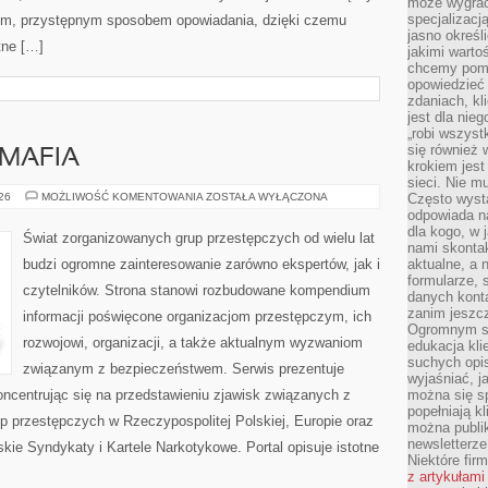
może wygrać 
specjalizacj
kim, przystępnym sposobem opowiadania, dzięki czemu
jasno określ
tne […]
jakimi warto
chcemy pomag
opowiedzieć 
zdaniach, kl
jest dla nie
„robi wszyst
się również
MAFIA
krokiem jes
sieci. Nie m
PRAWO
026
MOŻLIWOŚĆ KOMENTOWANIA
ZOSTAŁA WYŁĄCZONA
Często wysta
KONTRA
odpowiada n
MAFIA
dla kogo, w 
Świat zorganizowanych grup przestępczych od wielu lat
nami skonta
budzi ogromne zainteresowanie zarówno ekspertów, jak i
aktualne, a 
formularze, 
czytelników. Strona stanowi rozbudowane kompendium
danych kont
zanim jeszcz
informacji poświęcone organizacjom przestępczym, ich
Ogromnym sp
rozwojowi, organizacji, a także aktualnym wyzwaniom
edukacja kli
suchych opis
związanym z bezpieczeństwem. Serwis prezentuje
wyjaśniać, j
ncentrując się na przedstawieniu zjawisk związanych z
można się sp
popełniają kl
p przestępczych w Rzeczypospolitej Polskiej, Europie oraz
można publi
newsletterz
kie Syndykaty i Kartele Narkotykowe. Portal opisuje istotne
Niektóre fir
z artykułami