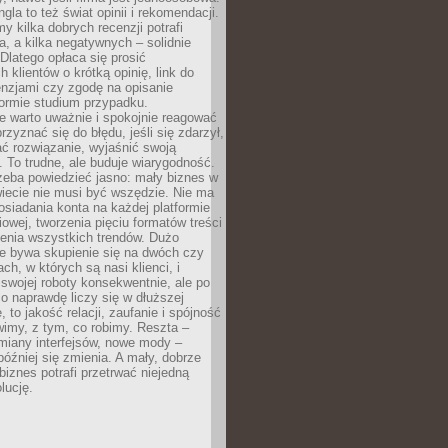
gla to też świat opinii i rekomendacji.
my kilka dobrych recenzji potrafi
a, a kilka negatywnych – solidnie
Dlatego opłaca się prosić
 klientów o krótką opinię, link do
cenzjami czy zgodę na opisanie
 formie studium przypadku.
e warto uważnie i spokojnie reagować
rzyznać się do błędu, jeśli się zdarzył,
ć rozwiązanie, wyjaśnić swoją
 To trudne, ale buduje wiarygodność.
zeba powiedzieć jasno: mały biznes w
iecie nie musi być wszędzie. Nie ma
siadania konta na każdej platformie
owej, tworzenia pięciu formatów treści
zenia wszystkich trendów. Dużo
ze bywa skupienie się na dwóch czy
ch, w których są nasi klienci, i
 swojej roboty konsekwentnie, ale po
co naprawdę liczy się w dłuższej
 to jakość relacji, zaufanie i spójność
imy, z tym, co robimy. Reszta –
miany interfejsów, nowe mody –
później się zmienia. A mały, dobrze
iznes potrafi przetrwać niejedną
lucję.