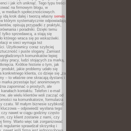
ienci i jak ich uniknąć. Tego typu treści
kować na firmowym blogu, w
e, w mediach społecznościowych.
my idą krok dalej i tworzą własny
serwis
w którym systematycznie odpowiadają
ientów, opisują przypadki z praktyki,
orównania i poradniki. Dzięki temu
ć tylko sprzedawcą, a stają się
do którego wraca się po wskazówki.
lacji w sieci wymaga też
ci. Użytkownicy coraz szybciej
ztuczność i puste slogany. Zamiast
 wygładzonych komunikatów lepiej
lisy pracy, ludzi stojących za marką,
knięcia. Krótkie historie o tym, jak
 produkt, jakie problemy udało się
a konkretnego klienta, co dzieje się „za
rmy – to właśnie one skracają dystans i
że marka przestaje być anonimowym
żna zapominać o prostych, ale
kanałach kontaktu. Telefon i e-mail
ne, ale wielu klientów woli zacząć od
domości na komunikatorze, formularza
czy czatu. W małym biznesie szybkość
a kluczowa – odpowiedź wysłana tego
 czy nawet w ciągu godziny często
ym, czy klient zostanie z nami, czy
j firmy. Warto więc tak zorganizować
oś regularnie sprawdzał skrzynkę i
, nawet jeśli firma jest jednoosobowa.