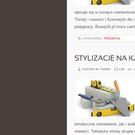
wpisuje się w rosnące zaintereso
Trendy i nowości i Kosmetyki dla
pielęgnacji. Bioarp24.pl może zai
CATEGORIES:
PRZEMYSŁ
STYLIZACJE NA 
POSTED BY ADMIN
CZE - 19 -
tematyczne zestawienia, jak i anal
nowości. Tematyka strony skupia s