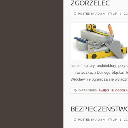
ZGORZELEC
POSTED BY ADMIN
LIP - 2 - 2
historii, kultury, architektury, pr
i miasteczkach Dolnego Śląska. T
Wrocław nie ogranicza się wyłączn
CATEGORIES:
ŚWIĘCI I BŁOGOSŁA
BEZPIECZEŃSTW
POSTED BY ADMIN
LIP - 1 - 2