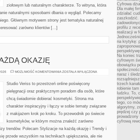
Cyfrowa dżun
ziołowym lub naturalnym charakterze. To witryna, która
Dla małej fir
wanie naturalnymi sposobami dbania o wygląd. Polecamy
zdziałać cud
zaszkodzić. 
 niego. Głównym motywem strony jest tematyka naturalnej
zadowolonych
profilu z re
nteresować zarówno klientów […]
realizacji w
Jednocześni
na krytykę: p
zaproponowa
perspektywę.
Na koniec tr
KAŻDĄ OKAZJĘ
cyfrowym św
obowiązku po
społeczności
STYLIZACJE
 2026
MOŻLIWOŚĆ KOMENTOWANIA
ZOSTAŁA WYŁĄCZONA
naraz i śled
NA
KAŻDĄ
rozsądniejs
OKAZJĘ
Studio Veriss to przestrzeń online poświęcony
trzech kanała
robienie tam
pielęgnacji oraz praktycznym poradom dla osób, które
ludzku. To, 
perspektywie,
chcą świadomie dobierać kosmetyki. Strona ma
tego, co mów
charakter inspiracyjny i łączy w sobie tematy związane
algorytmy, z
prędzej czy 
z makijażem krok po kroku. To przewodnik po świecie
prowadzony b
kosmetyków, w którym można znaleźć zarówno
cyfrową rewo
izy trendów. Polecam Stylizacje na każdą okazję i Trendy i
ię przede wszystkim na technikach upiększania, ale nie