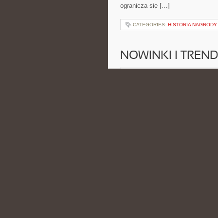
ogranicza się […]
CATEGORIES:
HISTORIA NAGRODY
NOWINKI I TREND
POSTED BY ADMIN
CZE - 17 -
światłowodów, 5G, chmury, hostin
technologicznych. Nowości na stron
Technologie. To miejsce, w któr
przystępny. Zamiast skomplikowan
CATEGORIES:
ĆWICZENIA I TRENIN