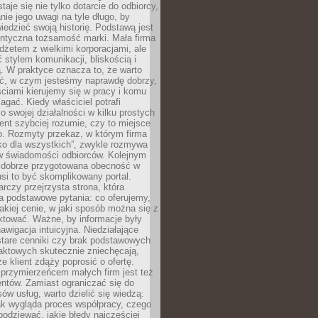
aje się nie tylko dotarcie do odbiorcy,
anie jego uwagi na tyle długo, by
edzieć swoją historię. Podstawą jest
entyczna tożsamość marki. Mała firma
dżetem z wielkimi korporacjami, ale
stylem komunikacji, bliskością i
ą. W praktyce oznacza to, że warto
ić, w czym jesteśmy naprawdę dobrzy,
ściami kierujemy się w pracy i komu
ać. Kiedy właściciel potrafi
o swojej działalności w kilku prostych
ient szybciej rozumie, czy to miejsce
go. Rozmyty przekaz, w którym firma
ko dla wszystkich”, zwykle rozmywa
 w świadomości odbiorców. Kolejnym
t dobrze przygotowana obecność w
usi to być skomplikowany portal.
rczy przejrzysta strona, która
a podstawowe pytania: co oferujemy,
jakiej cenie, w jaki sposób można się z
ktować. Ważne, by informacje były
nawigacja intuicyjna. Niedziałające
stare cenniki czy brak podstawowych
aktowych skutecznie zniechęcają,
e klient zdąży poprosić o ofertę.
rzymierzeńcem małych firm jest też
entów. Zamiast ograniczać się do
ów usług, warto dzielić się wiedzą:
ak wygląda proces współpracy, czego
odziewać, jakie błędy najczęściej