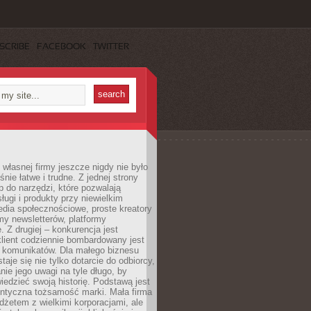
SCRIBE
FACEBOOK
TWITTER
własnej firmy jeszcze nigdy nie było
nie łatwe i trudne. Z jednej strony
 do narzędzi, które pozwalają
ugi i produkty przy niewielkim
dia społecznościowe, proste kreatory
my newsletterów, platformy
 Z drugiej – konkurencja jest
lient codziennie bombardowany jest
i komunikatów. Dla małego biznesu
aje się nie tylko dotarcie do odbiorcy,
anie jego uwagi na tyle długo, by
edzieć swoją historię. Podstawą jest
entyczna tożsamość marki. Mała firma
dżetem z wielkimi korporacjami, ale