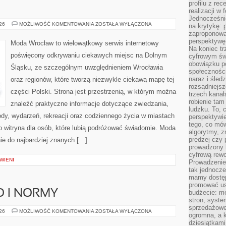
profilu z re
realizacji w
Jednocześni
ZGORZELEC
026
MOŻLIWOŚĆ KOMENTOWANIA
ZOSTAŁA WYŁĄCZONA
na krytykę: p
zaproponowa
perspektywę.
Moda Wrocław to wielowątkowy serwis internetowy
Na koniec tr
poświęcony odkrywaniu ciekawych miejsc na Dolnym
cyfrowym św
obowiązku po
Śląsku, ze szczególnym uwzględnieniem Wrocławia
społeczności
naraz i śled
oraz regionów, które tworzą niezwykle ciekawą mapę tej
rozsądniejs
części Polski. Strona jest przestrzenią, w którym można
trzech kanała
robienie tam
znaleźć praktyczne informacje dotyczące zwiedzania,
ludzku. To, 
zyrody, wydarzeń, rekreacji oraz codziennego życia w miastach
perspektywie,
tego, co mów
o witryna dla osób, które lubią podróżować świadomie. Moda
algorytmy, z
prędzej czy 
ie do najbardziej znanych […]
prowadzony b
cyfrową rewo
WIENI
Prowadzenie 
tak jednocześ
mamy dostęp
promować usł
O I NORMY
budżecie: me
stron, syste
sprzedażowe.
BEZPIECZEŃSTWO
026
MOŻLIWOŚĆ KOMENTOWANIA
ZOSTAŁA WYŁĄCZONA
ogromna, a k
I
NORMY
dziesiątkam