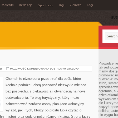
Malcziki
Redakcja
Tagi
Zielarka
Tagi
Spis Treści
SUB
Prowadzenie 
tak jednocześ
SZWECJA
026
MOŻLIWOŚĆ KOMENTOWANIA
ZOSTAŁA WYŁĄCZONA
mamy dostęp
promować usł
Cherrish to różnorodna przestrzeń dla osób, które
budżecie: me
stron, syste
kochają podróże i chcą poznawać niezwykłe miejsca
sprzedażowe.
ogromna, a k
bez pośpiechu, z ciekawością i otwartością na nowe
dziesiątkam
doświadczenia. To blog turystyczny, który może
wyzwaniem st
ale i utrzym
zainteresować zarówno osoby planujące wakacyjny
zdążyć opowi
wyjazd, jak i tych, którzy po prostu lubią czytać o
solidna, aut
nie wygra bu
hni, historii oraz codzienności różnych krajów. Strona łączy