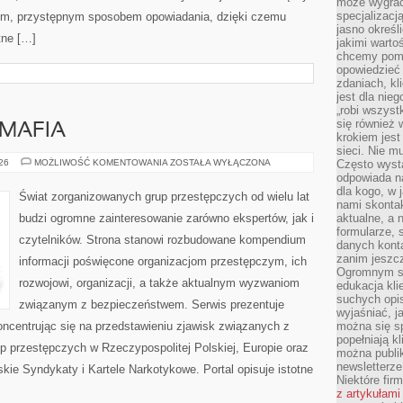
może wygrać 
specjalizacj
kim, przystępnym sposobem opowiadania, dzięki czemu
jasno określ
tne […]
jakimi warto
chcemy pomag
opowiedzieć 
zdaniach, kl
jest dla nie
„robi wszyst
się również
MAFIA
krokiem jes
sieci. Nie m
PRAWO
026
MOŻLIWOŚĆ KOMENTOWANIA
ZOSTAŁA WYŁĄCZONA
Często wysta
KONTRA
odpowiada n
MAFIA
dla kogo, w 
Świat zorganizowanych grup przestępczych od wielu lat
nami skonta
budzi ogromne zainteresowanie zarówno ekspertów, jak i
aktualne, a 
formularze, 
czytelników. Strona stanowi rozbudowane kompendium
danych kont
zanim jeszcz
informacji poświęcone organizacjom przestępczym, ich
Ogromnym sp
rozwojowi, organizacji, a także aktualnym wyzwaniom
edukacja kli
suchych opis
związanym z bezpieczeństwem. Serwis prezentuje
wyjaśniać, j
ncentrując się na przedstawieniu zjawisk związanych z
można się sp
popełniają kl
p przestępczych w Rzeczypospolitej Polskiej, Europie oraz
można publi
newsletterz
kie Syndykaty i Kartele Narkotykowe. Portal opisuje istotne
Niektóre fir
z artykułami