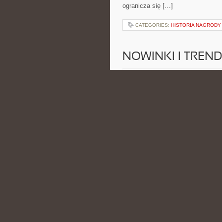
ogranicza się […]
CATEGORIES:
HISTORIA NAGRODY
NOWINKI I TREND
POSTED BY ADMIN
CZE - 17 -
światłowodów, 5G, chmury, hostin
technologicznych. Nowości na stron
Technologie. To miejsce, w któr
przystępny. Zamiast skomplikowan
CATEGORIES:
ĆWICZENIA I TRENIN