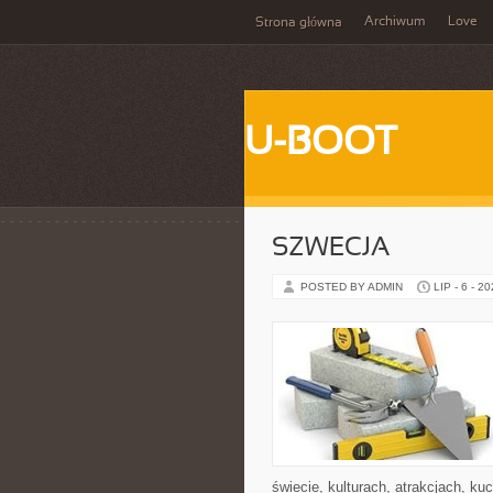
Archiwum
Love
Strona główna
U-BOOT
SZWECJA
POSTED BY ADMIN
LIP - 6 - 2
świecie, kulturach, atrakcjach, kuc