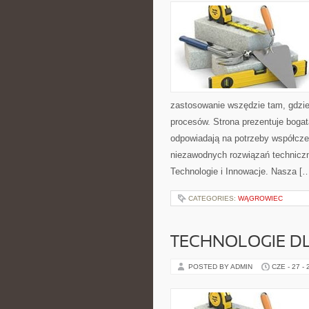
zastosowanie wszędzie tam, gdzie
procesów. Strona prezentuje bogatą
odpowiadają na potrzeby współcze
niezawodnych rozwiązań technicz
Technologie i Innowacje. Nasza [
CATEGORIES:
WĄGROWIEC
TECHNOLOGIE D
POSTED BY ADMIN
CZE - 27 -