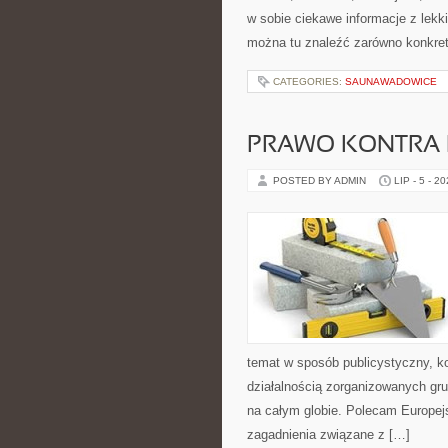
w sobie ciekawe informacje z lek
można tu znaleźć zarówno konkre
CATEGORIES:
SAUNAWADOWICE
PRAWO KONTRA 
POSTED BY ADMIN
LIP - 5 - 2
temat w sposób publicystyczny, ko
działalnością zorganizowanych gru
na całym globie. Polecam Europejs
zagadnienia związane z […]