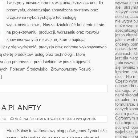
Tworzymy nowoczesne rozwiązania przeznaczone dla
wyzwaniem st
ale i utrzym
przemysłu, dostarczając sprawdzone systemy oraz
zdążyć opowi
solidna, aut
urządzenia wykorzystujące technologię
nie wygra bu
wysokociśnieniową. Nasza działalność koncentruje się
może wygrać 
specjalizacj
na projektowaniu, produkcji, wdrażaniu oraz rozwoju
jasno określ
zaawansowanych rozwiązań, które znajdują
jakimi warto
chcemy pomag
 liczy się wydajność, precyzja oraz ochrona wykonywanych
opowiedzieć 
zdaniach, kl
 ofertę produktów, usług oraz technologii, które
jest dla nie
snego przemysłu i przedsiębiorstw poszukujących
„robi wszyst
się również
nych. Polecam Środowisko i Zrównoważony Rozwój i
krokiem jes
…]
sieci. Nie m
Często wysta
odpowiada n
dla kogo, w 
nami skonta
aktualne, a 
formularze, 
LA PLANETY
danych kont
zanim jeszcz
Ogromnym sp
TECHNOLOGIE
 2026
MOŻLIWOŚĆ KOMENTOWANIA
ZOSTAŁA WYŁĄCZONA
DLA
edukacja kli
PLANETY
suchych opis
Ekos-Sułów to wartościowy blog poświęcony życiu bliżej
wyjaśniać, j
można się sp