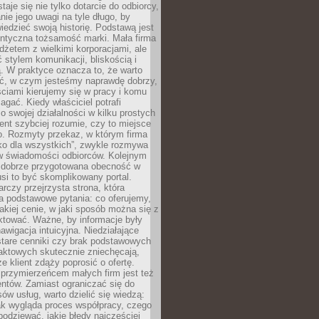
aje się nie tylko dotarcie do odbiorcy,
anie jego uwagi na tyle długo, by
edzieć swoją historię. Podstawą jest
entyczna tożsamość marki. Mała firma
dżetem z wielkimi korporacjami, ale
stylem komunikacji, bliskością i
ą. W praktyce oznacza to, że warto
ić, w czym jesteśmy naprawdę dobrzy,
ściami kierujemy się w pracy i komu
ać. Kiedy właściciel potrafi
o swojej działalności w kilku prostych
ient szybciej rozumie, czy to miejsce
go. Rozmyty przekaz, w którym firma
ko dla wszystkich”, zwykle rozmywa
 w świadomości odbiorców. Kolejnym
t dobrze przygotowana obecność w
usi to być skomplikowany portal.
rczy przejrzysta strona, która
a podstawowe pytania: co oferujemy,
jakiej cenie, w jaki sposób można się z
ktować. Ważne, by informacje były
nawigacja intuicyjna. Niedziałające
stare cenniki czy brak podstawowych
aktowych skutecznie zniechęcają,
e klient zdąży poprosić o ofertę.
rzymierzeńcem małych firm jest też
entów. Zamiast ograniczać się do
ów usług, warto dzielić się wiedzą:
ak wygląda proces współpracy, czego
odziewać, jakie błędy najczęściej