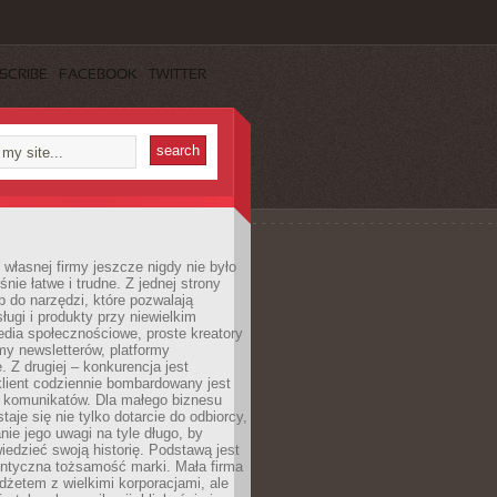
SCRIBE
FACEBOOK
TWITTER
własnej firmy jeszcze nigdy nie było
nie łatwe i trudne. Z jednej strony
 do narzędzi, które pozwalają
ugi i produkty przy niewielkim
dia społecznościowe, proste kreatory
my newsletterów, platformy
 Z drugiej – konkurencja jest
lient codziennie bombardowany jest
i komunikatów. Dla małego biznesu
aje się nie tylko dotarcie do odbiorcy,
anie jego uwagi na tyle długo, by
edzieć swoją historię. Podstawą jest
entyczna tożsamość marki. Mała firma
dżetem z wielkimi korporacjami, ale