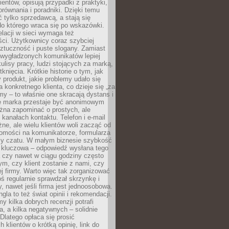
ientów, opisują przypadki z praktyki,
orównania i poradniki. Dzięki temu
ć tylko sprzedawcą, a stają się
do którego wraca się po wskazówki.
lacji w sieci wymaga też
ci. Użytkownicy coraz szybciej
ztuczność i puste slogany. Zamiast
 wygładzonych komunikatów lepiej
lisy pracy, ludzi stojących za marką,
knięcia. Krótkie historie o tym, jak
 produkt, jakie problemy udało się
a konkretnego klienta, co dzieje się „za
rmy – to właśnie one skracają dystans i
że marka przestaje być anonimowym
żna zapominać o prostych, ale
kanałach kontaktu. Telefon i e-mail
ne, ale wielu klientów woli zacząć od
domości na komunikatorze, formularza
czy czatu. W małym biznesie szybkość
a kluczowa – odpowiedź wysłana tego
 czy nawet w ciągu godziny często
ym, czy klient zostanie z nami, czy
j firmy. Warto więc tak zorganizować
oś regularnie sprawdzał skrzynkę i
, nawet jeśli firma jest jednoosobowa.
gla to też świat opinii i rekomendacji.
my kilka dobrych recenzji potrafi
a, a kilka negatywnych – solidnie
Dlatego opłaca się prosić
 klientów o krótką opinię, link do