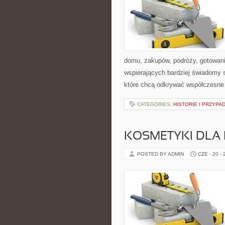
domu, zakupów, podróży, gotowania
wspierających bardziej świadomy s
które chcą odkrywać współczesne
CATEGORIES:
HISTORIE I PRZYPA
KOSMETYKI DLA 
POSTED BY ADMIN
CZE - 20 -