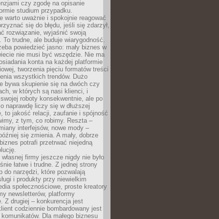
cenzjami czy zgodę na opisanie
 formie studium przypadku.
e warto uważnie i spokojnie reagować
rzyznać się do błędu, jeśli się zdarzył,
ć rozwiązanie, wyjaśnić swoją
 To trudne, ale buduje wiarygodność.
zeba powiedzieć jasno: mały biznes w
iecie nie musi być wszędzie. Nie ma
siadania konta na każdej platformie
owej, tworzenia pięciu formatów treści
zenia wszystkich trendów. Dużo
ze bywa skupienie się na dwóch czy
ch, w których są nasi klienci, i
 swojej roboty konsekwentnie, ale po
co naprawdę liczy się w dłuższej
 to jakość relacji, zaufanie i spójność
imy, z tym, co robimy. Reszta –
miany interfejsów, nowe mody –
później się zmienia. A mały, dobrze
iznes potrafi przetrwać niejedną
lucję.
własnej firmy jeszcze nigdy nie było
nie łatwe i trudne. Z jednej strony
 do narzędzi, które pozwalają
ugi i produkty przy niewielkim
dia społecznościowe, proste kreatory
my newsletterów, platformy
 Z drugiej – konkurencja jest
lient codziennie bombardowany jest
i komunikatów. Dla małego biznesu