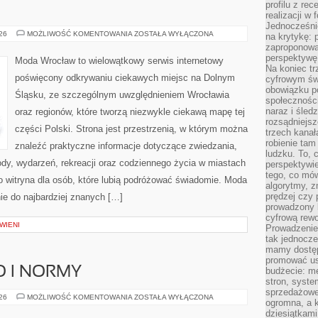
profilu z re
realizacji w
Jednocześni
ZGORZELEC
026
MOŻLIWOŚĆ KOMENTOWANIA
ZOSTAŁA WYŁĄCZONA
na krytykę: p
zaproponowa
perspektywę.
Moda Wrocław to wielowątkowy serwis internetowy
Na koniec tr
poświęcony odkrywaniu ciekawych miejsc na Dolnym
cyfrowym św
obowiązku po
Śląsku, ze szczególnym uwzględnieniem Wrocławia
społeczności
naraz i śled
oraz regionów, które tworzą niezwykle ciekawą mapę tej
rozsądniejs
części Polski. Strona jest przestrzenią, w którym można
trzech kanała
robienie tam
znaleźć praktyczne informacje dotyczące zwiedzania,
ludzku. To, 
zyrody, wydarzeń, rekreacji oraz codziennego życia w miastach
perspektywie,
tego, co mów
o witryna dla osób, które lubią podróżować świadomie. Moda
algorytmy, z
prędzej czy 
ie do najbardziej znanych […]
prowadzony b
cyfrową rewo
WIENI
Prowadzenie 
tak jednocześ
mamy dostęp
promować usł
O I NORMY
budżecie: me
stron, syste
sprzedażowe.
BEZPIECZEŃSTWO
026
MOŻLIWOŚĆ KOMENTOWANIA
ZOSTAŁA WYŁĄCZONA
ogromna, a k
I
NORMY
dziesiątkam