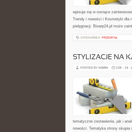
wpisuje się w rosnące zaintereso
Trendy i nowości i Kosmetyki dla
pielęgnacji. Bioarp24.pl może zai
CATEGORIES:
PRZEMYSŁ
STYLIZACJE NA 
POSTED BY ADMIN
CZE - 19 -
tematyczne zestawienia, jak i anal
nowości. Tematyka strony skupia s