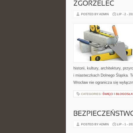
ZGORZELEC
POSTED BY ADMIN
LIP - 2 - 2
historii, kultury, architektury, pr
i miasteczkach Dolnego Śląska. T
Wrocław nie ogranicza się wyłączn
CATEGORIES:
ŚWIĘCI I BŁOGOSŁA
BEZPIECZEŃSTW
POSTED BY ADMIN
LIP - 1 - 2