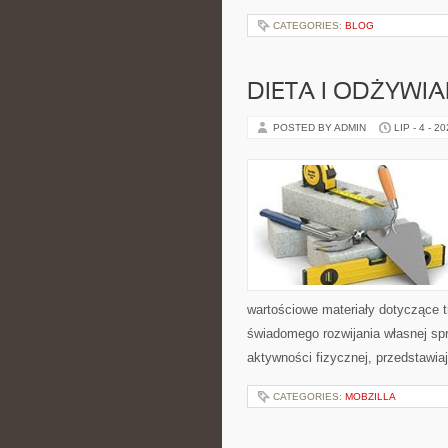
CATEGORIES:
BLOG
DIETA I ODŻYWIA
POSTED BY ADMIN
LIP - 4 - 2
wartościowe materiały dotyczące t
świadomego rozwijania własnej sp
aktywności fizycznej, przedstawia
CATEGORIES:
MOBZILLA