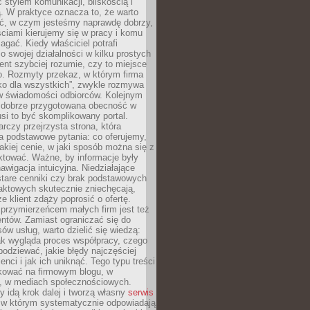
stylem komunikacji, bliskością i
ą. W praktyce oznacza to, że warto
ić, w czym jesteśmy naprawdę dobrzy,
ściami kierujemy się w pracy i komu
ać. Kiedy właściciel potrafi
o swojej działalności w kilku prostych
ient szybciej rozumie, czy to miejsce
go. Rozmyty przekaz, w którym firma
ko dla wszystkich”, zwykle rozmywa
 w świadomości odbiorców. Kolejnym
t dobrze przygotowana obecność w
usi to być skomplikowany portal.
rczy przejrzysta strona, która
a podstawowe pytania: co oferujemy,
jakiej cenie, w jaki sposób można się z
ktować. Ważne, by informacje były
nawigacja intuicyjna. Niedziałające
stare cenniki czy brak podstawowych
aktowych skutecznie zniechęcają,
e klient zdąży poprosić o ofertę.
rzymierzeńcem małych firm jest też
entów. Zamiast ograniczać się do
ów usług, warto dzielić się wiedzą:
ak wygląda proces współpracy, czego
odziewać, jakie błędy najczęściej
ienci i jak ich uniknąć. Tego typu treści
kować na firmowym blogu, w
e, w mediach społecznościowych.
my idą krok dalej i tworzą własny
serwis
w którym systematycznie odpowiadają