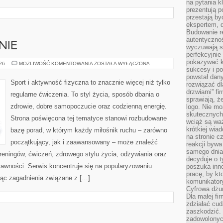
na pytania kl
prezentują p
przestają by
ekspertem, 
Budowanie re
autentycznoś
NIE
wyczuwają s
perfekcyjnie
pokazywać ku
DIETA
026
MOŻLIWOŚĆ KOMENTOWANIA
ZOSTAŁA WYŁĄCZONA
I
sukcesy i pot
ODŻYWIANIE
powstał dany
Sport i aktywność fizyczna to znacznie więcej niż tylko
rozwiązać dl
drzwiami” fi
regularne ćwiczenia. To styl życia, sposób dbania o
sprawiają, 
zdrowie, dobre samopoczucie oraz codzienną energię.
logo. Nie mo
skutecznych 
Strona poświęcona tej tematyce stanowi rozbudowane
wciąż są waż
krótkiej wia
bazę porad, w którym każdy miłośnik ruchu – zarówno
na stronie 
początkujący, jak i zaawansowany – może znaleźć
reakcji byw
samego dnia
reningów, ćwiczeń, zdrowego stylu życia, odżywiania oraz
decyduje o t
rawności. Serwis koncentruje się na popularyzowaniu
poszuka inne
pracę, by kt
jąc zagadnienia związane z […]
komunikatory
Cyfrowa dżun
Dla małej fir
zdziałać cud
zaszkodzić. 
zadowolonych