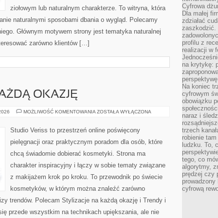
Cyfrowa dżun
ziołowym lub naturalnym charakterze. To witryna, która
Dla małej fir
wanie naturalnymi sposobami dbania o wygląd. Polecamy
zdziałać cud
zaszkodzić. 
 niego. Głównym motywem strony jest tematyka naturalnej
zadowolonych
profilu z re
nteresować zarówno klientów […]
realizacji w
Jednocześni
na krytykę: p
zaproponowa
perspektywę.
Na koniec tr
KAŻDĄ OKAZJĘ
cyfrowym św
obowiązku po
społeczności
STYLIZACJE
 2026
MOŻLIWOŚĆ KOMENTOWANIA
ZOSTAŁA WYŁĄCZONA
naraz i śled
NA
KAŻDĄ
rozsądniejs
OKAZJĘ
Studio Veriss to przestrzeń online poświęcony
trzech kanała
robienie tam
pielęgnacji oraz praktycznym poradom dla osób, które
ludzku. To, 
perspektywie,
chcą świadomie dobierać kosmetyki. Strona ma
tego, co mów
charakter inspiracyjny i łączy w sobie tematy związane
algorytmy, z
prędzej czy 
z makijażem krok po kroku. To przewodnik po świecie
prowadzony b
kosmetyków, w którym można znaleźć zarówno
cyfrową rewo
izy trendów. Polecam Stylizacje na każdą okazję i Trendy i
ię przede wszystkim na technikach upiększania, ale nie