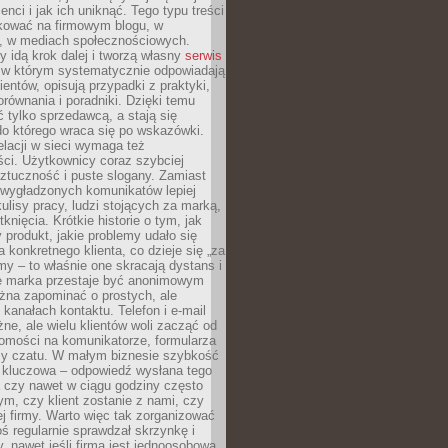
ienci i jak ich uniknąć. Tego typu treści
kować na firmowym blogu, w
e, w mediach społecznościowych.
my idą krok dalej i tworzą własny
serwis
w którym systematycznie odpowiadają
ientów, opisują przypadki z praktyki,
orównania i poradniki. Dzięki temu
ć tylko sprzedawcą, a stają się
do którego wraca się po wskazówki.
lacji w sieci wymaga też
ci. Użytkownicy coraz szybciej
ztuczność i puste slogany. Zamiast
 wygładzonych komunikatów lepiej
lisy pracy, ludzi stojących za marką,
knięcia. Krótkie historie o tym, jak
 produkt, jakie problemy udało się
a konkretnego klienta, co dzieje się „za
rmy – to właśnie one skracają dystans i
że marka przestaje być anonimowym
żna zapominać o prostych, ale
kanałach kontaktu. Telefon i e-mail
ne, ale wielu klientów woli zacząć od
domości na komunikatorze, formularza
czy czatu. W małym biznesie szybkość
a kluczowa – odpowiedź wysłana tego
 czy nawet w ciągu godziny często
ym, czy klient zostanie z nami, czy
j firmy. Warto więc tak zorganizować
oś regularnie sprawdzał skrzynkę i
, nawet jeśli firma jest jednoosobowa.