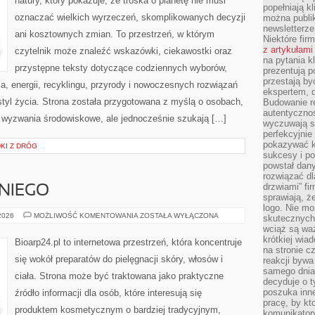
natury, który pokazuje, że troska o planetę nie musi
popełniają kl
oznaczać wielkich wyrzeczeń, skomplikowanych decyzji
można publi
newsletterz
ani kosztownych zmian. To przestrzeń, w którym
Niektóre fir
z artykułami
czytelnik może znaleźć wskazówki, ciekawostki oraz
na pytania kl
przystępne teksty dotyczące codziennych wyborów,
prezentują p
przestają by
, energii, recyklingu, przyrody i nowoczesnych rozwiązań
ekspertem, 
tyl życia. Strona została przygotowana z myślą o osobach,
Budowanie re
autentycznoś
 wyzwania środowiskowe, ale jednocześnie szukają […]
wyczuwają s
perfekcyjnie
pokazywać ku
DKI Z DRÓG
sukcesy i pot
powstał dany
rozwiązać dl
drzwiami” fi
NIEGO
sprawiają, 
logo. Nie mo
KOSMETYKI
 2026
MOŻLIWOŚĆ KOMENTOWANIA
ZOSTAŁA WYŁĄCZONA
skutecznych 
DLA
wciąż są waż
NIEGO
krótkiej wia
Bioarp24.pl to internetowa przestrzeń, która koncentruje
na stronie 
się wokół preparatów do pielęgnacji skóry, włosów i
reakcji byw
samego dnia
ciała. Strona może być traktowana jako praktyczne
decyduje o t
poszuka inne
źródło informacji dla osób, które interesują się
pracę, by kt
produktem kosmetycznym o bardziej tradycyjnym,
komunikatory