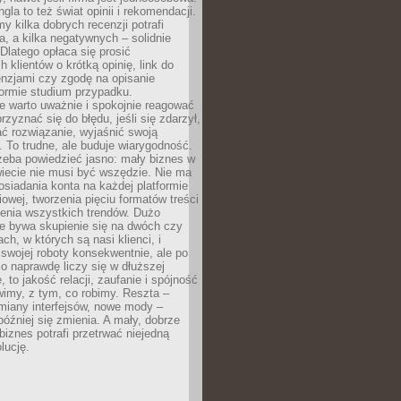
gla to też świat opinii i rekomendacji.
my kilka dobrych recenzji potrafi
a, a kilka negatywnych – solidnie
Dlatego opłaca się prosić
 klientów o krótką opinię, link do
cenzjami czy zgodę na opisanie
 formie studium przypadku.
e warto uważnie i spokojnie reagować
rzyznać się do błędu, jeśli się zdarzył,
ć rozwiązanie, wyjaśnić swoją
 To trudne, ale buduje wiarygodność.
zeba powiedzieć jasno: mały biznes w
iecie nie musi być wszędzie. Nie ma
siadania konta na każdej platformie
owej, tworzenia pięciu formatów treści
zenia wszystkich trendów. Dużo
ze bywa skupienie się na dwóch czy
ch, w których są nasi klienci, i
 swojej roboty konsekwentnie, ale po
co naprawdę liczy się w dłuższej
 to jakość relacji, zaufanie i spójność
imy, z tym, co robimy. Reszta –
miany interfejsów, nowe mody –
później się zmienia. A mały, dobrze
iznes potrafi przetrwać niejedną
lucję.