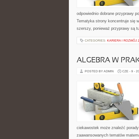
odpowiednio dobrane przyprawy pot
Tematyka strony koncentruje się wo
szerszy, ponieważ przyprawy są t
CATEGORIES:
KARIERA I ROZWÓJ
ALGEBRA W PRA
POSTED BY ADMIN
CZE - 9 - 2
ciekawostek może znaleźć porady 
zaawansowanych tematów matemat