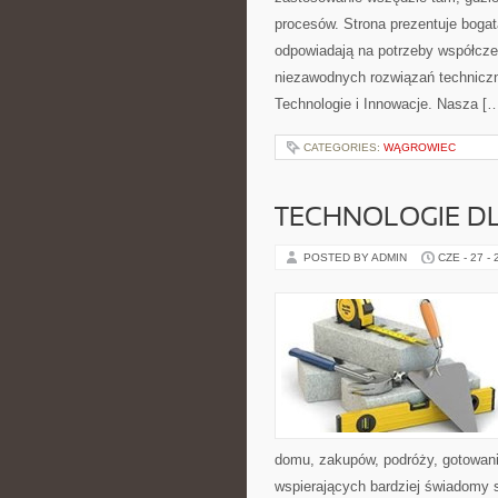
procesów. Strona prezentuje bogatą
odpowiadają na potrzeby współcze
niezawodnych rozwiązań technicz
Technologie i Innowacje. Nasza [
CATEGORIES:
WĄGROWIEC
TECHNOLOGIE D
POSTED BY ADMIN
CZE - 27 -
domu, zakupów, podróży, gotowania
wspierających bardziej świadomy s