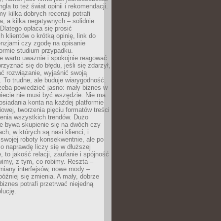
gla to też świat opinii i rekomendacji.
my kilka dobrych recenzji potrafi
a, a kilka negatywnych – solidnie
Dlatego opłaca się prosić
 klientów o krótką opinię, link do
cenzjami czy zgodę na opisanie
 formie studium przypadku.
e warto uważnie i spokojnie reagować
rzyznać się do błędu, jeśli się zdarzył,
ć rozwiązanie, wyjaśnić swoją
 To trudne, ale buduje wiarygodność.
zeba powiedzieć jasno: mały biznes w
iecie nie musi być wszędzie. Nie ma
siadania konta na każdej platformie
owej, tworzenia pięciu formatów treści
zenia wszystkich trendów. Dużo
ze bywa skupienie się na dwóch czy
ch, w których są nasi klienci, i
 swojej roboty konsekwentnie, ale po
co naprawdę liczy się w dłuższej
 to jakość relacji, zaufanie i spójność
imy, z tym, co robimy. Reszta –
miany interfejsów, nowe mody –
później się zmienia. A mały, dobrze
iznes potrafi przetrwać niejedną
lucję.