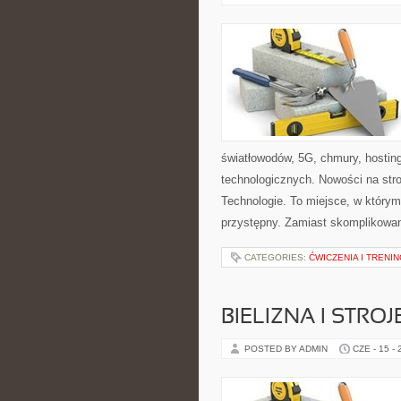
światłowodów, 5G, chmury, hostin
technologicznych. Nowości na stron
Technologie. To miejsce, w któr
przystępny. Zamiast skomplikowan
CATEGORIES:
ĆWICZENIA I TRENIN
BIELIZNA I STRO
POSTED BY ADMIN
CZE - 15 -