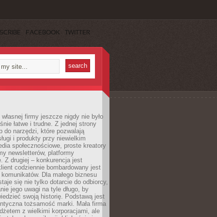
SCRIBE
FACEBOOK
TWITTER
własnej firmy jeszcze nigdy nie było
nie łatwe i trudne. Z jednej strony
 do narzędzi, które pozwalają
ugi i produkty przy niewielkim
dia społecznościowe, proste kreatory
my newsletterów, platformy
 Z drugiej – konkurencja jest
lient codziennie bombardowany jest
i komunikatów. Dla małego biznesu
aje się nie tylko dotarcie do odbiorcy,
anie jego uwagi na tyle długo, by
edzieć swoją historię. Podstawą jest
entyczna tożsamość marki. Mała firma
dżetem z wielkimi korporacjami, ale