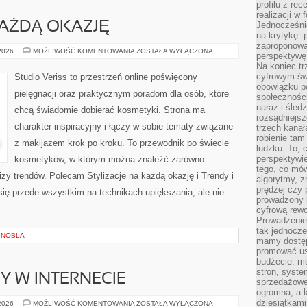
profilu z re
realizacji w
KAŻDĄ OKAZJĘ
Jednocześni
na krytykę: p
zaproponowa
STYLIZACJE
 2026
MOŻLIWOŚĆ KOMENTOWANIA
ZOSTAŁA WYŁĄCZONA
perspektywę.
NA
Na koniec tr
KAŻDĄ
OKAZJĘ
cyfrowym św
Studio Veriss to przestrzeń online poświęcony
obowiązku po
pielęgnacji oraz praktycznym poradom dla osób, które
społeczności
naraz i śled
chcą świadomie dobierać kosmetyki. Strona ma
rozsądniejs
charakter inspiracyjny i łączy w sobie tematy związane
trzech kanała
robienie tam
z makijażem krok po kroku. To przewodnik po świecie
ludzku. To, 
perspektywie,
kosmetyków, w którym można znaleźć zarówno
tego, co mów
izy trendów. Polecam Stylizacje na każdą okazję i Trendy i
algorytmy, z
prędzej czy 
ię przede wszystkim na technikach upiększania, ale nie
prowadzony b
cyfrową rewo
Prowadzenie 
tak jednocześ
 NOBLA
mamy dostęp
promować usł
budżecie: me
stron, syste
Y W INTERNECIE
sprzedażowe.
ogromna, a k
dziesiątkam
NOWINKI
 2026
MOŻLIWOŚĆ KOMENTOWANIA
ZOSTAŁA WYŁĄCZONA