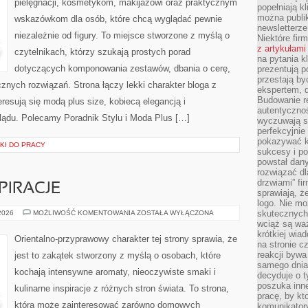
pielęgnacji, kosmetykom, makijażowi oraz praktycznym
popełniają kl
można publi
wskazówkom dla osób, które chcą wyglądać pewnie
newsletterz
niezależnie od figury. To miejsce stworzone z myślą o
Niektóre fir
z artykułami
czytelnikach, którzy szukają prostych porad
na pytania kl
dotyczących komponowania zestawów, dbania o cerę,
prezentują p
przestają by
ych rozwiązań. Strona łączy lekki charakter bloga z
ekspertem, 
Budowanie re
resują się modą plus size, kobiecą elegancją i
autentycznoś
ądu. Polecamy Poradnik Stylu i Moda Plus […]
wyczuwają s
perfekcyjnie
pokazywać ku
KI DO PRACY
sukcesy i pot
powstał dany
rozwiązać dl
drzwiami” fi
PIRACJE
sprawiają, 
logo. Nie mo
ZAPACHOWE
skutecznych 
 2026
MOŻLIWOŚĆ KOMENTOWANIA
ZOSTAŁA WYŁĄCZONA
INSPIRACJE
wciąż są waż
krótkiej wia
Orientalno-przyprawowy charakter tej strony sprawia, że
na stronie 
reakcji byw
jest to zakątek stworzony z myślą o osobach, które
samego dnia
kochają intensywne aromaty, nieoczywiste smaki i
decyduje o t
poszuka inne
kulinarne inspiracje z różnych stron świata. To strona,
pracę, by kt
która może zainteresować zarówno domowych
komunikatory