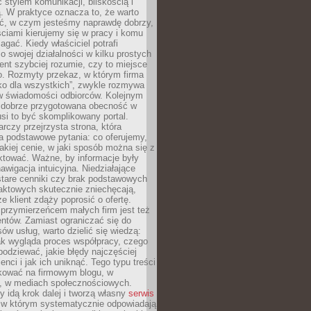
stylem komunikacji, bliskością i
ą. W praktyce oznacza to, że warto
ić, w czym jesteśmy naprawdę dobrzy,
ściami kierujemy się w pracy i komu
ać. Kiedy właściciel potrafi
o swojej działalności w kilku prostych
ient szybciej rozumie, czy to miejsce
go. Rozmyty przekaz, w którym firma
ko dla wszystkich”, zwykle rozmywa
 w świadomości odbiorców. Kolejnym
t dobrze przygotowana obecność w
usi to być skomplikowany portal.
rczy przejrzysta strona, która
a podstawowe pytania: co oferujemy,
jakiej cenie, w jaki sposób można się z
ktować. Ważne, by informacje były
nawigacja intuicyjna. Niedziałające
stare cenniki czy brak podstawowych
aktowych skutecznie zniechęcają,
e klient zdąży poprosić o ofertę.
rzymierzeńcem małych firm jest też
entów. Zamiast ograniczać się do
ów usług, warto dzielić się wiedzą:
ak wygląda proces współpracy, czego
odziewać, jakie błędy najczęściej
ienci i jak ich uniknąć. Tego typu treści
kować na firmowym blogu, w
e, w mediach społecznościowych.
my idą krok dalej i tworzą własny
serwis
w którym systematycznie odpowiadają