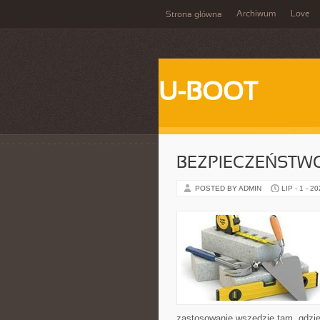
Archiwum
Love
Strona główna
U-BOOT
BEZPIECZEŃSTW
POSTED BY ADMIN
LIP - 1 - 2
zastosowanie wszędzie tam, gdzie