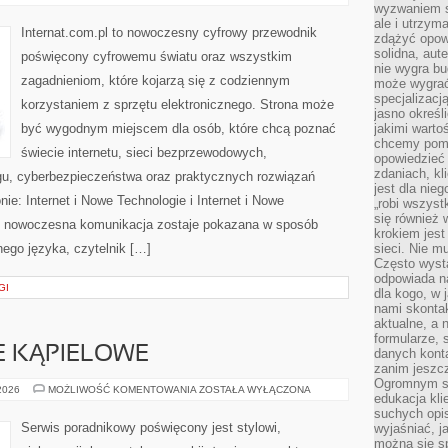
I
wyzwaniem st
TRENDY
ale i utrzym
W
Internat.com.pl to nowoczesny cyfrowy przewodnik
zdążyć opowi
INTERNECIE
solidna, aut
poświęcony cyfrowemu światu oraz wszystkim
nie wygra bu
zagadnieniom, które kojarzą się z codziennym
może wygrać 
specjalizacj
korzystaniem z sprzętu elektronicznego. Strona może
jasno określ
być wygodnym miejscem dla osób, które chcą poznać
jakimi warto
chcemy pomag
świecie internetu, sieci bezprzewodowych,
opowiedzieć 
zdaniach, kl
gu, cyberbezpieczeństwa oraz praktycznych rozwiązań
jest dla nie
ie: Internet i Nowe Technologie i Internet i Nowe
„robi wszyst
się również
ym nowoczesna komunikacja zostaje pokazana w sposób
krokiem jes
ego języka, czytelnik […]
sieci. Nie m
Często wysta
odpowiada n
GI
dla kogo, w 
nami skonta
aktualne, a 
formularze, 
JE KĄPIELOWE
danych kont
zanim jeszcz
Ogromnym sp
BIELIZNA
 2026
MOŻLIWOŚĆ KOMENTOWANIA
ZOSTAŁA WYŁĄCZONA
edukacja kli
I
STROJE
suchych opis
KĄPIELOWE
Serwis poradnikowy poświęcony jest stylowi,
wyjaśniać, j
można się sp