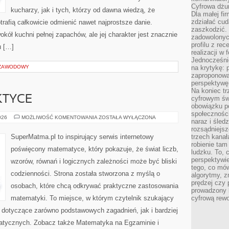
Cyfrowa dżun
kucharzy, jak i tych, którzy od dawna wiedzą, że
Dla małej fir
zdziałać cud
rafią całkowicie odmienić nawet najprostsze danie.
zaszkodzić. 
kół kuchni pełnej zapachów, ale jej charakter jest znacznie
zadowolonych
profilu z re
u […]
realizacji w
Jednocześni
 ZAWODOWY
na krytykę: p
zaproponowa
perspektywę.
Na koniec tr
KTYCE
cyfrowym św
obowiązku po
społeczności
ALGEBRA
026
MOŻLIWOŚĆ KOMENTOWANIA
ZOSTAŁA WYŁĄCZONA
naraz i śled
W
PRAKTYCE
rozsądniejs
SuperMatma.pl to inspirujący serwis internetowy
trzech kanała
robienie tam
poświęcony matematyce, który pokazuje, że świat liczb,
ludzku. To, 
perspektywie,
wzorów, równań i logicznych zależności może być bliski
tego, co mów
codzienności. Strona została stworzona z myślą o
algorytmy, z
prędzej czy 
osobach, które chcą odkrywać praktyczne zastosowania
prowadzony b
matematyki. To miejsce, w którym czytelnik szukający
cyfrową rewo
dotyczące zarówno podstawowych zagadnień, jak i bardziej
ycznych. Zobacz także Matematyka na Egzaminie i