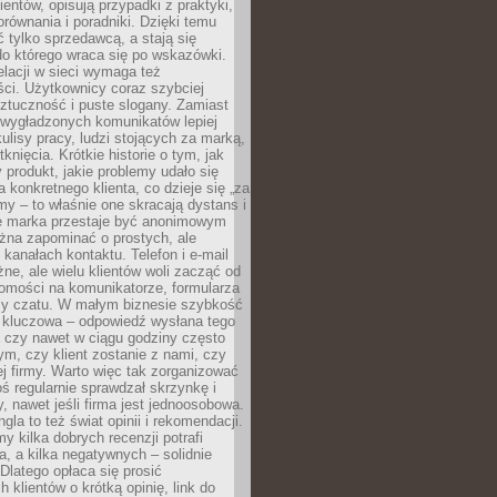
ientów, opisują przypadki z praktyki,
orównania i poradniki. Dzięki temu
ć tylko sprzedawcą, a stają się
do którego wraca się po wskazówki.
lacji w sieci wymaga też
ci. Użytkownicy coraz szybciej
ztuczność i puste slogany. Zamiast
 wygładzonych komunikatów lepiej
lisy pracy, ludzi stojących za marką,
knięcia. Krótkie historie o tym, jak
 produkt, jakie problemy udało się
a konkretnego klienta, co dzieje się „za
rmy – to właśnie one skracają dystans i
że marka przestaje być anonimowym
żna zapominać o prostych, ale
kanałach kontaktu. Telefon i e-mail
ne, ale wielu klientów woli zacząć od
domości na komunikatorze, formularza
czy czatu. W małym biznesie szybkość
a kluczowa – odpowiedź wysłana tego
 czy nawet w ciągu godziny często
ym, czy klient zostanie z nami, czy
j firmy. Warto więc tak zorganizować
oś regularnie sprawdzał skrzynkę i
, nawet jeśli firma jest jednoosobowa.
gla to też świat opinii i rekomendacji.
my kilka dobrych recenzji potrafi
a, a kilka negatywnych – solidnie
Dlatego opłaca się prosić
 klientów o krótką opinię, link do