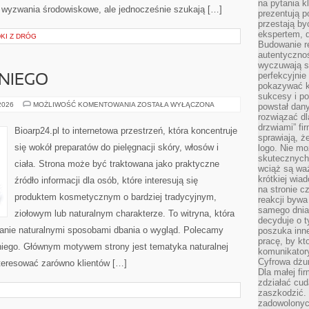
na pytania kl
 wyzwania środowiskowe, ale jednocześnie szukają […]
prezentują p
przestają by
ekspertem, 
DKI Z DRÓG
Budowanie re
autentycznoś
wyczuwają s
perfekcyjnie
NIEGO
pokazywać ku
sukcesy i pot
KOSMETYKI
 2026
MOŻLIWOŚĆ KOMENTOWANIA
ZOSTAŁA WYŁĄCZONA
powstał dany
DLA
rozwiązać dl
NIEGO
drzwiami” fi
Bioarp24.pl to internetowa przestrzeń, która koncentruje
sprawiają, 
się wokół preparatów do pielęgnacji skóry, włosów i
logo. Nie mo
skutecznych 
ciała. Strona może być traktowana jako praktyczne
wciąż są waż
krótkiej wia
źródło informacji dla osób, które interesują się
na stronie 
produktem kosmetycznym o bardziej tradycyjnym,
reakcji byw
samego dnia
ziołowym lub naturalnym charakterze. To witryna, która
decyduje o t
wanie naturalnymi sposobami dbania o wygląd. Polecamy
poszuka inne
pracę, by kt
 niego. Głównym motywem strony jest tematyka naturalnej
komunikatory
Cyfrowa dżun
nteresować zarówno klientów […]
Dla małej fir
zdziałać cud
zaszkodzić. 
zadowolonych