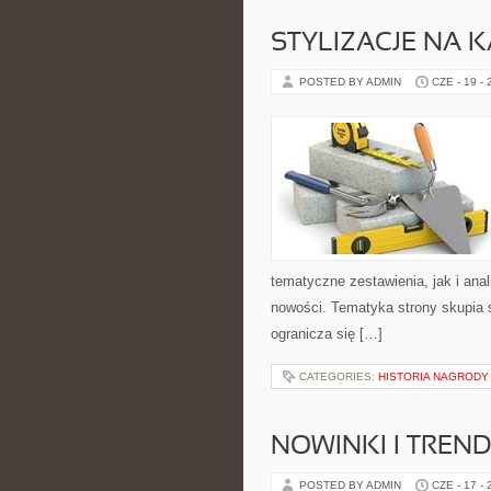
STYLIZACJE NA 
POSTED BY ADMIN
CZE - 19 -
tematyczne zestawienia, jak i anal
nowości. Tematyka strony skupia s
ogranicza się […]
CATEGORIES:
HISTORIA NAGRODY
NOWINKI I TREND
POSTED BY ADMIN
CZE - 17 -