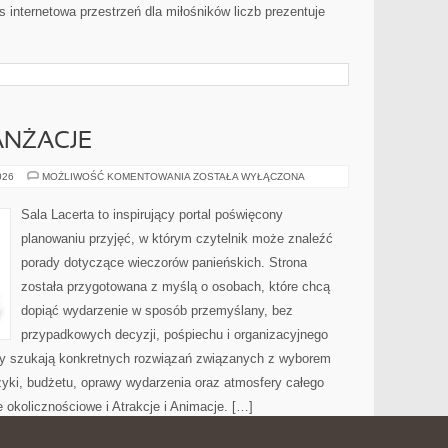
internetowa przestrzeń dla miłośników liczb prezentuje
ANŻACJE
DEKORACJE
026
MOŻLIWOŚĆ KOMENTOWANIA
ZOSTAŁA WYŁĄCZONA
I
ARANŻACJE
Sala Lacerta to inspirujący portal poświęcony
planowaniu przyjęć, w którym czytelnik może znaleźć
porady dotyczące wieczorów panieńskich. Strona
została przygotowana z myślą o osobach, które chcą
dopiąć wydarzenie w sposób przemyślany, bez
przypadkowych decyzji, pośpiechu i organizacyjnego
rzy szukają konkretnych rozwiązań związanych z wyborem
uzyki, budżetu, oprawy wydarzenia oraz atmosfery całego
 okolicznościowe i Atrakcje i Animacje. […]