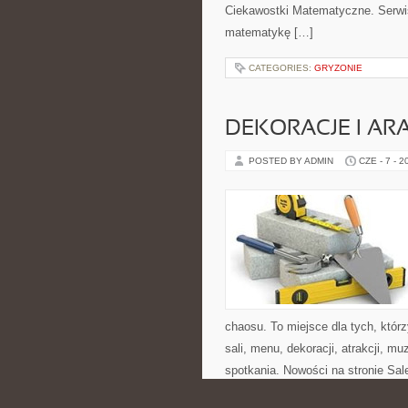
Ciekawostki Matematyczne. Serwis 
matematykę […]
CATEGORIES:
GRYZONIE
DEKORACJE I AR
POSTED BY ADMIN
CZE - 7 - 2
chaosu. To miejsce dla tych, któ
sali, menu, dekoracji, atrakcji, m
spotkania. Nowości na stronie Sale
CATEGORIES:
WĄGROWIEC