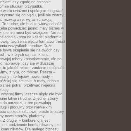
cenzjami czy zgodę na opisanie
 formie studium przypadku.
e warto uważnie i spokojnie reagować
rzyznać się do błędu, jeśli się zdarzył,
ć rozwiązanie, wyjaśnić swoją
 To trudne, ale buduje wiarygodność.
zeba powiedzieć jasno: mały biznes w
iecie nie musi być wszędzie. Nie ma
siadania konta na każdej platformie
owej, tworzenia pięciu formatów treści
zenia wszystkich trendów. Dużo
ze bywa skupienie się na dwóch czy
ch, w których są nasi klienci, i
 swojej roboty konsekwentnie, ale po
co naprawdę liczy się w dłuższej
 to jakość relacji, zaufanie i spójność
imy, z tym, co robimy. Reszta –
miany interfejsów, nowe mody –
później się zmienia. A mały, dobrze
iznes potrafi przetrwać niejedną
lucję.
własnej firmy jeszcze nigdy nie było
nie łatwe i trudne. Z jednej strony
 do narzędzi, które pozwalają
ugi i produkty przy niewielkim
dia społecznościowe, proste kreatory
my newsletterów, platformy
 Z drugiej – konkurencja jest
lient codziennie bombardowany jest
i komunikatów. Dla małego biznesu