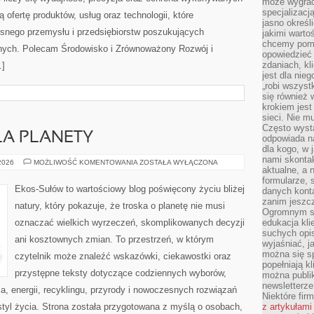
może wygrać 
specjalizacj
 ofertę produktów, usług oraz technologii, które
jasno określ
snego przemysłu i przedsiębiorstw poszukujących
jakimi warto
chcemy pomag
nych. Polecam Środowisko i Zrównoważony Rozwój i
opowiedzieć 
zdaniach, kl
…]
jest dla nie
„robi wszyst
się również
krokiem jes
sieci. Nie m
Często wysta
LA PLANETY
odpowiada n
dla kogo, w 
nami skonta
TECHNOLOGIE
 2026
MOŻLIWOŚĆ KOMENTOWANIA
ZOSTAŁA WYŁĄCZONA
aktualne, a 
DLA
PLANETY
formularze, 
Ekos-Sułów to wartościowy blog poświęcony życiu bliżej
danych kont
zanim jeszcz
natury, który pokazuje, że troska o planetę nie musi
Ogromnym sp
oznaczać wielkich wyrzeczeń, skomplikowanych decyzji
edukacja kli
suchych opis
ani kosztownych zmian. To przestrzeń, w którym
wyjaśniać, j
można się sp
czytelnik może znaleźć wskazówki, ciekawostki oraz
popełniają kl
przystępne teksty dotyczące codziennych wyborów,
można publi
newsletterz
, energii, recyklingu, przyrody i nowoczesnych rozwiązań
Niektóre fir
tyl życia. Strona została przygotowana z myślą o osobach,
z artykułami