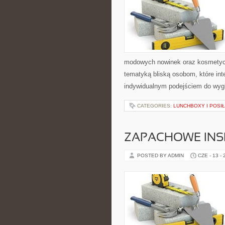
modowych nowinek oraz kosmetyczn
tematyką bliską osobom, które inte
indywidualnym podejściem do wygl
CATEGORIES:
LUNCHBOXY I POSIŁ
ZAPACHOWE INS
POSTED BY ADMIN
CZE - 13 -