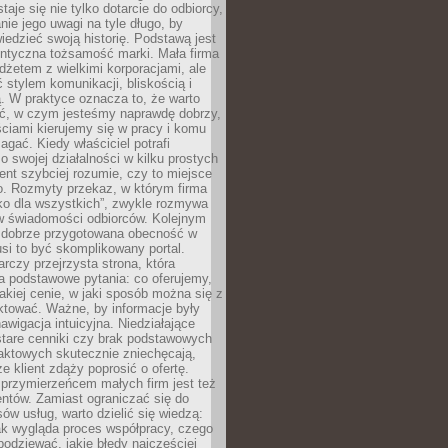
aje się nie tylko dotarcie do odbiorcy,
anie jego uwagi na tyle długo, by
edzieć swoją historię. Podstawą jest
entyczna tożsamość marki. Mała firma
dżetem z wielkimi korporacjami, ale
stylem komunikacji, bliskością i
ą. W praktyce oznacza to, że warto
ić, w czym jesteśmy naprawdę dobrzy,
ściami kierujemy się w pracy i komu
ać. Kiedy właściciel potrafi
o swojej działalności w kilku prostych
ient szybciej rozumie, czy to miejsce
go. Rozmyty przekaz, w którym firma
ko dla wszystkich”, zwykle rozmywa
 w świadomości odbiorców. Kolejnym
t dobrze przygotowana obecność w
usi to być skomplikowany portal.
rczy przejrzysta strona, która
a podstawowe pytania: co oferujemy,
jakiej cenie, w jaki sposób można się z
ktować. Ważne, by informacje były
nawigacja intuicyjna. Niedziałające
stare cenniki czy brak podstawowych
aktowych skutecznie zniechęcają,
e klient zdąży poprosić o ofertę.
rzymierzeńcem małych firm jest też
entów. Zamiast ograniczać się do
ów usług, warto dzielić się wiedzą:
ak wygląda proces współpracy, czego
odziewać, jakie błędy najczęściej