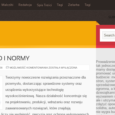
Malcziki
Redakcja
Tagi
Zielarka
Tagi
Spis Treści
SUB
O I NORMY
Prowadzenie 
tak jednocześ
BEZPIECZEŃSTWO
026
MOŻLIWOŚĆ KOMENTOWANIA
ZOSTAŁA WYŁĄCZONA
mamy dostęp
I
promować usł
NORMY
budżecie: me
Tworzymy nowoczesne rozwiązania przeznaczone dla
stron, syste
przemysłu, dostarczając sprawdzone systemy oraz
sprzedażowe.
ogromna, a k
urządzenia wykorzystujące technologię
dziesiątkam
wysokociśnieniową. Nasza działalność koncentruje się
wyzwaniem st
ale i utrzym
na projektowaniu, produkcji, wdrażaniu oraz rozwoju
zdążyć opowi
solidna, aut
zaawansowanych rozwiązań, które znajdują
nie wygra bu
 liczy się wydajność, precyzja oraz ochrona wykonywanych