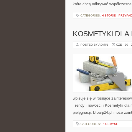
które chcą odkrywać współczesne
CATEGORIES:
HISTORIE I PRZYPA
KOSMETYKI DLA 
POSTED BY ADMIN
CZE - 20 -
wpisuje się w rosnące zaintereso
Trendy i nowości i Kosmetyki dla
pielęgnacji. Bioarp24.pl może zai
CATEGORIES:
PRZEMYSŁ