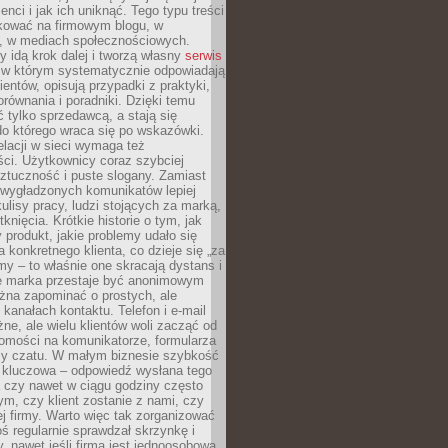
ienci i jak ich uniknąć. Tego typu treści
kować na firmowym blogu, w
e, w mediach społecznościowych.
my idą krok dalej i tworzą własny
serwis
w którym systematycznie odpowiadają
ientów, opisują przypadki z praktyki,
orównania i poradniki. Dzięki temu
ć tylko sprzedawcą, a stają się
do którego wraca się po wskazówki.
lacji w sieci wymaga też
ci. Użytkownicy coraz szybciej
ztuczność i puste slogany. Zamiast
 wygładzonych komunikatów lepiej
lisy pracy, ludzi stojących za marką,
knięcia. Krótkie historie o tym, jak
 produkt, jakie problemy udało się
a konkretnego klienta, co dzieje się „za
rmy – to właśnie one skracają dystans i
że marka przestaje być anonimowym
żna zapominać o prostych, ale
kanałach kontaktu. Telefon i e-mail
ne, ale wielu klientów woli zacząć od
domości na komunikatorze, formularza
czy czatu. W małym biznesie szybkość
a kluczowa – odpowiedź wysłana tego
 czy nawet w ciągu godziny często
ym, czy klient zostanie z nami, czy
j firmy. Warto więc tak zorganizować
oś regularnie sprawdzał skrzynkę i
, nawet jeśli firma jest jednoosobowa.