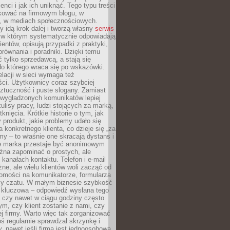
ienci i jak ich uniknąć. Tego typu treści
kować na firmowym blogu, w
e, w mediach społecznościowych.
my idą krok dalej i tworzą własny
serwis
w którym systematycznie odpowiadają
ientów, opisują przypadki z praktyki,
orównania i poradniki. Dzięki temu
ć tylko sprzedawcą, a stają się
do którego wraca się po wskazówki.
lacji w sieci wymaga też
ci. Użytkownicy coraz szybciej
ztuczność i puste slogany. Zamiast
 wygładzonych komunikatów lepiej
lisy pracy, ludzi stojących za marką,
knięcia. Krótkie historie o tym, jak
 produkt, jakie problemy udało się
a konkretnego klienta, co dzieje się „za
rmy – to właśnie one skracają dystans i
że marka przestaje być anonimowym
żna zapominać o prostych, ale
kanałach kontaktu. Telefon i e-mail
ne, ale wielu klientów woli zacząć od
domości na komunikatorze, formularza
czy czatu. W małym biznesie szybkość
a kluczowa – odpowiedź wysłana tego
 czy nawet w ciągu godziny często
ym, czy klient zostanie z nami, czy
j firmy. Warto więc tak zorganizować
oś regularnie sprawdzał skrzynkę i
, nawet jeśli firma jest jednoosobowa.