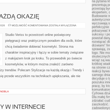
na pytania kl
prezentują p
przestają by
ekspertem, 
Budowanie re
KAŻDĄ OKAZJĘ
autentycznoś
wyczuwają s
STYLIZACJE
 2026
MOŻLIWOŚĆ KOMENTOWANIA
ZOSTAŁA WYŁĄCZONA
perfekcyjnie
NA
pokazywać ku
KAŻDĄ
OKAZJĘ
sukcesy i pot
Studio Veriss to przestrzeń online poświęcony
powstał dany
pielęgnacji oraz praktycznym poradom dla osób, które
rozwiązać dl
drzwiami” fi
chcą świadomie dobierać kosmetyki. Strona ma
sprawiają, 
charakter inspiracyjny i łączy w sobie tematy związane
logo. Nie mo
skutecznych 
z makijażem krok po kroku. To przewodnik po świecie
wciąż są waż
krótkiej wia
kosmetyków, w którym można znaleźć zarówno
na stronie 
izy trendów. Polecam Stylizacje na każdą okazję i Trendy i
reakcji byw
samego dnia
ię przede wszystkim na technikach upiększania, ale nie
decyduje o t
poszuka inne
pracę, by kt
komunikatory
 NOBLA
Cyfrowa dżun
Dla małej fir
zdziałać cud
zaszkodzić. 
Y W INTERNECIE
zadowolonych