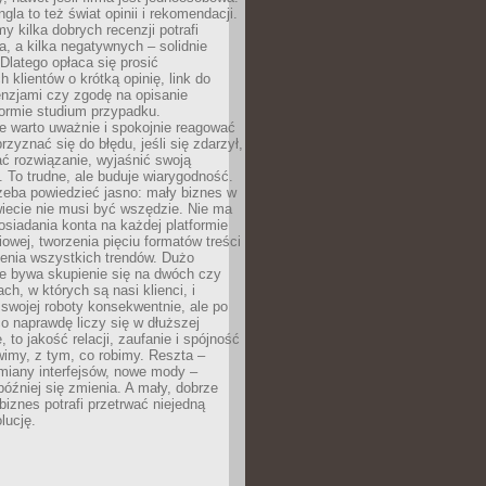
gla to też świat opinii i rekomendacji.
my kilka dobrych recenzji potrafi
a, a kilka negatywnych – solidnie
Dlatego opłaca się prosić
 klientów o krótką opinię, link do
cenzjami czy zgodę na opisanie
 formie studium przypadku.
e warto uważnie i spokojnie reagować
rzyznać się do błędu, jeśli się zdarzył,
ć rozwiązanie, wyjaśnić swoją
 To trudne, ale buduje wiarygodność.
zeba powiedzieć jasno: mały biznes w
iecie nie musi być wszędzie. Nie ma
siadania konta na każdej platformie
owej, tworzenia pięciu formatów treści
zenia wszystkich trendów. Dużo
ze bywa skupienie się na dwóch czy
ch, w których są nasi klienci, i
 swojej roboty konsekwentnie, ale po
co naprawdę liczy się w dłuższej
 to jakość relacji, zaufanie i spójność
imy, z tym, co robimy. Reszta –
miany interfejsów, nowe mody –
później się zmienia. A mały, dobrze
iznes potrafi przetrwać niejedną
lucję.