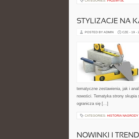
CATEGORIES:
PRZEMYSŁ
STYLIZACJE NA 
POSTED BY ADMIN
CZE - 19 -
tematyczne zestawienia, jak i anal
nowości. Tematyka strony skupia s
ogranicza się […]
CATEGORIES:
HISTORIA NAGRODY
NOWINKI I TREND