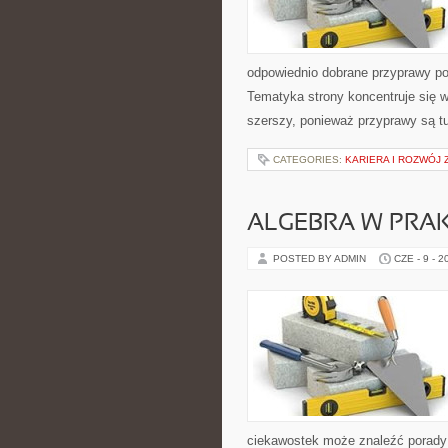
odpowiednio dobrane przyprawy pot
Tematyka strony koncentruje się wo
szerszy, ponieważ przyprawy są t
CATEGORIES:
KARIERA I ROZWÓJ
ALGEBRA W PRA
POSTED BY ADMIN
CZE - 9 - 2
ciekawostek może znaleźć porady 