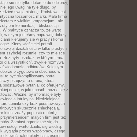
aje się nie tylko dotarcie do odbiorcy,
anie jego uwagi na tyle długo, by
edzieć swoją historię. Podstawą jest
entyczna tożsamość marki. Mała firma
dżetem z wielkimi korporacjami, ale
stylem komunikacji, bliskością i
ą. W praktyce oznacza to, że warto
ić, w czym jesteśmy naprawdę dobrzy,
ściami kierujemy się w pracy i komu
ać. Kiedy właściciel potrafi
o swojej działalności w kilku prostych
ient szybciej rozumie, czy to miejsce
go. Rozmyty przekaz, w którym firma
ko dla wszystkich”, zwykle rozmywa
 w świadomości odbiorców. Kolejnym
t dobrze przygotowana obecność w
usi to być skomplikowany portal.
rczy przejrzysta strona, która
a podstawowe pytania: co oferujemy,
jakiej cenie, w jaki sposób można się z
ktować. Ważne, by informacje były
nawigacja intuicyjna. Niedziałające
stare cenniki czy brak podstawowych
aktowych skutecznie zniechęcają,
e klient zdąży poprosić o ofertę.
rzymierzeńcem małych firm jest też
entów. Zamiast ograniczać się do
ów usług, warto dzielić się wiedzą:
ak wygląda proces współpracy, czego
odziewać, jakie błędy najczęściej