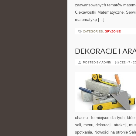
zaawansowanych tematów matemat
Ciekawostki Matematyczne. Serwis 
matematykę […]
CATEGORIES:
GRYZONIE
DEKORACJE I AR
POSTED BY ADMIN
CZE - 7 - 2
chaosu. To miejsce dla tych, któ
sali, menu, dekoracji, atrakcji, m
spotkania. Nowości na stronie Sale