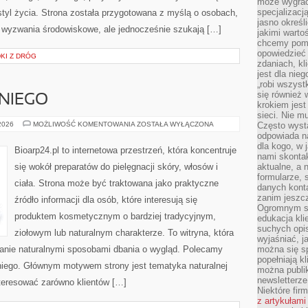
może wygrać 
specjalizacj
tyl życia. Strona została przygotowana z myślą o osobach,
jasno określ
 wyzwania środowiskowe, ale jednocześnie szukają […]
jakimi warto
chcemy pomag
opowiedzieć 
DKI Z DRÓG
zdaniach, kl
jest dla nie
„robi wszyst
się również
NIEGO
krokiem jes
sieci. Nie m
KOSMETYKI
 2026
MOŻLIWOŚĆ KOMENTOWANIA
ZOSTAŁA WYŁĄCZONA
Często wysta
DLA
odpowiada n
NIEGO
dla kogo, w 
Bioarp24.pl to internetowa przestrzeń, która koncentruje
nami skonta
się wokół preparatów do pielęgnacji skóry, włosów i
aktualne, a 
formularze, 
ciała. Strona może być traktowana jako praktyczne
danych kont
zanim jeszcz
źródło informacji dla osób, które interesują się
Ogromnym sp
produktem kosmetycznym o bardziej tradycyjnym,
edukacja kli
suchych opis
ziołowym lub naturalnym charakterze. To witryna, która
wyjaśniać, j
wanie naturalnymi sposobami dbania o wygląd. Polecamy
można się sp
popełniają kl
 niego. Głównym motywem strony jest tematyka naturalnej
można publi
newsletterz
nteresować zarówno klientów […]
Niektóre fir
z artykułami