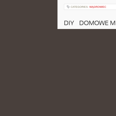
CATEGORIES:
WĄGROWIEC
DIY – DOMOWE M
POSTED BY ADMIN
CZE - 6 - 2
się główną inspiracją. Serwis po
ciekawych sposobów, zarówno w kuc
CATEGORIES:
PARTIE POLITYCZNE