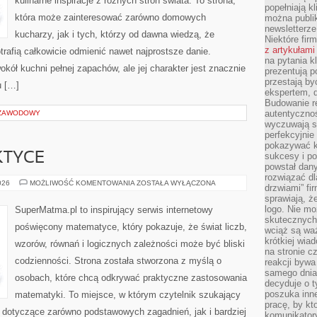
kulinarne inspiracje z różnych stron świata. To strona,
popełniają kl
która może zainteresować zarówno domowych
można publi
newsletterz
kucharzy, jak i tych, którzy od dawna wiedzą, że
Niektóre fir
z artykułami
rafią całkowicie odmienić nawet najprostsze danie.
na pytania kl
kół kuchni pełnej zapachów, ale jej charakter jest znacznie
prezentują p
przestają by
u […]
ekspertem, 
Budowanie re
autentycznoś
 ZAWODOWY
wyczuwają s
perfekcyjnie
pokazywać ku
KTYCE
sukcesy i pot
powstał dany
rozwiązać dl
ALGEBRA
026
MOŻLIWOŚĆ KOMENTOWANIA
ZOSTAŁA WYŁĄCZONA
drzwiami” fi
W
sprawiają, 
PRAKTYCE
logo. Nie mo
SuperMatma.pl to inspirujący serwis internetowy
skutecznych 
poświęcony matematyce, który pokazuje, że świat liczb,
wciąż są waż
krótkiej wia
wzorów, równań i logicznych zależności może być bliski
na stronie 
codzienności. Strona została stworzona z myślą o
reakcji byw
samego dnia
osobach, które chcą odkrywać praktyczne zastosowania
decyduje o t
poszuka inne
matematyki. To miejsce, w którym czytelnik szukający
pracę, by kt
dotyczące zarówno podstawowych zagadnień, jak i bardziej
komunikatory