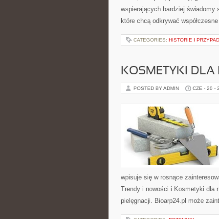
wspierających bardziej świadomy s
które chcą odkrywać współczesne
CATEGORIES:
HISTORIE I PRZYPA
KOSMETYKI DLA 
POSTED BY ADMIN
CZE - 20 -
wpisuje się w rosnące zaintereso
Trendy i nowości i Kosmetyki dla
pielęgnacji. Bioarp24.pl może zai