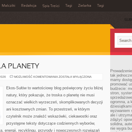
Malcziki
Redakcja
Tagi
Zielarka
Tagi
Spis Treści
SUB
LA PLANETY
Prowadzenie 
tak jednocześ
TECHNOLOGIE
 2026
MOŻLIWOŚĆ KOMENTOWANIA
ZOSTAŁA WYŁĄCZONA
mamy dostęp
DLA
PLANETY
promować usł
Ekos-Sułów to wartościowy blog poświęcony życiu bliżej
budżecie: me
stron, syste
natury, który pokazuje, że troska o planetę nie musi
sprzedażowe.
ogromna, a k
oznaczać wielkich wyrzeczeń, skomplikowanych decyzji
dziesiątkam
ani kosztownych zmian. To przestrzeń, w którym
wyzwaniem st
ale i utrzym
czytelnik może znaleźć wskazówki, ciekawostki oraz
zdążyć opowi
przystępne teksty dotyczące codziennych wyborów,
solidna, aut
nie wygra bu
, energii, recyklingu, przyrody i nowoczesnych rozwiązań