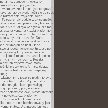
cenzjami czy zgodę na opisanie
 formie studium przypadku.
e warto uważnie i spokojnie reagować
rzyznać się do błędu, jeśli się zdarzył,
ć rozwiązanie, wyjaśnić swoją
 To trudne, ale buduje wiarygodność.
zeba powiedzieć jasno: mały biznes w
iecie nie musi być wszędzie. Nie ma
siadania konta na każdej platformie
owej, tworzenia pięciu formatów treści
zenia wszystkich trendów. Dużo
ze bywa skupienie się na dwóch czy
ch, w których są nasi klienci, i
 swojej roboty konsekwentnie, ale po
co naprawdę liczy się w dłuższej
 to jakość relacji, zaufanie i spójność
imy, z tym, co robimy. Reszta –
miany interfejsów, nowe mody –
później się zmienia. A mały, dobrze
iznes potrafi przetrwać niejedną
lucję.
własnej firmy jeszcze nigdy nie było
nie łatwe i trudne. Z jednej strony
 do narzędzi, które pozwalają
ugi i produkty przy niewielkim
dia społecznościowe, proste kreatory
my newsletterów, platformy
 Z drugiej – konkurencja jest
lient codziennie bombardowany jest
i komunikatów. Dla małego biznesu