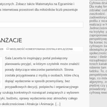
Cyfrowa dżun
ycznych. Zobacz także Matematyka na Egzaminie i
Dla małej fir
internetowa przestrzeń dla miłośników liczb prezentuje
zdziałać cud
zaszkodzić. 
zadowolonych
profilu z re
realizacji w
Jednocześni
na krytykę: p
zaproponowa
perspektywę.
ANŻACJE
Na koniec tr
cyfrowym św
DEKORACJE
026
MOŻLIWOŚĆ KOMENTOWANIA
ZOSTAŁA WYŁĄCZONA
obowiązku po
I
społeczności
ARANŻACJE
naraz i śled
Sala Lacerta to inspirujący portal poświęcony
rozsądniejs
planowaniu przyjęć, w którym czytelnik może znaleźć
trzech kanała
robienie tam
porady dotyczące wieczorów panieńskich. Strona
ludzku. To, 
perspektywie,
została przygotowana z myślą o osobach, które chcą
tego, co mów
dopiąć wydarzenie w sposób przemyślany, bez
algorytmy, z
prędzej czy 
przypadkowych decyzji, pośpiechu i organizacyjnego
prowadzony b
rzy szukają konkretnych rozwiązań związanych z wyborem
cyfrową rewo
uzyki, budżetu, oprawy wydarzenia oraz atmosfery całego
 okolicznościowe i Atrakcje i Animacje. […]