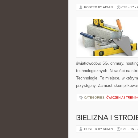
POSTED BY ADMIN
CZE - 17 -
światłowodów, 5G, chmury, hostin
technologicznych. Nowości na stron
Technologie. To miejsce, w któr
przystępny. Zamiast skomplikowan
CATEGORIES:
ĆWICZENIA I TRENIN
BIELIZNA I STRO
POSTED BY ADMIN
CZE - 15 -