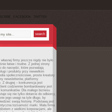
SCRIBE
FACEBOOK
TWITTER
własnej firmy jeszcze nigdy nie było
nie łatwe i trudne. Z jednej strony
 do narzędzi, które pozwalają
ugi i produkty przy niewielkim
dia społecznościowe, proste kreatory
my newsletterów, platformy
 Z drugiej – konkurencja jest
lient codziennie bombardowany jest
i komunikatów. Dla małego biznesu
aje się nie tylko dotarcie do odbiorcy,
anie jego uwagi na tyle długo, by
edzieć swoją historię. Podstawą jest
entyczna tożsamość marki. Mała firma
dżetem z wielkimi korporacjami, ale