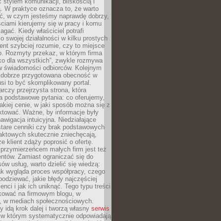
stylem komunikacji, bliskością i
ą. W praktyce oznacza to, że warto
ić, w czym jesteśmy naprawdę dobrzy,
ściami kierujemy się w pracy i komu
ać. Kiedy właściciel potrafi
o swojej działalności w kilku prostych
ient szybciej rozumie, czy to miejsce
go. Rozmyty przekaz, w którym firma
ko dla wszystkich”, zwykle rozmywa
 w świadomości odbiorców. Kolejnym
t dobrze przygotowana obecność w
usi to być skomplikowany portal.
rczy przejrzysta strona, która
a podstawowe pytania: co oferujemy,
jakiej cenie, w jaki sposób można się z
ktować. Ważne, by informacje były
nawigacja intuicyjna. Niedziałające
stare cenniki czy brak podstawowych
aktowych skutecznie zniechęcają,
e klient zdąży poprosić o ofertę.
rzymierzeńcem małych firm jest też
entów. Zamiast ograniczać się do
ów usług, warto dzielić się wiedzą:
ak wygląda proces współpracy, czego
odziewać, jakie błędy najczęściej
ienci i jak ich uniknąć. Tego typu treści
kować na firmowym blogu, w
e, w mediach społecznościowych.
my idą krok dalej i tworzą własny
serwis
w którym systematycznie odpowiadają