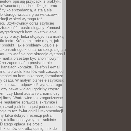
ientów, opisują przypadki z praktyki,
orównania i poradniki. Dzięki temu
ć tylko sprzedawcą, a stają się
do którego wraca się po wskazówki.
lacji w sieci wymaga też
ci. Użytkownicy coraz szybciej
ztuczność i puste slogany. Zamiast
 wygładzonych komunikatów lepiej
lisy pracy, ludzi stojących za marką,
knięcia. Krótkie historie o tym, jak
 produkt, jakie problemy udało się
a konkretnego klienta, co dzieje się „za
rmy – to właśnie one skracają dystans i
że marka przestaje być anonimowym
żna zapominać o prostych, ale
kanałach kontaktu. Telefon i e-mail
ne, ale wielu klientów woli zacząć od
domości na komunikatorze, formularza
czy czatu. W małym biznesie szybkość
a kluczowa – odpowiedź wysłana tego
 czy nawet w ciągu godziny często
ym, czy klient zostanie z nami, czy
j firmy. Warto więc tak zorganizować
oś regularnie sprawdzał skrzynkę i
, nawet jeśli firma jest jednoosobowa.
gla to też świat opinii i rekomendacji.
my kilka dobrych recenzji potrafi
a, a kilka negatywnych – solidnie
Dlatego opłaca się prosić
 klientów o krótką opinię, link do