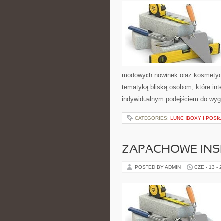
modowych nowinek oraz kosmetyczn
tematyką bliską osobom, które inte
indywidualnym podejściem do wygl
CATEGORIES:
LUNCHBOXY I POSIŁ
ZAPACHOWE INS
POSTED BY ADMIN
CZE - 13 -