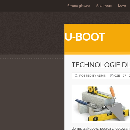
Archiwum
Love
Strona główna
U-BOOT
TECHNOLOGIE D
POSTED BY ADMIN
CZE - 27 -
domu, zakupów, podróży, gotowania