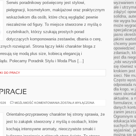
KĄPIELOWE
Serwis poradnikowy poświęcony jest stylowi,
wyzwaniem st
ale i utrzym
pielęgnacji, kosmetykom, makijażowi oraz praktycznym
zdążyć opowi
solidna, aut
wskazówkom dla osób, które chcą wyglądać pewnie
nie wygra bu
niezależnie od figury. To miejsce stworzone z myślą o
może wygrać 
specjalizacj
czytelnikach, którzy szukają prostych porad
jasno określ
dotyczących komponowania zestawów, dbania o cerę,
jakimi warto
chcemy pomag
ych rozwiązań. Strona łączy lekki charakter bloga z
opowiedzieć 
zdaniach, kl
resują się modą plus size, kobiecą elegancją i
jest dla nie
ądu. Polecamy Poradnik Stylu i Moda Plus […]
„robi wszyst
się również
krokiem jes
KI DO PRACY
sieci. Nie m
Często wysta
odpowiada n
dla kogo, w 
PIRACJE
nami skonta
aktualne, a 
formularze, 
ZAPACHOWE
 2026
MOŻLIWOŚĆ KOMENTOWANIA
ZOSTAŁA WYŁĄCZONA
INSPIRACJE
danych kont
zanim jeszcz
Orientalno-przyprawowy charakter tej strony sprawia, że
Ogromnym sp
edukacja kli
jest to zakątek stworzony z myślą o osobach, które
suchych opis
kochają intensywne aromaty, nieoczywiste smaki i
wyjaśniać, j
można się sp