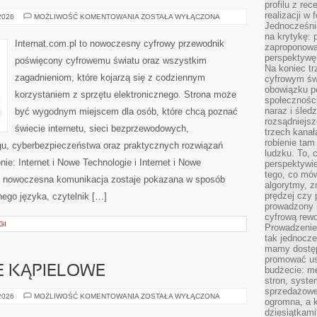
profilu z re
realizacji w
NOWINKI
 2026
MOŻLIWOŚĆ KOMENTOWANIA
ZOSTAŁA WYŁĄCZONA
I
Jednocześni
TRENDY
na krytykę: p
W
Internat.com.pl to nowoczesny cyfrowy przewodnik
zaproponowa
INTERNECIE
perspektywę.
poświęcony cyfrowemu światu oraz wszystkim
Na koniec tr
zagadnieniom, które kojarzą się z codziennym
cyfrowym św
obowiązku po
korzystaniem z sprzętu elektronicznego. Strona może
społeczności
naraz i śled
być wygodnym miejscem dla osób, które chcą poznać
rozsądniejs
świecie internetu, sieci bezprzewodowych,
trzech kanała
robienie tam
gu, cyberbezpieczeństwa oraz praktycznych rozwiązań
ludzku. To, 
ie: Internet i Nowe Technologie i Internet i Nowe
perspektywie,
tego, co mów
ym nowoczesna komunikacja zostaje pokazana w sposób
algorytmy, z
prędzej czy 
ego języka, czytelnik […]
prowadzony b
cyfrową rewo
GI
Prowadzenie 
tak jednocześ
mamy dostęp
promować usł
JE KĄPIELOWE
budżecie: me
stron, syste
sprzedażowe.
BIELIZNA
 2026
MOŻLIWOŚĆ KOMENTOWANIA
ZOSTAŁA WYŁĄCZONA
ogromna, a k
I
STROJE
dziesiątkam