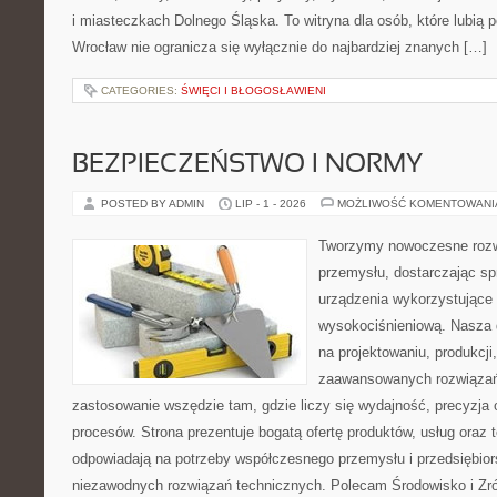
i miasteczkach Dolnego Śląska. To witryna dla osób, które lubi
Wrocław nie ogranicza się wyłącznie do najbardziej znanych […]
CATEGORIES:
ŚWIĘCI I BŁOGOSŁAWIENI
BEZPIECZEŃSTWO I NORMY
POSTED BY ADMIN
LIP - 1 - 2026
MOŻLIWOŚĆ KOMENTOWAN
Tworzymy nowoczesne rozw
przemysłu, dostarczając s
urządzenia wykorzystujące 
wysokociśnieniową. Nasza d
na projektowaniu, produkcji
zaawansowanych rozwiązań,
zastosowanie wszędzie tam, gdzie liczy się wydajność, precyzj
procesów. Strona prezentuje bogatą ofertę produktów, usług oraz t
odpowiadają na potrzeby współczesnego przemysłu i przedsiębio
niezawodnych rozwiązań technicznych. Polecam Środowisko i Z