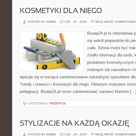
KOSMETYKI DLA NIEGO
POSTED BY ADMIN
CZE - 20 - 2026
MOŻLIWOŚĆ KOMENTOWA
Bioarp24.pl to internetowa 
się wokół preparatów do pie
ciała. Strona może być tra
źródło informacji dla osób, k
produktem kosmetycznym o 
ziołowym lub naturalnym cha
wpisuje się w rosnące zainteresowanie naturalnymi sposobami db
Trendy i nowości i Kosmetyki dla niego. Głównym motywem strony
pielęgnacji. Bioarp24.pl może zainteresować zarówno klientów […
CATEGORIES:
PRZEMYSŁ
STYLIZACJE NA KAŻDĄ OKAZJĘ
POSTED BY ADMIN
CZE - 19 - 2026
MOŻLIWOŚĆ KOMENTOWA