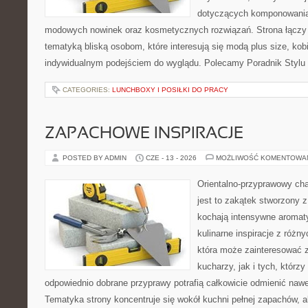
dotyczących komponowania 
modowych nowinek oraz kosmetycznych rozwiązań. Strona łączy l
tematyką bliską osobom, które interesują się modą plus size, kobi
indywidualnym podejściem do wyglądu. Polecamy Poradnik Stylu 
CATEGORIES:
LUNCHBOXY I POSIŁKI DO PRACY
ZAPACHOWE INSPIRACJE
POSTED BY ADMIN
CZE - 13 - 2026
MOŻLIWOŚĆ KOMENTOWA
Orientalno-przyprawowy char
jest to zakątek stworzony 
kochają intensywne aromaty
kulinarne inspiracje z różny
która może zainteresować
kucharzy, jak i tych, którz
odpowiednio dobrane przyprawy potrafią całkowicie odmienić nawe
Tematyka strony koncentruje się wokół kuchni pełnej zapachów, al