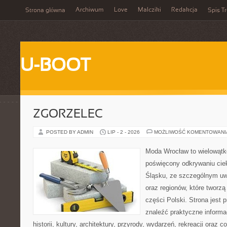
Archiwum
Love
Malcziki
Redakcja
Strona główna
Spis Tr
U-BOOT
ZGORZELEC
POSTED BY ADMIN
LIP - 2 - 2026
MOŻLIWOŚĆ KOMENTOWAN
Moda Wrocław to wielowątk
poświęcony odkrywaniu ci
Śląsku, ze szczególnym uw
oraz regionów, które tworz
części Polski. Strona jest
znaleźć praktyczne informa
historii, kultury, architektury, przyrody, wydarzeń, rekreacji oraz