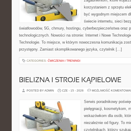
zagadnieniom, które kojarz
korzystaniem z sprzętu ele
być wygodnym miejscem dla
świecie internetu, sieci b
światłowodów, 5G, chmury, hostingu, cyberbezpieczeństwa oraz 
technologicznych. Nowości na stronie: Internet i Nowe Technologie
Technologie. To miejsce, w którym nowoczesna komunikacja zos
przystępny. Zamiast skomplikowanego języka, czytelnik […]
CATEGORIES:
ĆWICZENIA I TRENINGI
BIELIZNA I STROJE KĄPIELOWE
POSTED BY ADMIN
CZE - 15 - 2026
MOŻLIWOŚĆ KOMENTOWA
Serwis poradnikowy poświęc
pielęgnacji, kosmetykom, 
wskazówkom dla osób, któr
niezależnie od figury. To m
czytelnikach, którzy szukaj