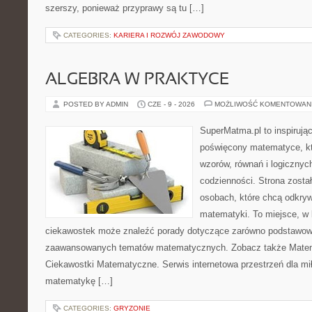
szerszy, ponieważ przyprawy są tu […]
CATEGORIES:
KARIERA I ROZWÓJ ZAWODOWY
ALGEBRA W PRAKTYCE
POSTED BY ADMIN
CZE - 9 - 2026
MOŻLIWOŚĆ KOMENTOWAN
SuperMatma.pl to inspirując
poświęcony matematyce, któ
wzorów, równań i logicznyc
codzienności. Strona zosta
osobach, które chcą odkry
matematyki. To miejsce, w 
ciekawostek może znaleźć porady dotyczące zarówno podstawowyc
zaawansowanych tematów matematycznych. Zobacz także Matem
Ciekawostki Matematyczne. Serwis internetowa przestrzeń dla mił
matematykę […]
CATEGORIES:
GRYZONIE