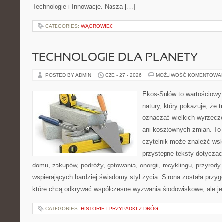
Technologie i Innowacje. Nasza […]
CATEGORIES:
WĄGROWIEC
TECHNOLOGIE DLA PLANETY
POSTED BY ADMIN
CZE - 27 - 2026
MOŻLIWOŚĆ KOMENTOWA
Ekos-Sułów to wartościowy 
natury, który pokazuje, że 
oznaczać wielkich wyrzecz
ani kosztownych zmian. To 
czytelnik może znaleźć wsk
przystępne teksty dotyczą
domu, zakupów, podróży, gotowania, energii, recyklingu, przyrod
wspierających bardziej świadomy styl życia. Strona została przy
które chcą odkrywać współczesne wyzwania środowiskowe, ale j
CATEGORIES:
HISTORIE I PRZYPADKI Z DRÓG