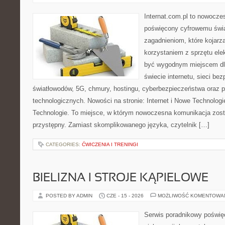
Internat.com.pl to nowocze
poświęcony cyfrowemu świ
zagadnieniom, które kojarz
korzystaniem z sprzętu ele
być wygodnym miejscem dla
świecie internetu, sieci b
światłowodów, 5G, chmury, hostingu, cyberbezpieczeństwa oraz 
technologicznych. Nowości na stronie: Internet i Nowe Technologie
Technologie. To miejsce, w którym nowoczesna komunikacja zos
przystępny. Zamiast skomplikowanego języka, czytelnik […]
CATEGORIES:
ĆWICZENIA I TRENINGI
BIELIZNA I STROJE KĄPIELOWE
POSTED BY ADMIN
CZE - 15 - 2026
MOŻLIWOŚĆ KOMENTOWA
Serwis poradnikowy poświęc