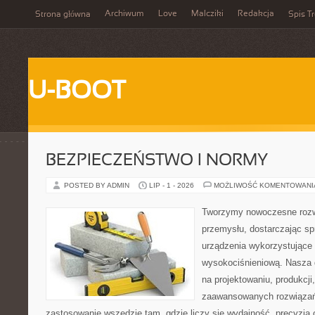
Archiwum
Love
Malcziki
Redakcja
Strona główna
Spis Tr
U-BOOT
BEZPIECZEŃSTWO I NORMY
POSTED BY ADMIN
LIP - 1 - 2026
MOŻLIWOŚĆ KOMENTOWAN
Tworzymy nowoczesne rozw
przemysłu, dostarczając s
urządzenia wykorzystujące 
wysokociśnieniową. Nasza d
na projektowaniu, produkcji
zaawansowanych rozwiązań,
zastosowanie wszędzie tam, gdzie liczy się wydajność, precyzj