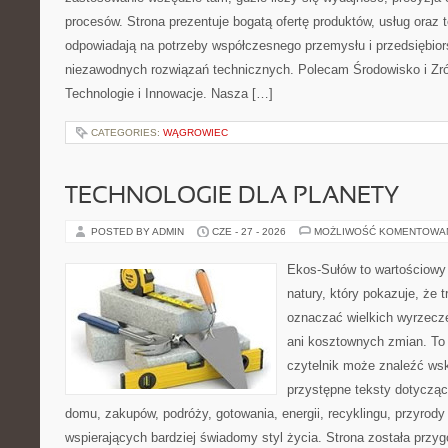
procesów. Strona prezentuje bogatą ofertę produktów, usług oraz t
odpowiadają na potrzeby współczesnego przemysłu i przedsiębio
niezawodnych rozwiązań technicznych. Polecam Środowisko i Z
Technologie i Innowacje. Nasza […]
CATEGORIES:
WĄGROWIEC
TECHNOLOGIE DLA PLANETY
POSTED BY ADMIN
CZE - 27 - 2026
MOŻLIWOŚĆ KOMENTOWA
Ekos-Sułów to wartościowy 
natury, który pokazuje, że 
oznaczać wielkich wyrzecz
ani kosztownych zmian. To 
czytelnik może znaleźć wsk
przystępne teksty dotyczą
domu, zakupów, podróży, gotowania, energii, recyklingu, przyrod
wspierających bardziej świadomy styl życia. Strona została przy