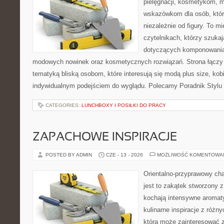
pielęgnacji, kosmetykom, 
wskazówkom dla osób, któr
niezależnie od figury. To m
czytelnikach, którzy szukaj
dotyczących komponowania 
modowych nowinek oraz kosmetycznych rozwiązań. Strona łączy l
tematyką bliską osobom, które interesują się modą plus size, kobi
indywidualnym podejściem do wyglądu. Polecamy Poradnik Stylu 
CATEGORIES:
LUNCHBOXY I POSIŁKI DO PRACY
ZAPACHOWE INSPIRACJE
POSTED BY ADMIN
CZE - 13 - 2026
MOŻLIWOŚĆ KOMENTOWA
Orientalno-przyprawowy char
jest to zakątek stworzony 
kochają intensywne aromaty
kulinarne inspiracje z różny
która może zainteresować