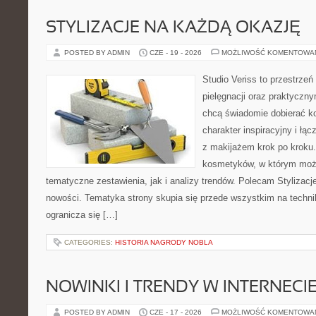
STYLIZACJE NA KAŻDĄ OKAZJĘ
POSTED BY ADMIN
CZE - 19 - 2026
MOŻLIWOŚĆ KOMENTOWA
Studio Veriss to przestrzeń
pielęgnacji oraz praktyczn
chcą świadomie dobierać k
charakter inspiracyjny i łą
z makijażem krok po kroku.
kosmetyków, w którym moż
tematyczne zestawienia, jak i analizy trendów. Polecam Stylizacje
nowości. Tematyka strony skupia się przede wszystkim na technik
ogranicza się […]
CATEGORIES:
HISTORIA NAGRODY NOBLA
NOWINKI I TRENDY W INTERNECI
POSTED BY ADMIN
CZE - 17 - 2026
MOŻLIWOŚĆ KOMENTOWA