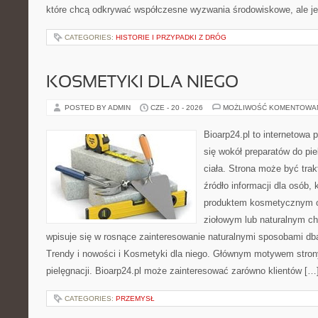
które chcą odkrywać współczesne wyzwania środowiskowe, ale j
CATEGORIES:
HISTORIE I PRZYPADKI Z DRÓG
KOSMETYKI DLA NIEGO
POSTED BY ADMIN
CZE - 20 - 2026
MOŻLIWOŚĆ KOMENTOWA
Bioarp24.pl to internetowa 
się wokół preparatów do pie
ciała. Strona może być tra
źródło informacji dla osób, k
produktem kosmetycznym o 
ziołowym lub naturalnym cha
wpisuje się w rosnące zainteresowanie naturalnymi sposobami db
Trendy i nowości i Kosmetyki dla niego. Głównym motywem strony
pielęgnacji. Bioarp24.pl może zainteresować zarówno klientów […
CATEGORIES:
PRZEMYSŁ