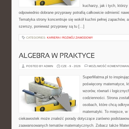
kucharzy, jak i tych, którz
odpowiednio dobrane przyprawy potrafią całkowicie odmienić nawe
Tematyka strony koncentruje się wokół kuchni pełnej zapachów, al
szerszy, ponieważ przyprawy są tu […]
CATEGORIES:
KARIERA I ROZWÓJ ZAWODOWY
ALGEBRA W PRAKTYCE
POSTED BY ADMIN
CZE - 9 - 2026
MOŻLIWOŚĆ KOMENTOWAN
SuperMatma.pl to inspirując
poświęcony matematyce, któ
wzorów, równań i logicznyc
codzienności. Strona zosta
osobach, które chcą odkry
matematyki. To miejsce, w 
ciekawostek może znaleźć porady dotyczące zarówno podstawowyc
zaawansowanych tematów matematycznych. Zobacz także Matem