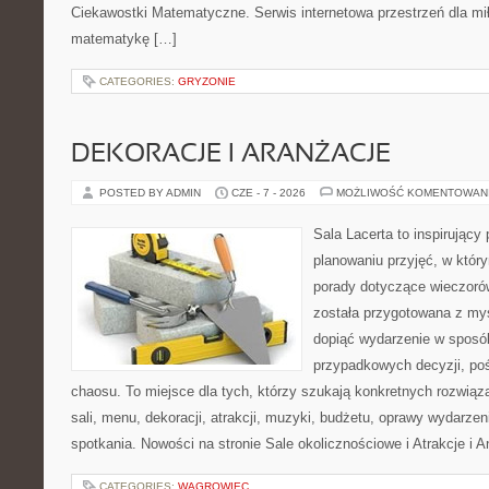
Ciekawostki Matematyczne. Serwis internetowa przestrzeń dla mił
matematykę […]
CATEGORIES:
GRYZONIE
DEKORACJE I ARANŻACJE
POSTED BY ADMIN
CZE - 7 - 2026
MOŻLIWOŚĆ KOMENTOWAN
Sala Lacerta to inspirujący
planowaniu przyjęć, w któr
porady dotyczące wieczoró
została przygotowana z myś
dopiąć wydarzenie w sposó
przypadkowych decyzji, poś
chaosu. To miejsce dla tych, którzy szukają konkretnych rozwi
sali, menu, dekoracji, atrakcji, muzyki, budżetu, oprawy wydarze
spotkania. Nowości na stronie Sale okolicznościowe i Atrakcje i 
CATEGORIES:
WĄGROWIEC