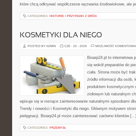
które chcą odkrywać współczesne wyzwania środowiskowe, ale j
CATEGORIES:
HISTORIE I PRZYPADKI Z DRÓG
KOSMETYKI DLA NIEGO
POSTED BY ADMIN
CZE - 20 - 2026
MOŻLIWOŚĆ KOMENTOWA
Bioarp24.pl to internetowa 
się wokół preparatów do pie
ciała. Strona może być tra
źródło informacji dla osób, k
produktem kosmetycznym o 
ziołowym lub naturalnym cha
wpisuje się w rosnące zainteresowanie naturalnymi sposobami db
Trendy i nowości i Kosmetyki dla niego. Głównym motywem strony
pielęgnacji. Bioarp24.pl może zainteresować zarówno klientów […
CATEGORIES:
PRZEMYSŁ