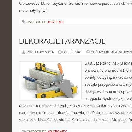
Ciekawostki Matematyczne. Serwis internetowa przestrzeń dla mił
matematykę […]
CATEGORIES:
GRYZONIE
DEKORACJE I ARANŻACJE
POSTED BY ADMIN
CZE - 7 - 2026
MOŻLIWOŚĆ KOMENTOWAN
Sala Lacerta to inspirujący
planowaniu przyjęć, w któr
porady dotyczące wieczoró
została przygotowana z myś
dopiąć wydarzenie w sposó
przypadkowych decyzji, poś
chaosu. To miejsce dla tych, którzy szukają konkretnych rozwi
sali, menu, dekoracji, atrakcji, muzyki, budżetu, oprawy wydarze
spotkania. Nowości na stronie Sale okolicznościowe i Atrakcje i 
CATEGORIES:
WĄGROWIEC