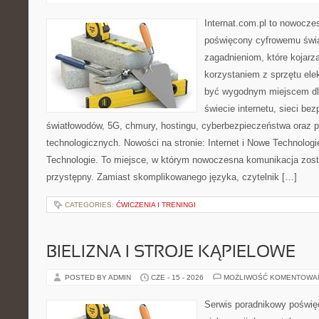
Internat.com.pl to nowocze
poświęcony cyfrowemu świ
zagadnieniom, które kojarz
korzystaniem z sprzętu ele
być wygodnym miejscem dla
świecie internetu, sieci b
światłowodów, 5G, chmury, hostingu, cyberbezpieczeństwa oraz 
technologicznych. Nowości na stronie: Internet i Nowe Technologie
Technologie. To miejsce, w którym nowoczesna komunikacja zos
przystępny. Zamiast skomplikowanego języka, czytelnik […]
CATEGORIES:
ĆWICZENIA I TRENINGI
BIELIZNA I STROJE KĄPIELOWE
POSTED BY ADMIN
CZE - 15 - 2026
MOŻLIWOŚĆ KOMENTOWA
Serwis poradnikowy poświęc