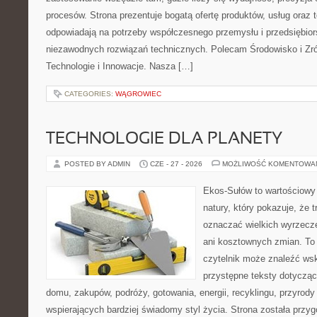
procesów. Strona prezentuje bogatą ofertę produktów, usług oraz t
odpowiadają na potrzeby współczesnego przemysłu i przedsiębio
niezawodnych rozwiązań technicznych. Polecam Środowisko i Z
Technologie i Innowacje. Nasza […]
CATEGORIES:
WĄGROWIEC
TECHNOLOGIE DLA PLANETY
POSTED BY ADMIN
CZE - 27 - 2026
MOŻLIWOŚĆ KOMENTOWA
Ekos-Sułów to wartościowy 
natury, który pokazuje, że 
oznaczać wielkich wyrzecz
ani kosztownych zmian. To 
czytelnik może znaleźć wsk
przystępne teksty dotyczą
domu, zakupów, podróży, gotowania, energii, recyklingu, przyrod
wspierających bardziej świadomy styl życia. Strona została przy