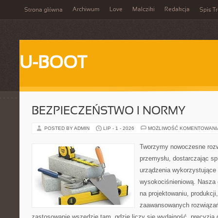
Archiwum
Love
Malcziki
Redakcja
Strona główna
Spis Tr
U-BOOT
BEZPIECZEŃSTWO I NORMY
POSTED BY ADMIN
LIP - 1 - 2026
MOŻLIWOŚĆ KOMENTOWAN
Tworzymy nowoczesne rozw
przemysłu, dostarczając s
urządzenia wykorzystujące 
wysokociśnieniową. Nasza d
na projektowaniu, produkcji
zaawansowanych rozwiązań,
zastosowanie wszędzie tam, gdzie liczy się wydajność, precyzj