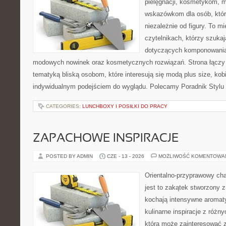
pielęgnacji, kosmetykom, 
wskazówkom dla osób, któr
niezależnie od figury. To m
czytelnikach, którzy szukaj
dotyczących komponowania 
modowych nowinek oraz kosmetycznych rozwiązań. Strona łączy l
tematyką bliską osobom, które interesują się modą plus size, kobi
indywidualnym podejściem do wyglądu. Polecamy Poradnik Stylu 
CATEGORIES:
LUNCHBOXY I POSIŁKI DO PRACY
ZAPACHOWE INSPIRACJE
POSTED BY ADMIN
CZE - 13 - 2026
MOŻLIWOŚĆ KOMENTOWA
Orientalno-przyprawowy char
jest to zakątek stworzony 
kochają intensywne aromaty
kulinarne inspiracje z różny
która może zainteresować