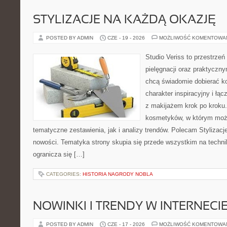
STYLIZACJE NA KAŻDĄ OKAZJĘ
POSTED BY ADMIN
CZE - 19 - 2026
MOŻLIWOŚĆ KOMENTOWA
Studio Veriss to przestrzeń
pielęgnacji oraz praktyczn
chcą świadomie dobierać k
charakter inspiracyjny i łą
z makijażem krok po kroku.
kosmetyków, w którym moż
tematyczne zestawienia, jak i analizy trendów. Polecam Stylizacje
nowości. Tematyka strony skupia się przede wszystkim na technik
ogranicza się […]
CATEGORIES:
HISTORIA NAGRODY NOBLA
NOWINKI I TRENDY W INTERNECI
POSTED BY ADMIN
CZE - 17 - 2026
MOŻLIWOŚĆ KOMENTOWA