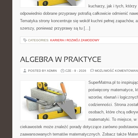
kucharzy, jak i tych, którz
odpowiednio dobrane przyprawy potrafią całkowicie odmienić nawe
Tematyka strony koncentruje się wokół kuchni pełnej zapachów, al
szerszy, ponieważ przyprawy są tu […]
CATEGORIES:
KARIERA I ROZWÓJ ZAWODOWY
ALGEBRA W PRAKTYCE
POSTED BY ADMIN
CZE - 9 - 2026
MOŻLIWOŚĆ KOMENTOWAN
SuperMatma.pl to inspirując
poświęcony matematyce, któ
wzorów, równań i logicznyc
codzienności. Strona zosta
osobach, które chcą odkry
matematyki. To miejsce, w 
ciekawostek może znaleźć porady dotyczące zarówno podstawowyc
zaawansowanych tematów matematycznych. Zobacz także Matem