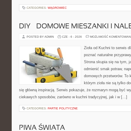
CATEGORIES:
WĄGROWIEC
DIY – DOMOWE MIESZANKI I NAL
POSTED BY ADMIN
CZE - 6 - 2026
MOŻLIWOŚĆ KOMENTOWAN
Zioła od Kuchni to serwis dl
poznać naturalne przypraw
Strona skupia się na tym, 
odmienić smak potraw, napo
domowych przetworów. To k
którym zioła nie są tylko d
się główną inspiracją. Serwis pokazuje, że rozmaryn mogą być w
ciekawych sposobów, zarówno w kuchni tradycyjnej, jak i w […]
CATEGORIES:
PARTIE POLITYCZNE
PIWA ŚWIATA