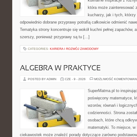
kulinarne inspiracje z różny
która może zainteresować
kucharzy, jak i tych, którz
odpowiednio dobrane przyprawy potrafią całkowicie odmienić nawe
Tematyka strony koncentruje się wokół kuchni pełnej zapachów, al
szerszy, ponieważ przyprawy są tu […]
CATEGORIES:
KARIERA I ROZWÓJ ZAWODOWY
ALGEBRA W PRAKTYCE
POSTED BY ADMIN
CZE - 9 - 2026
MOŻLIWOŚĆ KOMENTOWAN
SuperMatma.pl to inspirując
poświęcony matematyce, któ
wzorów, równań i logicznyc
codzienności. Strona zosta
osobach, które chcą odkry
matematyki. To miejsce, w 
ciekawostek może znaleźć porady dotyczące zarówno podstawowyc