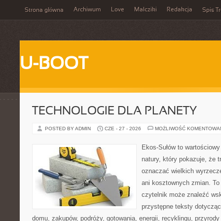
Archiwum
Love
Malcziki
Redakcja
Strona główna
Spis Tr
U-BOOT
TECHNOLOGIE DLA PLANETY
POSTED BY ADMIN
CZE - 27 - 2026
MOŻLIWOŚĆ KOMENTOWA
Ekos-Sułów to wartościowy 
natury, który pokazuje, że 
oznaczać wielkich wyrzecz
ani kosztownych zmian. To 
czytelnik może znaleźć wsk
przystępne teksty dotyczą
domu, zakupów, podróży, gotowania, energii, recyklingu, przyrod