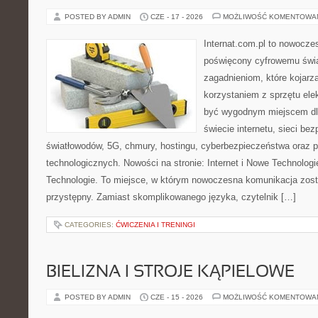
POSTED BY ADMIN
CZE - 17 - 2026
MOŻLIWOŚĆ KOMENTOWA
Internat.com.pl to nowocze
poświęcony cyfrowemu świ
zagadnieniom, które kojarz
korzystaniem z sprzętu ele
być wygodnym miejscem dla
świecie internetu, sieci b
światłowodów, 5G, chmury, hostingu, cyberbezpieczeństwa oraz 
technologicznych. Nowości na stronie: Internet i Nowe Technologie
Technologie. To miejsce, w którym nowoczesna komunikacja zos
przystępny. Zamiast skomplikowanego języka, czytelnik […]
CATEGORIES:
ĆWICZENIA I TRENINGI
BIELIZNA I STROJE KĄPIELOWE
POSTED BY ADMIN
CZE - 15 - 2026
MOŻLIWOŚĆ KOMENTOWA