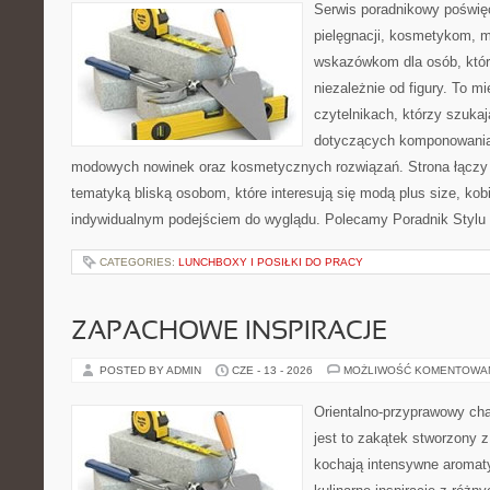
Serwis poradnikowy poświęc
pielęgnacji, kosmetykom, 
wskazówkom dla osób, któr
niezależnie od figury. To m
czytelnikach, którzy szukaj
dotyczących komponowania 
modowych nowinek oraz kosmetycznych rozwiązań. Strona łączy l
tematyką bliską osobom, które interesują się modą plus size, kobi
indywidualnym podejściem do wyglądu. Polecamy Poradnik Stylu 
CATEGORIES:
LUNCHBOXY I POSIŁKI DO PRACY
ZAPACHOWE INSPIRACJE
POSTED BY ADMIN
CZE - 13 - 2026
MOŻLIWOŚĆ KOMENTOWA
Orientalno-przyprawowy char
jest to zakątek stworzony 
kochają intensywne aromaty