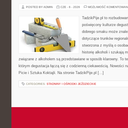
POSTED BY ADMIN
CZE - 6 - 2026
MOŻLIWOŚĆ KOMENTOWAN
TadzikPije.pl to rozbudowa
poświęcony kulturze degust
dobrego smaku może znaleź
dotyczące trunków regional
stworzona z myślą o osoba
historię alkoholi i szukają 
związane z alkoholem są przedstawiane w sposób klarowny. To t
którym degustacja łączą się z codzienną ciekawością. Nowości na 
Picie i Sztuka Koktajli. Na stronie TadzikPije.pl […]
CATEGORIES:
STADNINY I OŚRODKI JEŹDZIECKIE