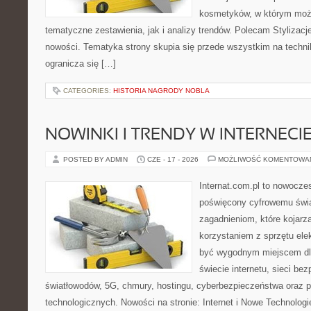
kosmetyków, w którym moż
tematyczne zestawienia, jak i analizy trendów. Polecam Stylizacje
nowości. Tematyka strony skupia się przede wszystkim na technik
ogranicza się […]
CATEGORIES:
HISTORIA NAGRODY NOBLA
NOWINKI I TRENDY W INTERNECI
POSTED BY ADMIN
CZE - 17 - 2026
MOŻLIWOŚĆ KOMENTOWA
Internat.com.pl to nowocze
poświęcony cyfrowemu świ
zagadnieniom, które kojarz
korzystaniem z sprzętu ele
być wygodnym miejscem dla
świecie internetu, sieci b
światłowodów, 5G, chmury, hostingu, cyberbezpieczeństwa oraz 
technologicznych. Nowości na stronie: Internet i Nowe Technologie