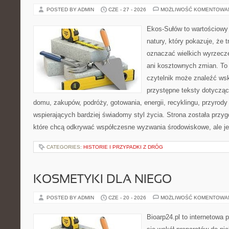
POSTED BY ADMIN
CZE - 27 - 2026
MOŻLIWOŚĆ KOMENTOWA
Ekos-Sułów to wartościowy 
natury, który pokazuje, że 
oznaczać wielkich wyrzecz
ani kosztownych zmian. To 
czytelnik może znaleźć wsk
przystępne teksty dotyczą
domu, zakupów, podróży, gotowania, energii, recyklingu, przyrod
wspierających bardziej świadomy styl życia. Strona została przy
które chcą odkrywać współczesne wyzwania środowiskowe, ale j
CATEGORIES:
HISTORIE I PRZYPADKI Z DRÓG
KOSMETYKI DLA NIEGO
POSTED BY ADMIN
CZE - 20 - 2026
MOŻLIWOŚĆ KOMENTOWA
Bioarp24.pl to internetowa 