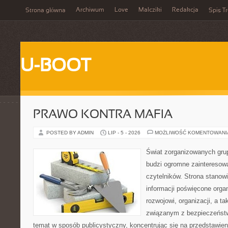
Archiwum
Love
Malcziki
Redakcja
Strona główna
Spis Tr
U-BOOT
PRAWO KONTRA MAFIA
POSTED BY ADMIN
LIP - 5 - 2026
MOŻLIWOŚĆ KOMENTOWAN
Świat zorganizowanych grup
budzi ogromne zainteresowa
czytelników. Strona stano
informacji poświęcone orga
rozwojowi, organizacji, a 
związanym z bezpieczeństw
temat w sposób publicystyczny, koncentrując się na przedstawie