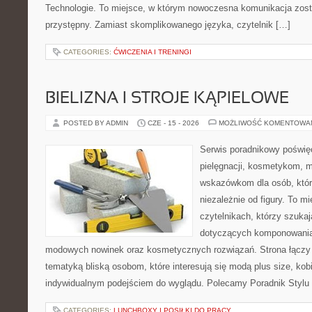
Technologie. To miejsce, w którym nowoczesna komunikacja zos
przystępny. Zamiast skomplikowanego języka, czytelnik […]
CATEGORIES:
ĆWICZENIA I TRENINGI
BIELIZNA I STROJE KĄPIELOWE
POSTED BY ADMIN
CZE - 15 - 2026
MOŻLIWOŚĆ KOMENTOWA
Serwis poradnikowy poświęc
pielęgnacji, kosmetykom, 
wskazówkom dla osób, któr
niezależnie od figury. To m
czytelnikach, którzy szukaj
dotyczących komponowania 
modowych nowinek oraz kosmetycznych rozwiązań. Strona łączy l
tematyką bliską osobom, które interesują się modą plus size, kobi
indywidualnym podejściem do wyglądu. Polecamy Poradnik Stylu 
CATEGORIES:
LUNCHBOXY I POSIŁKI DO PRACY