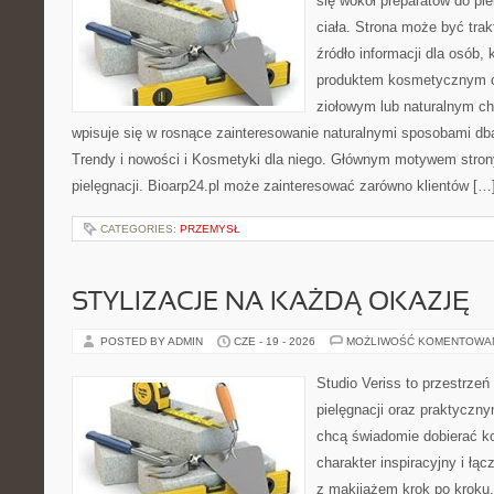
się wokół preparatów do pie
ciała. Strona może być tra
źródło informacji dla osób, k
produktem kosmetycznym o 
ziołowym lub naturalnym cha
wpisuje się w rosnące zainteresowanie naturalnymi sposobami db
Trendy i nowości i Kosmetyki dla niego. Głównym motywem strony
pielęgnacji. Bioarp24.pl może zainteresować zarówno klientów […
CATEGORIES:
PRZEMYSŁ
STYLIZACJE NA KAŻDĄ OKAZJĘ
POSTED BY ADMIN
CZE - 19 - 2026
MOŻLIWOŚĆ KOMENTOWA
Studio Veriss to przestrzeń
pielęgnacji oraz praktyczn
chcą świadomie dobierać k
charakter inspiracyjny i łą
z makijażem krok po kroku.