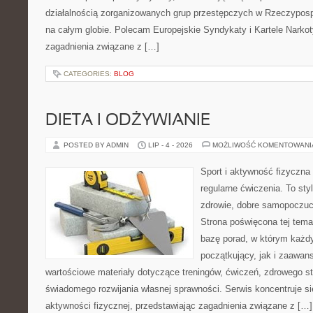
działalnością zorganizowanych grup przestępczych w Rzeczypospol
na całym globie. Polecam Europejskie Syndykaty i Kartele Narkoty
zagadnienia związane z […]
CATEGORIES:
BLOG
DIETA I ODŻYWIANIE
POSTED BY ADMIN
LIP - 4 - 2026
MOŻLIWOŚĆ KOMENTOWAN
Sport i aktywność fizyczna 
regularne ćwiczenia. To sty
zdrowie, dobre samopoczuci
Strona poświęcona tej tem
bazę porad, w którym każdy
początkujący, jak i zaawa
wartościowe materiały dotyczące treningów, ćwiczeń, zdrowego st
świadomego rozwijania własnej sprawności. Serwis koncentruje s
aktywności fizycznej, przedstawiając zagadnienia związane z […]