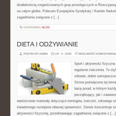
działalnością zorganizowanych grup przestępczych w Rzeczypospol
na całym globie. Polecam Europejskie Syndykaty i Kartele Narkoty
zagadnienia związane z […]
CATEGORIES:
BLOG
DIETA I ODŻYWIANIE
POSTED BY ADMIN
LIP - 4 - 2026
MOŻLIWOŚĆ KOMENTOWAN
Sport i aktywność fizyczna 
regularne ćwiczenia. To sty
zdrowie, dobre samopoczuci
Strona poświęcona tej tem
bazę porad, w którym każdy
początkujący, jak i zaawa
wartościowe materiały dotyczące treningów, ćwiczeń, zdrowego st
świadomego rozwijania własnej sprawności. Serwis koncentruje s
aktywności fizycznej, przedstawiając zagadnienia związane z […]