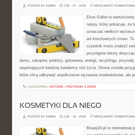
POSTED BY ADMIN
CZE - 27 - 2026
MOŻLIWOŚĆ KOMENTOWA
Ekos-Sułów to wartościowy 
natury, który pokazuje, że 
oznaczać wielkich wyrzecz
ani kosztownych zmian. To 
czytelnik może znaleźć wsk
przystępne teksty dotyczą
domu, zakupów, podróży, gotowania, energii, recyklingu, przyrod
wspierających bardziej świadomy styl życia. Strona została przy
które chcą odkrywać współczesne wyzwania środowiskowe, ale j
CATEGORIES:
HISTORIE I PRZYPADKI Z DRÓG
KOSMETYKI DLA NIEGO
POSTED BY ADMIN
CZE - 20 - 2026
MOŻLIWOŚĆ KOMENTOWA
Bioarp24.pl to internetowa 