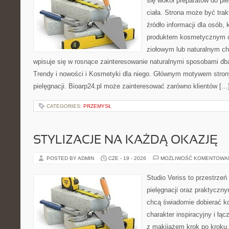
się wokół preparatów do pie
ciała. Strona może być tra
źródło informacji dla osób, k
produktem kosmetycznym o 
ziołowym lub naturalnym cha
wpisuje się w rosnące zainteresowanie naturalnymi sposobami db
Trendy i nowości i Kosmetyki dla niego. Głównym motywem strony
pielęgnacji. Bioarp24.pl może zainteresować zarówno klientów […
CATEGORIES:
PRZEMYSŁ
STYLIZACJE NA KAŻDĄ OKAZJĘ
POSTED BY ADMIN
CZE - 19 - 2026
MOŻLIWOŚĆ KOMENTOWA
Studio Veriss to przestrzeń
pielęgnacji oraz praktyczn
chcą świadomie dobierać k
charakter inspiracyjny i łą
z makijażem krok po kroku.