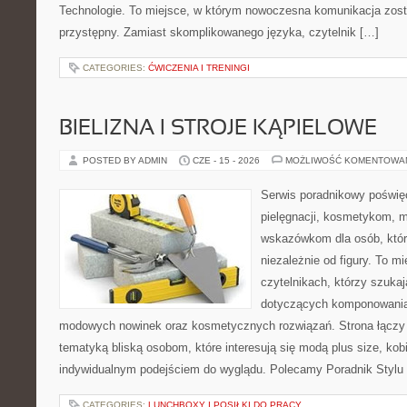
Technologie. To miejsce, w którym nowoczesna komunikacja zos
przystępny. Zamiast skomplikowanego języka, czytelnik […]
CATEGORIES:
ĆWICZENIA I TRENINGI
BIELIZNA I STROJE KĄPIELOWE
POSTED BY ADMIN
CZE - 15 - 2026
MOŻLIWOŚĆ KOMENTOWA
Serwis poradnikowy poświęc
pielęgnacji, kosmetykom, 
wskazówkom dla osób, któr
niezależnie od figury. To m
czytelnikach, którzy szukaj
dotyczących komponowania 
modowych nowinek oraz kosmetycznych rozwiązań. Strona łączy l
tematyką bliską osobom, które interesują się modą plus size, kobi
indywidualnym podejściem do wyglądu. Polecamy Poradnik Stylu 
CATEGORIES:
LUNCHBOXY I POSIŁKI DO PRACY