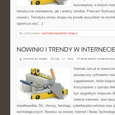
kosmetyków, w którym moż
tematyczne zestawienia, jak i analizy trendów. Polecam Stylizacje
nowości. Tematyka strony skupia się przede wszystkim na technik
ogranicza się […]
CATEGORIES:
HISTORIA NAGRODY NOBLA
NOWINKI I TRENDY W INTERNECI
POSTED BY ADMIN
CZE - 17 - 2026
MOŻLIWOŚĆ KOMENTOWA
Internat.com.pl to nowocze
poświęcony cyfrowemu świ
zagadnieniom, które kojarz
korzystaniem z sprzętu ele
być wygodnym miejscem dla
świecie internetu, sieci b
światłowodów, 5G, chmury, hostingu, cyberbezpieczeństwa oraz 
technologicznych. Nowości na stronie: Internet i Nowe Technologie