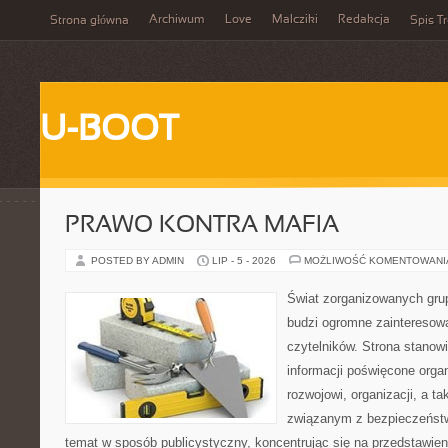
Archiwum
Love
Malcziki
Redakcja
Strona główna
Spis Tr
U-BOOT
PRAWO KONTRA MAFIA
POSTED BY ADMIN
LIP - 5 - 2026
MOŻLIWOŚĆ KOMENTOWAN
Świat zorganizowanych grup
budzi ogromne zainteresowa
czytelników. Strona stano
informacji poświęcone orga
rozwojowi, organizacji, a 
związanym z bezpieczeństw
temat w sposób publicystyczny, koncentrując się na przedstawie