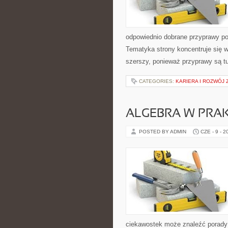
odpowiednio dobrane przyprawy pot
Tematyka strony koncentruje się wo
szerszy, ponieważ przyprawy są t
CATEGORIES:
KARIERA I ROZWÓJ
ALGEBRA W PRA
POSTED BY ADMIN
CZE - 9 - 2
ciekawostek może znaleźć porady 