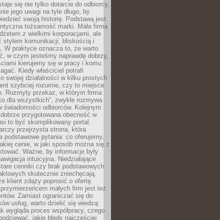
aje się nie tylko dotarcie do odbiorcy,
anie jego uwagi na tyle długo, by
edzieć swoją historię. Podstawą jest
entyczna tożsamość marki. Mała firma
dżetem z wielkimi korporacjami, ale
stylem komunikacji, bliskością i
ą. W praktyce oznacza to, że warto
ić, w czym jesteśmy naprawdę dobrzy,
ściami kierujemy się w pracy i komu
ać. Kiedy właściciel potrafi
o swojej działalności w kilku prostych
ient szybciej rozumie, czy to miejsce
go. Rozmyty przekaz, w którym firma
ko dla wszystkich”, zwykle rozmywa
 w świadomości odbiorców. Kolejnym
t dobrze przygotowana obecność w
usi to być skomplikowany portal.
rczy przejrzysta strona, która
a podstawowe pytania: co oferujemy,
jakiej cenie, w jaki sposób można się z
ktować. Ważne, by informacje były
nawigacja intuicyjna. Niedziałające
stare cenniki czy brak podstawowych
aktowych skutecznie zniechęcają,
e klient zdąży poprosić o ofertę.
rzymierzeńcem małych firm jest też
entów. Zamiast ograniczać się do
ów usług, warto dzielić się wiedzą:
ak wygląda proces współpracy, czego
odziewać, jakie błędy najczęściej