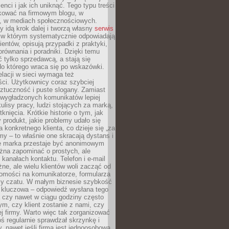
ienci i jak ich uniknąć. Tego typu treści
kować na firmowym blogu, w
e, w mediach społecznościowych.
my idą krok dalej i tworzą własny
serwis
w którym systematycznie odpowiadają
ientów, opisują przypadki z praktyki,
orównania i poradniki. Dzięki temu
ć tylko sprzedawcą, a stają się
do którego wraca się po wskazówki.
lacji w sieci wymaga też
ci. Użytkownicy coraz szybciej
ztuczność i puste slogany. Zamiast
 wygładzonych komunikatów lepiej
lisy pracy, ludzi stojących za marką,
knięcia. Krótkie historie o tym, jak
 produkt, jakie problemy udało się
a konkretnego klienta, co dzieje się „za
rmy – to właśnie one skracają dystans i
że marka przestaje być anonimowym
żna zapominać o prostych, ale
kanałach kontaktu. Telefon i e-mail
ne, ale wielu klientów woli zacząć od
domości na komunikatorze, formularza
czy czatu. W małym biznesie szybkość
a kluczowa – odpowiedź wysłana tego
 czy nawet w ciągu godziny często
ym, czy klient zostanie z nami, czy
j firmy. Warto więc tak zorganizować
oś regularnie sprawdzał skrzynkę i
, nawet jeśli firma jest jednoosobowa.