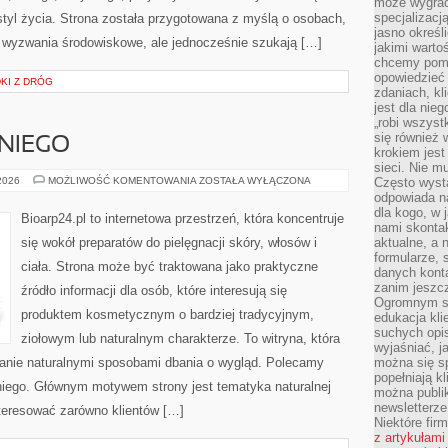
może wygrać 
specjalizacj
tyl życia. Strona została przygotowana z myślą o osobach,
jasno określ
 wyzwania środowiskowe, ale jednocześnie szukają […]
jakimi warto
chcemy pomag
opowiedzieć 
DKI Z DRÓG
zdaniach, kl
jest dla nie
„robi wszyst
się również
NIEGO
krokiem jes
sieci. Nie m
KOSMETYKI
 2026
MOŻLIWOŚĆ KOMENTOWANIA
ZOSTAŁA WYŁĄCZONA
Często wysta
DLA
odpowiada n
NIEGO
dla kogo, w 
Bioarp24.pl to internetowa przestrzeń, która koncentruje
nami skonta
się wokół preparatów do pielęgnacji skóry, włosów i
aktualne, a 
formularze, 
ciała. Strona może być traktowana jako praktyczne
danych kont
zanim jeszcz
źródło informacji dla osób, które interesują się
Ogromnym sp
produktem kosmetycznym o bardziej tradycyjnym,
edukacja kli
suchych opis
ziołowym lub naturalnym charakterze. To witryna, która
wyjaśniać, j
wanie naturalnymi sposobami dbania o wygląd. Polecamy
można się sp
popełniają kl
 niego. Głównym motywem strony jest tematyka naturalnej
można publi
newsletterz
nteresować zarówno klientów […]
Niektóre fir
z artykułami