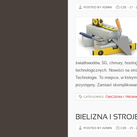
POSTED BY ADMIN
CZE - 17 -
światłowodów, 5G, chmury, hostin
technologicznych. Nowości na stron
Technologie. To miejsce, w któr
przystępny. Zamiast skomplikowan
CATEGORIES:
ĆWICZENIA I TRENIN
BIELIZNA I STRO
POSTED BY ADMIN
CZE - 15 -