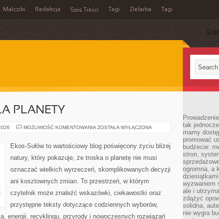
Malcziki
Redakcja
Tagi
Zielarka
Tagi
Spis Treści
SUB
LA PLANETY
Prowadzenie 
tak jednocześ
TECHNOLOGIE
 2026
MOŻLIWOŚĆ KOMENTOWANIA
ZOSTAŁA WYŁĄCZONA
mamy dostęp
DLA
PLANETY
promować usł
Ekos-Sułów to wartościowy blog poświęcony życiu bliżej
budżecie: me
stron, syste
natury, który pokazuje, że troska o planetę nie musi
sprzedażowe.
ogromna, a k
oznaczać wielkich wyrzeczeń, skomplikowanych decyzji
dziesiątkam
ani kosztownych zmian. To przestrzeń, w którym
wyzwaniem st
ale i utrzym
czytelnik może znaleźć wskazówki, ciekawostki oraz
zdążyć opowi
przystępne teksty dotyczące codziennych wyborów,
solidna, aut
nie wygra bu
, energii, recyklingu, przyrody i nowoczesnych rozwiązań