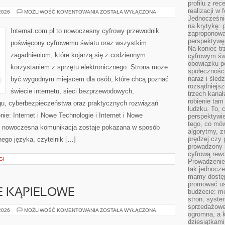
profilu z re
realizacji w
NOWINKI
 2026
MOŻLIWOŚĆ KOMENTOWANIA
ZOSTAŁA WYŁĄCZONA
I
Jednocześni
TRENDY
na krytykę: p
W
Internat.com.pl to nowoczesny cyfrowy przewodnik
zaproponowa
INTERNECIE
perspektywę.
poświęcony cyfrowemu światu oraz wszystkim
Na koniec tr
zagadnieniom, które kojarzą się z codziennym
cyfrowym św
obowiązku po
korzystaniem z sprzętu elektronicznego. Strona może
społeczności
naraz i śled
być wygodnym miejscem dla osób, które chcą poznać
rozsądniejs
świecie internetu, sieci bezprzewodowych,
trzech kanała
robienie tam
gu, cyberbezpieczeństwa oraz praktycznych rozwiązań
ludzku. To, 
ie: Internet i Nowe Technologie i Internet i Nowe
perspektywie,
tego, co mów
ym nowoczesna komunikacja zostaje pokazana w sposób
algorytmy, z
prędzej czy 
ego języka, czytelnik […]
prowadzony b
cyfrową rewo
GI
Prowadzenie 
tak jednocześ
mamy dostęp
promować usł
JE KĄPIELOWE
budżecie: me
stron, syste
sprzedażowe.
BIELIZNA
 2026
MOŻLIWOŚĆ KOMENTOWANIA
ZOSTAŁA WYŁĄCZONA
ogromna, a k
I
STROJE
dziesiątkam