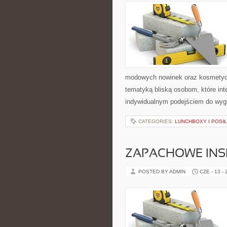
modowych nowinek oraz kosmetyczn
tematyką bliską osobom, które inte
indywidualnym podejściem do wygl
CATEGORIES:
LUNCHBOXY I POSIŁ
ZAPACHOWE INS
POSTED BY ADMIN
CZE - 13 -