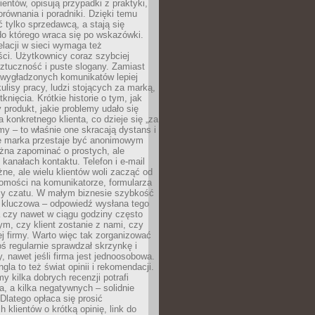
ientów, opisują przypadki z praktyki,
orównania i poradniki. Dzięki temu
ć tylko sprzedawcą, a stają się
do którego wraca się po wskazówki.
lacji w sieci wymaga też
ci. Użytkownicy coraz szybciej
ztuczność i puste slogany. Zamiast
 wygładzonych komunikatów lepiej
lisy pracy, ludzi stojących za marką,
knięcia. Krótkie historie o tym, jak
 produkt, jakie problemy udało się
a konkretnego klienta, co dzieje się „za
rmy – to właśnie one skracają dystans i
że marka przestaje być anonimowym
żna zapominać o prostych, ale
kanałach kontaktu. Telefon i e-mail
ne, ale wielu klientów woli zacząć od
domości na komunikatorze, formularza
czy czatu. W małym biznesie szybkość
a kluczowa – odpowiedź wysłana tego
 czy nawet w ciągu godziny często
ym, czy klient zostanie z nami, czy
j firmy. Warto więc tak zorganizować
oś regularnie sprawdzał skrzynkę i
, nawet jeśli firma jest jednoosobowa.
gla to też świat opinii i rekomendacji.
my kilka dobrych recenzji potrafi
a, a kilka negatywnych – solidnie
Dlatego opłaca się prosić
 klientów o krótką opinię, link do