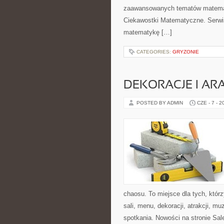
zaawansowanych tematów matemat
Ciekawostki Matematyczne. Serwis 
matematykę […]
CATEGORIES:
GRYZONIE
DEKORACJE I AR
POSTED BY ADMIN
CZE - 7 - 2
chaosu. To miejsce dla tych, któ
sali, menu, dekoracji, atrakcji, m
spotkania. Nowości na stronie Sale