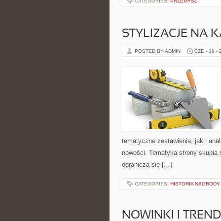
CATEGORIES:
PRZEMYSŁ
STYLIZACJE NA 
POSTED BY ADMIN
CZE - 19 -
tematyczne zestawienia, jak i anal
nowości. Tematyka strony skupia s
ogranicza się […]
CATEGORIES:
HISTORIA NAGRODY
NOWINKI I TREND