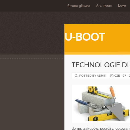
Archiwum
Love
Strona główna
U-BOOT
TECHNOLOGIE D
POSTED BY ADMIN
CZE - 27 -
domu, zakupów, podróży, gotowania