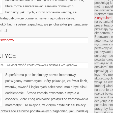
kulinarne inspiracje z różnych stron świata. To strona,
popełniają kl
która może zainteresować zarówno domowych
można publi
newsletterz
kucharzy, jak i tych, którzy od dawna wiedzą, że
Niektóre fir
z artykułami
rafią całkowicie odmienić nawet najprostsze danie.
na pytania kl
kół kuchni pełnej zapachów, ale jej charakter jest znacznie
prezentują p
przestają by
u […]
ekspertem, 
Budowanie re
autentycznoś
 ZAWODOWY
wyczuwają s
perfekcyjnie
pokazywać ku
KTYCE
sukcesy i pot
powstał dany
rozwiązać dl
ALGEBRA
026
MOŻLIWOŚĆ KOMENTOWANIA
ZOSTAŁA WYŁĄCZONA
drzwiami” fi
W
sprawiają, 
PRAKTYCE
logo. Nie mo
SuperMatma.pl to inspirujący serwis internetowy
skutecznych 
poświęcony matematyce, który pokazuje, że świat liczb,
wciąż są waż
krótkiej wia
wzorów, równań i logicznych zależności może być bliski
na stronie 
codzienności. Strona została stworzona z myślą o
reakcji byw
samego dnia
osobach, które chcą odkrywać praktyczne zastosowania
decyduje o t
poszuka inne
matematyki. To miejsce, w którym czytelnik szukający
pracę, by kt
dotyczące zarówno podstawowych zagadnień, jak i bardziej
komunikatory