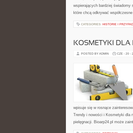
wspierających bardziej świadomy s
które chcą odkrywać współczesne
CATEGORIES:
HISTORIE I PRZYPA
KOSMETYKI DLA 
POSTED BY ADMIN
CZE - 20 -
wpisuje się w rosnące zaintereso
Trendy i nowości i Kosmetyki dla
pielęgnacji. Bioarp24.pl może zai