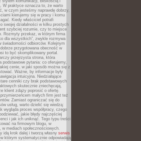
stylem komunikacji, bliskością i
ą. W praktyce oznacza to, że warto
ić, w czym jesteśmy naprawdę dobrzy,
ściami kierujemy się w pracy i komu
ać. Kiedy właściciel potrafi
o swojej działalności w kilku prostych
ient szybciej rozumie, czy to miejsce
go. Rozmyty przekaz, w którym firma
ko dla wszystkich”, zwykle rozmywa
 w świadomości odbiorców. Kolejnym
t dobrze przygotowana obecność w
usi to być skomplikowany portal.
rczy przejrzysta strona, która
a podstawowe pytania: co oferujemy,
jakiej cenie, w jaki sposób można się z
ktować. Ważne, by informacje były
nawigacja intuicyjna. Niedziałające
stare cenniki czy brak podstawowych
aktowych skutecznie zniechęcają,
e klient zdąży poprosić o ofertę.
rzymierzeńcem małych firm jest też
entów. Zamiast ograniczać się do
ów usług, warto dzielić się wiedzą:
ak wygląda proces współpracy, czego
odziewać, jakie błędy najczęściej
ienci i jak ich uniknąć. Tego typu treści
kować na firmowym blogu, w
e, w mediach społecznościowych.
my idą krok dalej i tworzą własny
serwis
w którym systematycznie odpowiadają