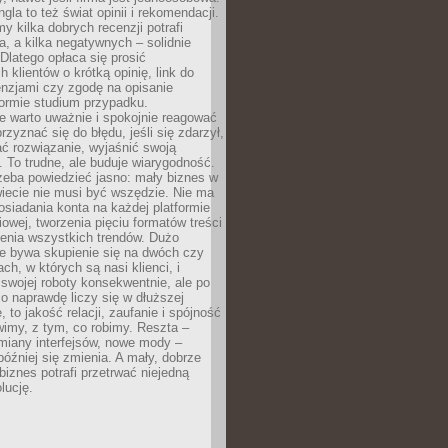
gla to też świat opinii i rekomendacji.
my kilka dobrych recenzji potrafi
a, a kilka negatywnych – solidnie
Dlatego opłaca się prosić
 klientów o krótką opinię, link do
cenzjami czy zgodę na opisanie
 formie studium przypadku.
e warto uważnie i spokojnie reagować
rzyznać się do błędu, jeśli się zdarzył,
ć rozwiązanie, wyjaśnić swoją
 To trudne, ale buduje wiarygodność.
zeba powiedzieć jasno: mały biznes w
iecie nie musi być wszędzie. Nie ma
siadania konta na każdej platformie
owej, tworzenia pięciu formatów treści
zenia wszystkich trendów. Dużo
ze bywa skupienie się na dwóch czy
ch, w których są nasi klienci, i
 swojej roboty konsekwentnie, ale po
co naprawdę liczy się w dłuższej
 to jakość relacji, zaufanie i spójność
imy, z tym, co robimy. Reszta –
miany interfejsów, nowe mody –
później się zmienia. A mały, dobrze
iznes potrafi przetrwać niejedną
lucję.