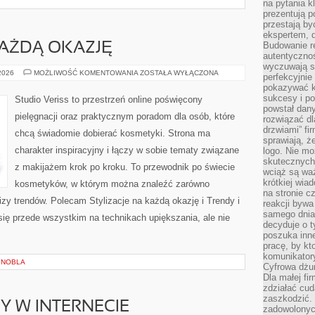
na pytania kl
prezentują p
przestają by
ekspertem, 
Budowanie re
KAŻDĄ OKAZJĘ
autentycznoś
wyczuwają s
STYLIZACJE
 2026
MOŻLIWOŚĆ KOMENTOWANIA
ZOSTAŁA WYŁĄCZONA
perfekcyjnie
NA
pokazywać ku
KAŻDĄ
OKAZJĘ
sukcesy i pot
Studio Veriss to przestrzeń online poświęcony
powstał dany
pielęgnacji oraz praktycznym poradom dla osób, które
rozwiązać dl
drzwiami” fi
chcą świadomie dobierać kosmetyki. Strona ma
sprawiają, 
charakter inspiracyjny i łączy w sobie tematy związane
logo. Nie mo
skutecznych 
z makijażem krok po kroku. To przewodnik po świecie
wciąż są waż
krótkiej wia
kosmetyków, w którym można znaleźć zarówno
na stronie 
izy trendów. Polecam Stylizacje na każdą okazję i Trendy i
reakcji byw
samego dnia
ię przede wszystkim na technikach upiększania, ale nie
decyduje o t
poszuka inne
pracę, by kt
komunikatory
 NOBLA
Cyfrowa dżun
Dla małej fir
zdziałać cud
zaszkodzić. 
Y W INTERNECIE
zadowolonych