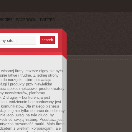
SCRIBE
FACEBOOK
TWITTER
własnej firmy jeszcze nigdy nie było
nie łatwe i trudne. Z jednej strony
 do narzędzi, które pozwalają
ugi i produkty przy niewielkim
dia społecznościowe, proste kreatory
my newsletterów, platformy
 Z drugiej – konkurencja jest
lient codziennie bombardowany jest
i komunikatów. Dla małego biznesu
aje się nie tylko dotarcie do odbiorcy,
anie jego uwagi na tyle długo, by
edzieć swoją historię. Podstawą jest
entyczna tożsamość marki. Mała firma
dżetem z wielkimi korporacjami, ale