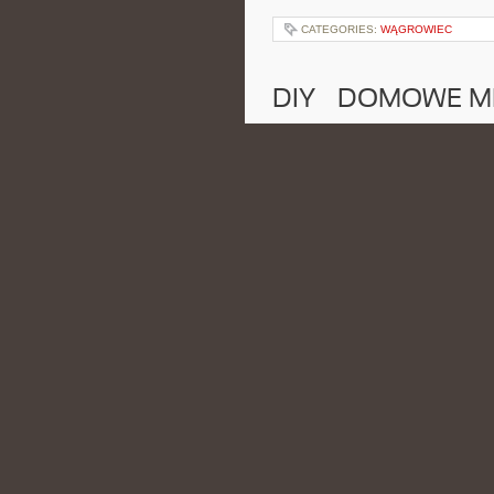
CATEGORIES:
WĄGROWIEC
DIY – DOMOWE M
POSTED BY ADMIN
CZE - 6 - 2
się główną inspiracją. Serwis po
ciekawych sposobów, zarówno w kuc
CATEGORIES:
PARTIE POLITYCZNE