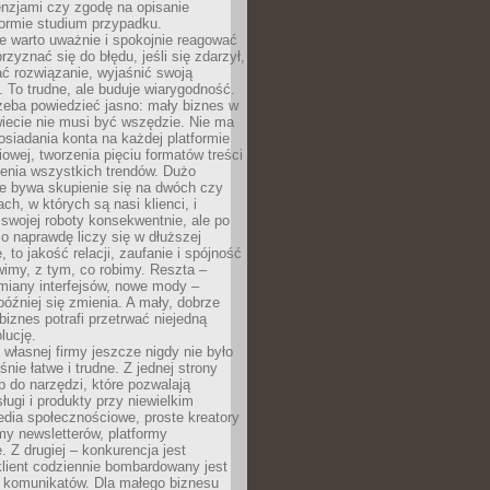
cenzjami czy zgodę na opisanie
 formie studium przypadku.
e warto uważnie i spokojnie reagować
rzyznać się do błędu, jeśli się zdarzył,
ć rozwiązanie, wyjaśnić swoją
 To trudne, ale buduje wiarygodność.
zeba powiedzieć jasno: mały biznes w
iecie nie musi być wszędzie. Nie ma
siadania konta na każdej platformie
owej, tworzenia pięciu formatów treści
zenia wszystkich trendów. Dużo
ze bywa skupienie się na dwóch czy
ch, w których są nasi klienci, i
 swojej roboty konsekwentnie, ale po
co naprawdę liczy się w dłuższej
 to jakość relacji, zaufanie i spójność
imy, z tym, co robimy. Reszta –
miany interfejsów, nowe mody –
później się zmienia. A mały, dobrze
iznes potrafi przetrwać niejedną
lucję.
własnej firmy jeszcze nigdy nie było
nie łatwe i trudne. Z jednej strony
 do narzędzi, które pozwalają
ugi i produkty przy niewielkim
dia społecznościowe, proste kreatory
my newsletterów, platformy
 Z drugiej – konkurencja jest
lient codziennie bombardowany jest
i komunikatów. Dla małego biznesu