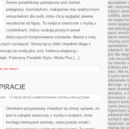
KĄPIELOWE
Serwis poradnikowy poświęcony jest stylowi,
wyzwaniem st
ale i utrzym
pielęgnacji, kosmetykom, makijażowi oraz praktycznym
zdążyć opowi
solidna, aut
wskazówkom dla osób, które chcą wyglądać pewnie
nie wygra bu
niezależnie od figury. To miejsce stworzone z myślą o
może wygrać 
specjalizacj
czytelnikach, którzy szukają prostych porad
jasno określ
dotyczących komponowania zestawów, dbania o cerę,
jakimi warto
chcemy pomag
ych rozwiązań. Strona łączy lekki charakter bloga z
opowiedzieć 
zdaniach, kl
resują się modą plus size, kobiecą elegancją i
jest dla nie
ądu. Polecamy Poradnik Stylu i Moda Plus […]
„robi wszyst
się również
krokiem jes
KI DO PRACY
sieci. Nie m
Często wysta
odpowiada n
dla kogo, w 
PIRACJE
nami skonta
aktualne, a 
formularze, 
ZAPACHOWE
 2026
MOŻLIWOŚĆ KOMENTOWANIA
ZOSTAŁA WYŁĄCZONA
INSPIRACJE
danych kont
zanim jeszcz
Orientalno-przyprawowy charakter tej strony sprawia, że
Ogromnym sp
edukacja kli
jest to zakątek stworzony z myślą o osobach, które
suchych opis
kochają intensywne aromaty, nieoczywiste smaki i
wyjaśniać, j
można się sp