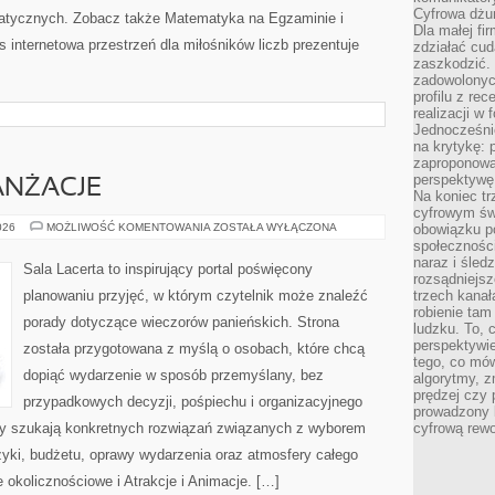
Cyfrowa dżun
ycznych. Zobacz także Matematyka na Egzaminie i
Dla małej fir
internetowa przestrzeń dla miłośników liczb prezentuje
zdziałać cud
zaszkodzić. 
zadowolonych
profilu z re
realizacji w
Jednocześni
na krytykę: p
zaproponowa
perspektywę.
ANŻACJE
Na koniec tr
cyfrowym św
DEKORACJE
026
MOŻLIWOŚĆ KOMENTOWANIA
ZOSTAŁA WYŁĄCZONA
obowiązku po
I
społeczności
ARANŻACJE
naraz i śled
Sala Lacerta to inspirujący portal poświęcony
rozsądniejs
planowaniu przyjęć, w którym czytelnik może znaleźć
trzech kanała
robienie tam
porady dotyczące wieczorów panieńskich. Strona
ludzku. To, 
perspektywie,
została przygotowana z myślą o osobach, które chcą
tego, co mów
dopiąć wydarzenie w sposób przemyślany, bez
algorytmy, z
prędzej czy 
przypadkowych decyzji, pośpiechu i organizacyjnego
prowadzony b
rzy szukają konkretnych rozwiązań związanych z wyborem
cyfrową rewo
uzyki, budżetu, oprawy wydarzenia oraz atmosfery całego
 okolicznościowe i Atrakcje i Animacje. […]