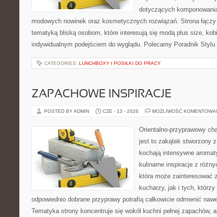
dotyczących komponowania 
modowych nowinek oraz kosmetycznych rozwiązań. Strona łączy l
tematyką bliską osobom, które interesują się modą plus size, kobi
indywidualnym podejściem do wyglądu. Polecamy Poradnik Stylu 
CATEGORIES:
LUNCHBOXY I POSIŁKI DO PRACY
ZAPACHOWE INSPIRACJE
POSTED BY ADMIN
CZE - 13 - 2026
MOŻLIWOŚĆ KOMENTOWA
Orientalno-przyprawowy char
jest to zakątek stworzony 
kochają intensywne aromaty
kulinarne inspiracje z różny
która może zainteresować
kucharzy, jak i tych, którz
odpowiednio dobrane przyprawy potrafią całkowicie odmienić nawe
Tematyka strony koncentruje się wokół kuchni pełnej zapachów, al