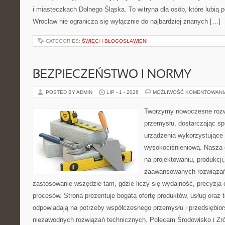
i miasteczkach Dolnego Śląska. To witryna dla osób, które lubi
Wrocław nie ogranicza się wyłącznie do najbardziej znanych […]
CATEGORIES:
ŚWIĘCI I BŁOGOSŁAWIENI
BEZPIECZEŃSTWO I NORMY
POSTED BY ADMIN
LIP - 1 - 2026
MOŻLIWOŚĆ KOMENTOWAN
Tworzymy nowoczesne rozw
przemysłu, dostarczając s
urządzenia wykorzystujące 
wysokociśnieniową. Nasza d
na projektowaniu, produkcji
zaawansowanych rozwiązań,
zastosowanie wszędzie tam, gdzie liczy się wydajność, precyzj
procesów. Strona prezentuje bogatą ofertę produktów, usług oraz t
odpowiadają na potrzeby współczesnego przemysłu i przedsiębio
niezawodnych rozwiązań technicznych. Polecam Środowisko i Z