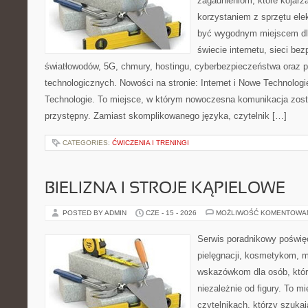
zagadnieniom, które kojarz
korzystaniem z sprzętu ele
być wygodnym miejscem dla
świecie internetu, sieci b
światłowodów, 5G, chmury, hostingu, cyberbezpieczeństwa oraz 
technologicznych. Nowości na stronie: Internet i Nowe Technologie
Technologie. To miejsce, w którym nowoczesna komunikacja zos
przystępny. Zamiast skomplikowanego języka, czytelnik […]
CATEGORIES:
ĆWICZENIA I TRENINGI
BIELIZNA I STROJE KĄPIELOWE
POSTED BY ADMIN
CZE - 15 - 2026
MOŻLIWOŚĆ KOMENTOWA
Serwis poradnikowy poświęc
pielęgnacji, kosmetykom, 
wskazówkom dla osób, któr
niezależnie od figury. To m
czytelnikach, którzy szukaj