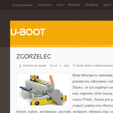
Archiwum
Love
Malcziki
Redakcja
Strona główna
Spis Tr
U-BOOT
ZGORZELEC
POSTED BY ADMIN
LIP - 2 - 2026
MOŻLIWOŚĆ KOMENTOWAN
Moda Wrocław to wielowątk
poświęcony odkrywaniu ci
Śląsku, ze szczególnym uw
oraz regionów, które tworz
części Polski. Strona jest
znaleźć praktyczne informa
historii, kultury, architektury, przyrody, wydarzeń, rekreacji oraz