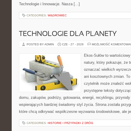
Technologie i Innowacje. Nasza […]
CATEGORIES:
WĄGROWIEC
TECHNOLOGIE DLA PLANETY
POSTED BY ADMIN
CZE - 27 - 2026
MOŻLIWOŚĆ KOMENTOWA
Ekos-Sułów to wartościowy 
natury, który pokazuje, że 
oznaczać wielkich wyrzecz
ani kosztownych zmian. To 
czytelnik może znaleźć wsk
przystępne teksty dotyczą
domu, zakupów, podróży, gotowania, energii, recyklingu, przyrod
wspierających bardziej świadomy styl życia. Strona została przy
które chcą odkrywać współczesne wyzwania środowiskowe, ale j
CATEGORIES:
HISTORIE I PRZYPADKI Z DRÓG