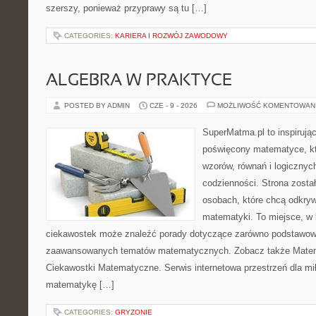
szerszy, ponieważ przyprawy są tu […]
CATEGORIES:
KARIERA I ROZWÓJ ZAWODOWY
ALGEBRA W PRAKTYCE
POSTED BY ADMIN
CZE - 9 - 2026
MOŻLIWOŚĆ KOMENTOWAN
SuperMatma.pl to inspirując
poświęcony matematyce, któ
wzorów, równań i logicznyc
codzienności. Strona zosta
osobach, które chcą odkry
matematyki. To miejsce, w 
ciekawostek może znaleźć porady dotyczące zarówno podstawowyc
zaawansowanych tematów matematycznych. Zobacz także Matem
Ciekawostki Matematyczne. Serwis internetowa przestrzeń dla mił
matematykę […]
CATEGORIES:
GRYZONIE