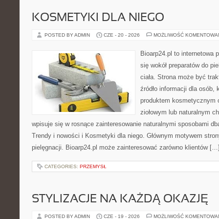
KOSMETYKI DLA NIEGO
POSTED BY ADMIN
CZE - 20 - 2026
MOŻLIWOŚĆ KOMENTOWA
Bioarp24.pl to internetowa 
się wokół preparatów do pie
ciała. Strona może być tra
źródło informacji dla osób, k
produktem kosmetycznym o 
ziołowym lub naturalnym cha
wpisuje się w rosnące zainteresowanie naturalnymi sposobami db
Trendy i nowości i Kosmetyki dla niego. Głównym motywem strony
pielęgnacji. Bioarp24.pl może zainteresować zarówno klientów […
CATEGORIES:
PRZEMYSŁ
STYLIZACJE NA KAŻDĄ OKAZJĘ
POSTED BY ADMIN
CZE - 19 - 2026
MOŻLIWOŚĆ KOMENTOWA