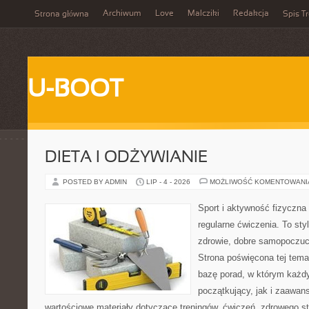
Archiwum
Love
Malcziki
Redakcja
Strona główna
Spis Tr
U-BOOT
DIETA I ODŻYWIANIE
POSTED BY ADMIN
LIP - 4 - 2026
MOŻLIWOŚĆ KOMENTOWAN
Sport i aktywność fizyczna 
regularne ćwiczenia. To sty
zdrowie, dobre samopoczuci
Strona poświęcona tej tem
bazę porad, w którym każdy
początkujący, jak i zaawa
wartościowe materiały dotyczące treningów, ćwiczeń, zdrowego st