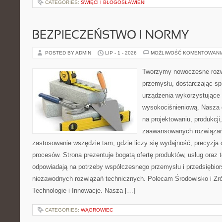
CATEGORIES:
ŚWIĘCI I BŁOGOSŁAWIENI
BEZPIECZEŃSTWO I NORMY
POSTED BY ADMIN
LIP - 1 - 2026
MOŻLIWOŚĆ KOMENTOWAN
Tworzymy nowoczesne rozw
przemysłu, dostarczając s
urządzenia wykorzystujące 
wysokociśnieniową. Nasza d
na projektowaniu, produkcji
zaawansowanych rozwiązań,
zastosowanie wszędzie tam, gdzie liczy się wydajność, precyzj
procesów. Strona prezentuje bogatą ofertę produktów, usług oraz t
odpowiadają na potrzeby współczesnego przemysłu i przedsiębio
niezawodnych rozwiązań technicznych. Polecam Środowisko i Z
Technologie i Innowacje. Nasza […]
CATEGORIES:
WĄGROWIEC