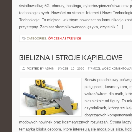
światłowodów, 5G, chmury, hostingu, cyberbezpieczeństwa oraz 
technologicznych. Nowości na stronie: Internet i Nowe Technologie
Technologie. To miejsce, w którym nowoczesna komunikacja zos
przystępny. Zamiast skomplikowanego języka, czytelnik […]
CATEGORIES:
ĆWICZENIA I TRENINGI
BIELIZNA I STROJE KĄPIELOWE
POSTED BY ADMIN
CZE - 15 - 2026
MOŻLIWOŚĆ KOMENTOWA
Serwis poradnikowy poświęc
pielęgnacji, kosmetykom, 
wskazówkom dla osób, któr
niezależnie od figury. To m
czytelnikach, którzy szukaj
dotyczących komponowania 
modowych nowinek oraz kosmetycznych rozwiązań. Strona łączy l
tematyką bliską osobom, które interesują się modą plus size, kobi