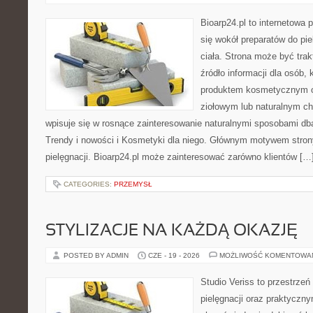
Bioarp24.pl to internetowa 
się wokół preparatów do pie
ciała. Strona może być tra
źródło informacji dla osób, k
produktem kosmetycznym o 
ziołowym lub naturalnym cha
wpisuje się w rosnące zainteresowanie naturalnymi sposobami db
Trendy i nowości i Kosmetyki dla niego. Głównym motywem strony
pielęgnacji. Bioarp24.pl może zainteresować zarówno klientów […
CATEGORIES:
PRZEMYSŁ
STYLIZACJE NA KAŻDĄ OKAZJĘ
POSTED BY ADMIN
CZE - 19 - 2026
MOŻLIWOŚĆ KOMENTOWA
Studio Veriss to przestrzeń
pielęgnacji oraz praktyczn