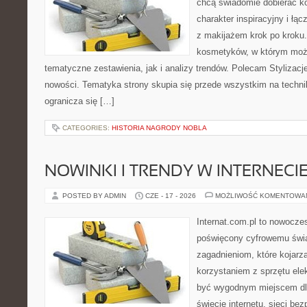
chcą świadomie dobierać k
charakter inspiracyjny i łą
z makijażem krok po kroku.
kosmetyków, w którym moż
tematyczne zestawienia, jak i analizy trendów. Polecam Stylizacje
nowości. Tematyka strony skupia się przede wszystkim na technik
ogranicza się […]
CATEGORIES:
HISTORIA NAGRODY NOBLA
NOWINKI I TRENDY W INTERNECI
POSTED BY ADMIN
CZE - 17 - 2026
MOŻLIWOŚĆ KOMENTOWA
Internat.com.pl to nowocze
poświęcony cyfrowemu świ
zagadnieniom, które kojarz
korzystaniem z sprzętu ele
być wygodnym miejscem dla
świecie internetu, sieci b