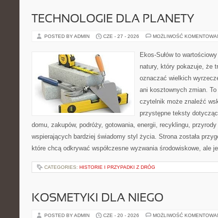
TECHNOLOGIE DLA PLANETY
POSTED BY ADMIN
CZE - 27 - 2026
MOŻLIWOŚĆ KOMENTOWA
Ekos-Sułów to wartościowy 
natury, który pokazuje, że 
oznaczać wielkich wyrzecz
ani kosztownych zmian. To 
czytelnik może znaleźć wsk
przystępne teksty dotyczą
domu, zakupów, podróży, gotowania, energii, recyklingu, przyrod
wspierających bardziej świadomy styl życia. Strona została przy
które chcą odkrywać współczesne wyzwania środowiskowe, ale j
CATEGORIES:
HISTORIE I PRZYPADKI Z DRÓG
KOSMETYKI DLA NIEGO
POSTED BY ADMIN
CZE - 20 - 2026
MOŻLIWOŚĆ KOMENTOWA