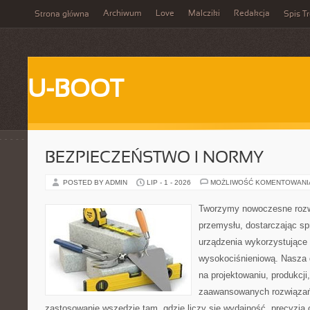
Archiwum
Love
Malcziki
Redakcja
Strona główna
Spis Tr
U-BOOT
BEZPIECZEŃSTWO I NORMY
POSTED BY ADMIN
LIP - 1 - 2026
MOŻLIWOŚĆ KOMENTOWAN
Tworzymy nowoczesne rozw
przemysłu, dostarczając s
urządzenia wykorzystujące 
wysokociśnieniową. Nasza d
na projektowaniu, produkcji
zaawansowanych rozwiązań,
zastosowanie wszędzie tam, gdzie liczy się wydajność, precyzj