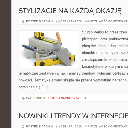
STYLIZACJE NA KAŻDĄ OKAZJĘ
POSTED BY ADMIN
CZE - 19 - 2026
MOŻLIWOŚĆ KOMENTOWA
Studio Veriss to przestrzeń
pielęgnacji oraz praktyczn
chcą świadomie dobierać k
charakter inspiracyjny i łą
z makijażem krok po kroku.
kosmetyków, w którym moż
tematyczne zestawienia, jak i analizy trendów. Polecam Stylizacje
nowości. Tematyka strony skupia się przede wszystkim na technik
ogranicza się […]
CATEGORIES:
HISTORIA NAGRODY NOBLA
NOWINKI I TRENDY W INTERNECI
POSTED BY ADMIN
CZE - 17 - 2026
MOŻLIWOŚĆ KOMENTOWA