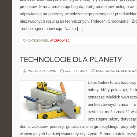
procesów. Strona prezentuje bogatą ofertę produktów, usług oraz t
odpowiadają na potrzeby współczesnego przemysłu i przedsiębio
niezawodnych rozwiązań technicznych. Polecam Środowisko i Z
Technologie i Innowacje. Nasza […]
CATEGORIES:
WĄGROWIEC
TECHNOLOGIE DLA PLANETY
POSTED BY ADMIN
CZE - 27 - 2026
MOŻLIWOŚĆ KOMENTOWA
Ekos-Sułów to wartościowy 
natury, który pokazuje, że 
oznaczać wielkich wyrzecz
ani kosztownych zmian. To 
czytelnik może znaleźć wsk
przystępne teksty dotyczą
domu, zakupów, podróży, gotowania, energii, recyklingu, przyrod
wspierających bardziej świadomy styl życia. Strona została przy