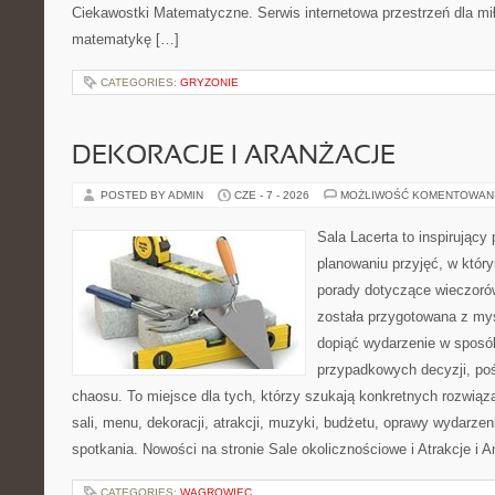
Ciekawostki Matematyczne. Serwis internetowa przestrzeń dla mił
matematykę […]
CATEGORIES:
GRYZONIE
DEKORACJE I ARANŻACJE
POSTED BY ADMIN
CZE - 7 - 2026
MOŻLIWOŚĆ KOMENTOWAN
Sala Lacerta to inspirujący
planowaniu przyjęć, w któr
porady dotyczące wieczoró
została przygotowana z myś
dopiąć wydarzenie w sposó
przypadkowych decyzji, poś
chaosu. To miejsce dla tych, którzy szukają konkretnych rozwi
sali, menu, dekoracji, atrakcji, muzyki, budżetu, oprawy wydarze
spotkania. Nowości na stronie Sale okolicznościowe i Atrakcje i 
CATEGORIES:
WĄGROWIEC