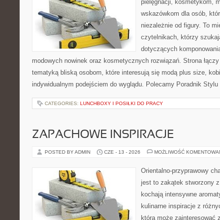
pielęgnacji, kosmetykom, 
wskazówkom dla osób, któr
niezależnie od figury. To m
czytelnikach, którzy szukaj
dotyczących komponowania 
modowych nowinek oraz kosmetycznych rozwiązań. Strona łączy l
tematyką bliską osobom, które interesują się modą plus size, kobi
indywidualnym podejściem do wyglądu. Polecamy Poradnik Stylu 
CATEGORIES:
LUNCHBOXY I POSIŁKI DO PRACY
ZAPACHOWE INSPIRACJE
POSTED BY ADMIN
CZE - 13 - 2026
MOŻLIWOŚĆ KOMENTOWA
Orientalno-przyprawowy char
jest to zakątek stworzony 
kochają intensywne aromaty
kulinarne inspiracje z różny
która może zainteresować