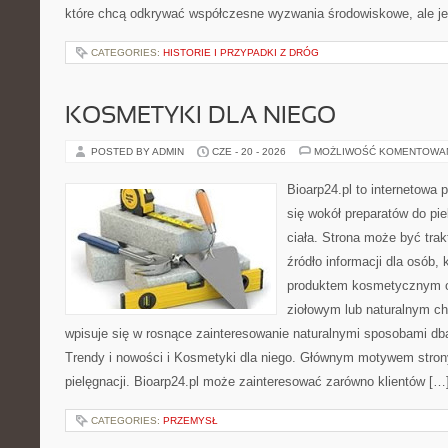
które chcą odkrywać współczesne wyzwania środowiskowe, ale j
CATEGORIES:
HISTORIE I PRZYPADKI Z DRÓG
KOSMETYKI DLA NIEGO
POSTED BY ADMIN
CZE - 20 - 2026
MOŻLIWOŚĆ KOMENTOWA
Bioarp24.pl to internetowa 
się wokół preparatów do pie
ciała. Strona może być tra
źródło informacji dla osób, k
produktem kosmetycznym o 
ziołowym lub naturalnym cha
wpisuje się w rosnące zainteresowanie naturalnymi sposobami db
Trendy i nowości i Kosmetyki dla niego. Głównym motywem strony
pielęgnacji. Bioarp24.pl może zainteresować zarówno klientów […
CATEGORIES:
PRZEMYSŁ