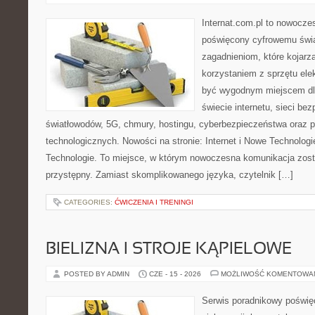
Internat.com.pl to nowocze
poświęcony cyfrowemu świ
zagadnieniom, które kojarz
korzystaniem z sprzętu ele
być wygodnym miejscem dla
świecie internetu, sieci b
światłowodów, 5G, chmury, hostingu, cyberbezpieczeństwa oraz 
technologicznych. Nowości na stronie: Internet i Nowe Technologie
Technologie. To miejsce, w którym nowoczesna komunikacja zos
przystępny. Zamiast skomplikowanego języka, czytelnik […]
CATEGORIES:
ĆWICZENIA I TRENINGI
BIELIZNA I STROJE KĄPIELOWE
POSTED BY ADMIN
CZE - 15 - 2026
MOŻLIWOŚĆ KOMENTOWA
Serwis poradnikowy poświęc