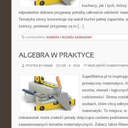
kucharzy, jak i tych, którz
odpowiednio dobrane przyprawy potrafią całkowicie odmienić nawe
Tematyka strony koncentruje się wokół kuchni pełnej zapachów, al
szerszy, ponieważ przyprawy są tu […]
CATEGORIES:
KARIERA I ROZWÓJ ZAWODOWY
ALGEBRA W PRAKTYCE
POSTED BY ADMIN
CZE - 9 - 2026
MOŻLIWOŚĆ KOMENTOWAN
SuperMatma.pl to inspirując
poświęcony matematyce, któ
wzorów, równań i logicznyc
codzienności. Strona zosta
osobach, które chcą odkry
matematyki. To miejsce, w 
ciekawostek może znaleźć porady dotyczące zarówno podstawowyc
zaawansowanych tematów matematycznych. Zobacz także Matem