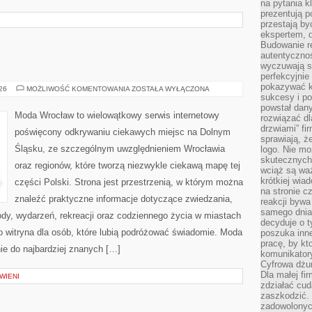
na pytania kl
prezentują p
przestają by
ekspertem, 
Budowanie re
autentycznoś
wyczuwają s
perfekcyjnie
pokazywać ku
ZGORZELEC
026
MOŻLIWOŚĆ KOMENTOWANIA
ZOSTAŁA WYŁĄCZONA
sukcesy i pot
powstał dany
Moda Wrocław to wielowątkowy serwis internetowy
rozwiązać dl
drzwiami” fi
poświęcony odkrywaniu ciekawych miejsc na Dolnym
sprawiają, 
Śląsku, ze szczególnym uwzględnieniem Wrocławia
logo. Nie mo
skutecznych 
oraz regionów, które tworzą niezwykle ciekawą mapę tej
wciąż są waż
krótkiej wia
części Polski. Strona jest przestrzenią, w którym można
na stronie 
znaleźć praktyczne informacje dotyczące zwiedzania,
reakcji byw
samego dnia
zyrody, wydarzeń, rekreacji oraz codziennego życia w miastach
decyduje o t
o witryna dla osób, które lubią podróżować świadomie. Moda
poszuka inne
pracę, by kt
ie do najbardziej znanych […]
komunikatory
Cyfrowa dżun
Dla małej fir
WIENI
zdziałać cud
zaszkodzić. 
zadowolonych