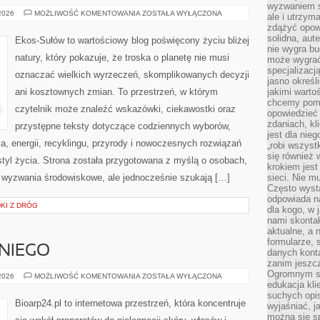
wyzwaniem st
TECHNOLOGIE
 2026
MOŻLIWOŚĆ KOMENTOWANIA
ZOSTAŁA WYŁĄCZONA
ale i utrzym
DLA
zdążyć opowi
PLANETY
solidna, aut
Ekos-Sułów to wartościowy blog poświęcony życiu bliżej
nie wygra bu
natury, który pokazuje, że troska o planetę nie musi
może wygrać 
specjalizacj
oznaczać wielkich wyrzeczeń, skomplikowanych decyzji
jasno określ
ani kosztownych zmian. To przestrzeń, w którym
jakimi warto
chcemy pomag
czytelnik może znaleźć wskazówki, ciekawostki oraz
opowiedzieć 
zdaniach, kl
przystępne teksty dotyczące codziennych wyborów,
jest dla nie
, energii, recyklingu, przyrody i nowoczesnych rozwiązań
„robi wszyst
się również
tyl życia. Strona została przygotowana z myślą o osobach,
krokiem jes
 wyzwania środowiskowe, ale jednocześnie szukają […]
sieci. Nie m
Często wysta
odpowiada n
DKI Z DRÓG
dla kogo, w 
nami skonta
aktualne, a 
formularze, 
NIEGO
danych kont
zanim jeszcz
Ogromnym sp
KOSMETYKI
 2026
MOŻLIWOŚĆ KOMENTOWANIA
ZOSTAŁA WYŁĄCZONA
DLA
edukacja kli
NIEGO
suchych opis
Bioarp24.pl to internetowa przestrzeń, która koncentruje
wyjaśniać, j
można się sp