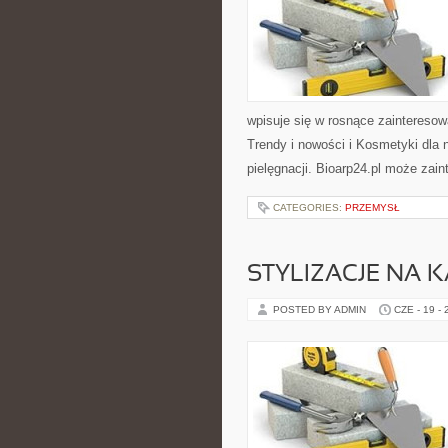
wpisuje się w rosnące zaintereso
Trendy i nowości i Kosmetyki dla
pielęgnacji. Bioarp24.pl może zai
CATEGORIES:
PRZEMYSŁ
STYLIZACJE NA 
POSTED BY ADMIN
CZE - 19 -