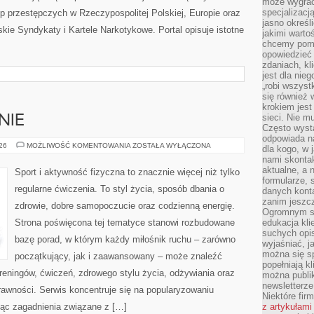
może wygrać 
specjalizacj
p przestępczych w Rzeczypospolitej Polskiej, Europie oraz
jasno określ
kie Syndykaty i Kartele Narkotykowe. Portal opisuje istotne
jakimi warto
chcemy pomag
opowiedzieć 
zdaniach, kl
jest dla nie
„robi wszyst
się również
krokiem jes
sieci. Nie m
NIE
Często wysta
odpowiada n
DIETA
026
MOŻLIWOŚĆ KOMENTOWANIA
ZOSTAŁA WYŁĄCZONA
dla kogo, w 
I
nami skonta
ODŻYWIANIE
aktualne, a 
Sport i aktywność fizyczna to znacznie więcej niż tylko
formularze, 
regularne ćwiczenia. To styl życia, sposób dbania o
danych kont
zanim jeszcz
zdrowie, dobre samopoczucie oraz codzienną energię.
Ogromnym sp
Strona poświęcona tej tematyce stanowi rozbudowane
edukacja kli
suchych opis
bazę porad, w którym każdy miłośnik ruchu – zarówno
wyjaśniać, j
można się sp
początkujący, jak i zaawansowany – może znaleźć
popełniają kl
reningów, ćwiczeń, zdrowego stylu życia, odżywiania oraz
można publi
newsletterz
rawności. Serwis koncentruje się na popularyzowaniu
Niektóre fir
jąc zagadnienia związane z […]
z artykułami