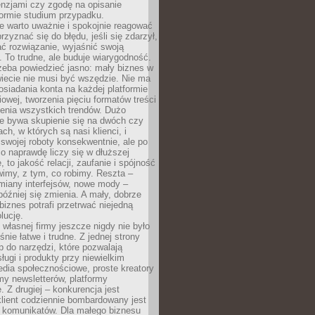
cenzjami czy zgodę na opisanie
 formie studium przypadku.
e warto uważnie i spokojnie reagować
rzyznać się do błędu, jeśli się zdarzył,
ć rozwiązanie, wyjaśnić swoją
 To trudne, ale buduje wiarygodność.
zeba powiedzieć jasno: mały biznes w
iecie nie musi być wszędzie. Nie ma
siadania konta na każdej platformie
owej, tworzenia pięciu formatów treści
zenia wszystkich trendów. Dużo
ze bywa skupienie się na dwóch czy
ch, w których są nasi klienci, i
 swojej roboty konsekwentnie, ale po
co naprawdę liczy się w dłuższej
 to jakość relacji, zaufanie i spójność
imy, z tym, co robimy. Reszta –
miany interfejsów, nowe mody –
później się zmienia. A mały, dobrze
iznes potrafi przetrwać niejedną
lucję.
własnej firmy jeszcze nigdy nie było
nie łatwe i trudne. Z jednej strony
 do narzędzi, które pozwalają
ugi i produkty przy niewielkim
dia społecznościowe, proste kreatory
my newsletterów, platformy
 Z drugiej – konkurencja jest
lient codziennie bombardowany jest
i komunikatów. Dla małego biznesu