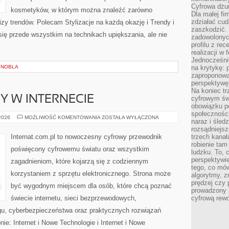
Cyfrowa dżun
kosmetyków, w którym można znaleźć zarówno
Dla małej fir
zdziałać cud
izy trendów. Polecam Stylizacje na każdą okazję i Trendy i
zaszkodzić. 
ię przede wszystkim na technikach upiększania, ale nie
zadowolonych
profilu z re
realizacji w
Jednocześni
 NOBLA
na krytykę: p
zaproponowa
perspektywę.
Na koniec tr
Y W INTERNECIE
cyfrowym św
obowiązku po
społeczności
NOWINKI
 2026
MOŻLIWOŚĆ KOMENTOWANIA
ZOSTAŁA WYŁĄCZONA
naraz i śled
I
TRENDY
rozsądniejs
W
Internat.com.pl to nowoczesny cyfrowy przewodnik
trzech kanała
INTERNECIE
robienie tam
poświęcony cyfrowemu światu oraz wszystkim
ludzku. To, 
perspektywie,
zagadnieniom, które kojarzą się z codziennym
tego, co mów
korzystaniem z sprzętu elektronicznego. Strona może
algorytmy, z
prędzej czy 
być wygodnym miejscem dla osób, które chcą poznać
prowadzony b
świecie internetu, sieci bezprzewodowych,
cyfrową rewo
gu, cyberbezpieczeństwa oraz praktycznych rozwiązań
ie: Internet i Nowe Technologie i Internet i Nowe