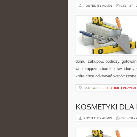
POSTED BY ADMIN
CZE - 27 -
domu, zakupów, podróży, gotowania
wspierających bardziej świadomy s
które chcą odkrywać współczesne
CATEGORIES:
HISTORIE I PRZYPA
KOSMETYKI DLA 
POSTED BY ADMIN
CZE - 20 -