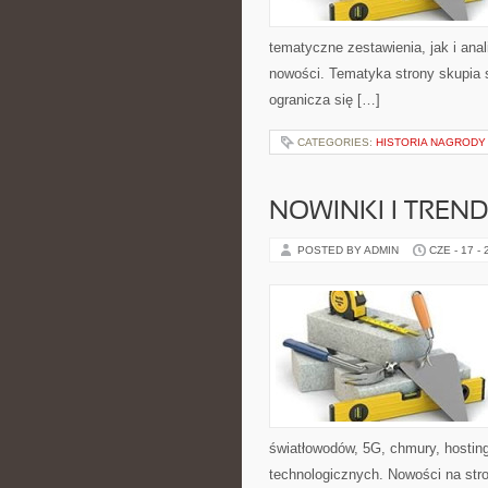
tematyczne zestawienia, jak i anal
nowości. Tematyka strony skupia s
ogranicza się […]
CATEGORIES:
HISTORIA NAGRODY
NOWINKI I TREND
POSTED BY ADMIN
CZE - 17 -
światłowodów, 5G, chmury, hostin
technologicznych. Nowości na stron