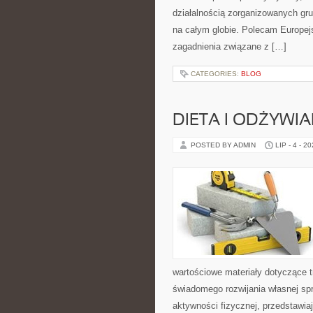
działalnością zorganizowanych gru
na całym globie. Polecam Europejs
zagadnienia związane z […]
CATEGORIES:
BLOG
DIETA I ODŻYWIA
POSTED BY ADMIN
LIP - 4 - 2
wartościowe materiały dotyczące t
świadomego rozwijania własnej sp
aktywności fizycznej, przedstawia