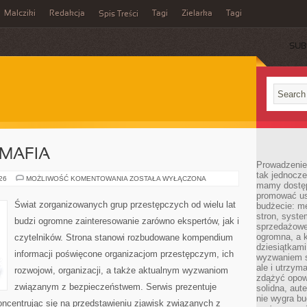
Malcziki
Redakcja
Tagi
Zielarka
Tagi
Spis Treści
SUB
MAFIA
Prowadzenie 
tak jednocześ
PRAWO
026
MOŻLIWOŚĆ KOMENTOWANIA
ZOSTAŁA WYŁĄCZONA
mamy dostęp
KONTRA
MAFIA
promować usł
Świat zorganizowanych grup przestępczych od wielu lat
budżecie: me
stron, syste
budzi ogromne zainteresowanie zarówno ekspertów, jak i
sprzedażowe.
ogromna, a k
czytelników. Strona stanowi rozbudowane kompendium
dziesiątkam
informacji poświęcone organizacjom przestępczym, ich
wyzwaniem st
ale i utrzym
rozwojowi, organizacji, a także aktualnym wyzwaniom
zdążyć opowi
związanym z bezpieczeństwem. Serwis prezentuje
solidna, aut
nie wygra bu
ncentrując się na przedstawieniu zjawisk związanych z