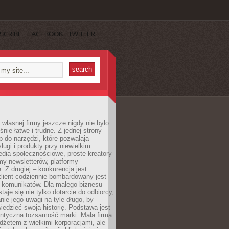
SCRIBE
FACEBOOK
TWITTER
własnej firmy jeszcze nigdy nie było
nie łatwe i trudne. Z jednej strony
 do narzędzi, które pozwalają
ugi i produkty przy niewielkim
dia społecznościowe, proste kreatory
my newsletterów, platformy
 Z drugiej – konkurencja jest
lient codziennie bombardowany jest
i komunikatów. Dla małego biznesu
aje się nie tylko dotarcie do odbiorcy,
anie jego uwagi na tyle długo, by
edzieć swoją historię. Podstawą jest
entyczna tożsamość marki. Mała firma
dżetem z wielkimi korporacjami, ale