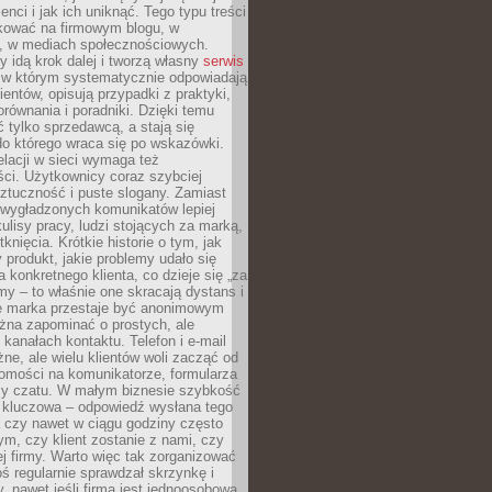
ienci i jak ich uniknąć. Tego typu treści
kować na firmowym blogu, w
e, w mediach społecznościowych.
my idą krok dalej i tworzą własny
serwis
w którym systematycznie odpowiadają
ientów, opisują przypadki z praktyki,
orównania i poradniki. Dzięki temu
ć tylko sprzedawcą, a stają się
do którego wraca się po wskazówki.
lacji w sieci wymaga też
ci. Użytkownicy coraz szybciej
ztuczność i puste slogany. Zamiast
 wygładzonych komunikatów lepiej
lisy pracy, ludzi stojących za marką,
knięcia. Krótkie historie o tym, jak
 produkt, jakie problemy udało się
a konkretnego klienta, co dzieje się „za
rmy – to właśnie one skracają dystans i
że marka przestaje być anonimowym
żna zapominać o prostych, ale
kanałach kontaktu. Telefon i e-mail
ne, ale wielu klientów woli zacząć od
domości na komunikatorze, formularza
czy czatu. W małym biznesie szybkość
a kluczowa – odpowiedź wysłana tego
 czy nawet w ciągu godziny często
ym, czy klient zostanie z nami, czy
j firmy. Warto więc tak zorganizować
oś regularnie sprawdzał skrzynkę i
, nawet jeśli firma jest jednoosobowa.