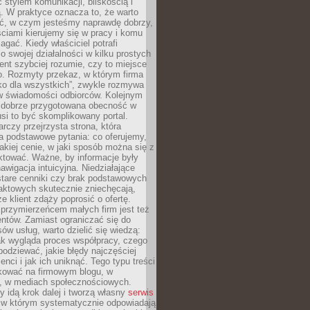
stylem komunikacji, bliskością i
ą. W praktyce oznacza to, że warto
ić, w czym jesteśmy naprawdę dobrzy,
ściami kierujemy się w pracy i komu
ać. Kiedy właściciel potrafi
o swojej działalności w kilku prostych
ient szybciej rozumie, czy to miejsce
go. Rozmyty przekaz, w którym firma
ko dla wszystkich”, zwykle rozmywa
 w świadomości odbiorców. Kolejnym
t dobrze przygotowana obecność w
usi to być skomplikowany portal.
rczy przejrzysta strona, która
a podstawowe pytania: co oferujemy,
jakiej cenie, w jaki sposób można się z
ktować. Ważne, by informacje były
nawigacja intuicyjna. Niedziałające
stare cenniki czy brak podstawowych
aktowych skutecznie zniechęcają,
e klient zdąży poprosić o ofertę.
rzymierzeńcem małych firm jest też
entów. Zamiast ograniczać się do
ów usług, warto dzielić się wiedzą:
ak wygląda proces współpracy, czego
odziewać, jakie błędy najczęściej
ienci i jak ich uniknąć. Tego typu treści
kować na firmowym blogu, w
e, w mediach społecznościowych.
my idą krok dalej i tworzą własny
serwis
w którym systematycznie odpowiadają