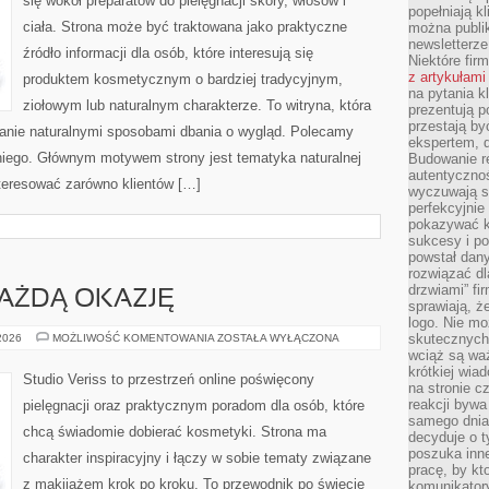
się wokół preparatów do pielęgnacji skóry, włosów i
popełniają kl
ciała. Strona może być traktowana jako praktyczne
można publi
newsletterz
źródło informacji dla osób, które interesują się
Niektóre fir
z artykułami
produktem kosmetycznym o bardziej tradycyjnym,
na pytania kl
ziołowym lub naturalnym charakterze. To witryna, która
prezentują p
przestają by
wanie naturalnymi sposobami dbania o wygląd. Polecamy
ekspertem, 
 niego. Głównym motywem strony jest tematyka naturalnej
Budowanie re
autentycznoś
nteresować zarówno klientów […]
wyczuwają s
perfekcyjnie
pokazywać ku
sukcesy i pot
powstał dany
rozwiązać dl
drzwiami” fi
KAŻDĄ OKAZJĘ
sprawiają, 
logo. Nie mo
STYLIZACJE
skutecznych 
 2026
MOŻLIWOŚĆ KOMENTOWANIA
ZOSTAŁA WYŁĄCZONA
NA
wciąż są waż
KAŻDĄ
krótkiej wia
OKAZJĘ
Studio Veriss to przestrzeń online poświęcony
na stronie 
reakcji byw
pielęgnacji oraz praktycznym poradom dla osób, które
samego dnia
chcą świadomie dobierać kosmetyki. Strona ma
decyduje o t
poszuka inne
charakter inspiracyjny i łączy w sobie tematy związane
pracę, by kt
z makijażem krok po kroku. To przewodnik po świecie
komunikatory