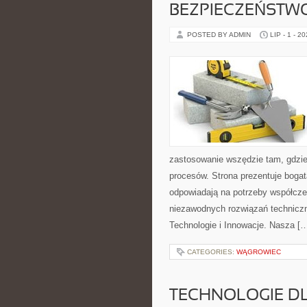
BEZPIECZEŃSTW
POSTED BY ADMIN
LIP - 1 - 2
zastosowanie wszędzie tam, gdzie
procesów. Strona prezentuje bogatą
odpowiadają na potrzeby współcze
niezawodnych rozwiązań technicz
Technologie i Innowacje. Nasza [
CATEGORIES:
WĄGROWIEC
TECHNOLOGIE D