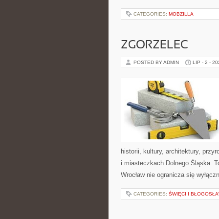
CATEGORIES:
MOBZILLA
ZGORZELEC
POSTED BY ADMIN
LIP - 2 - 2
historii, kultury, architektury, pr
i miasteczkach Dolnego Śląska. T
Wrocław nie ogranicza się wyłączn
CATEGORIES:
ŚWIĘCI I BŁOGOSŁA