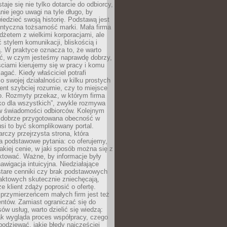
aje się nie tylko dotarcie do odbiorcy,
anie jego uwagi na tyle długo, by
edzieć swoją historię. Podstawą jest
entyczna tożsamość marki. Mała firma
dżetem z wielkimi korporacjami, ale
stylem komunikacji, bliskością i
ą. W praktyce oznacza to, że warto
ić, w czym jesteśmy naprawdę dobrzy,
ściami kierujemy się w pracy i komu
ać. Kiedy właściciel potrafi
o swojej działalności w kilku prostych
ient szybciej rozumie, czy to miejsce
go. Rozmyty przekaz, w którym firma
ko dla wszystkich”, zwykle rozmywa
 w świadomości odbiorców. Kolejnym
t dobrze przygotowana obecność w
usi to być skomplikowany portal.
rczy przejrzysta strona, która
a podstawowe pytania: co oferujemy,
jakiej cenie, w jaki sposób można się z
ktować. Ważne, by informacje były
nawigacja intuicyjna. Niedziałające
stare cenniki czy brak podstawowych
aktowych skutecznie zniechęcają,
e klient zdąży poprosić o ofertę.
rzymierzeńcem małych firm jest też
entów. Zamiast ograniczać się do
ów usług, warto dzielić się wiedzą:
ak wygląda proces współpracy, czego
odziewać, jakie błędy najczęściej