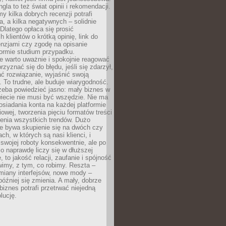
gla to też świat opinii i rekomendacji.
my kilka dobrych recenzji potrafi
a, a kilka negatywnych – solidnie
Dlatego opłaca się prosić
 klientów o krótką opinię, link do
cenzjami czy zgodę na opisanie
 formie studium przypadku.
e warto uważnie i spokojnie reagować
rzyznać się do błędu, jeśli się zdarzył,
ć rozwiązanie, wyjaśnić swoją
 To trudne, ale buduje wiarygodność.
zeba powiedzieć jasno: mały biznes w
iecie nie musi być wszędzie. Nie ma
siadania konta na każdej platformie
owej, tworzenia pięciu formatów treści
zenia wszystkich trendów. Dużo
ze bywa skupienie się na dwóch czy
ch, w których są nasi klienci, i
 swojej roboty konsekwentnie, ale po
co naprawdę liczy się w dłuższej
 to jakość relacji, zaufanie i spójność
imy, z tym, co robimy. Reszta –
miany interfejsów, nowe mody –
później się zmienia. A mały, dobrze
iznes potrafi przetrwać niejedną
lucję.