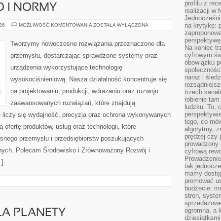
profilu z re
O I NORMY
realizacji w
Jednocześni
BEZPIECZEŃSTWO
na krytykę: p
026
MOŻLIWOŚĆ KOMENTOWANIA
ZOSTAŁA WYŁĄCZONA
I
zaproponowa
NORMY
perspektywę.
Tworzymy nowoczesne rozwiązania przeznaczone dla
Na koniec tr
cyfrowym św
przemysłu, dostarczając sprawdzone systemy oraz
obowiązku po
urządzenia wykorzystujące technologię
społeczności
naraz i śled
wysokociśnieniową. Nasza działalność koncentruje się
rozsądniejs
na projektowaniu, produkcji, wdrażaniu oraz rozwoju
trzech kanała
robienie tam
zaawansowanych rozwiązań, które znajdują
ludzku. To, 
perspektywie,
 liczy się wydajność, precyzja oraz ochrona wykonywanych
tego, co mów
 ofertę produktów, usług oraz technologii, które
algorytmy, z
prędzej czy 
snego przemysłu i przedsiębiorstw poszukujących
prowadzony b
nych. Polecam Środowisko i Zrównoważony Rozwój i
cyfrową rewo
Prowadzenie 
…]
tak jednocześ
mamy dostęp
promować usł
budżecie: me
stron, syste
sprzedażowe.
ogromna, a k
LA PLANETY
dziesiątkam