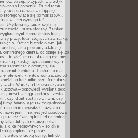
ientów, opisują przypadki z praktyki,
orównania i poradniki. Dzięki temu
ć tylko sprzedawcą, a stają się
do którego wraca się po wskazówki.
lacji w sieci wymaga też
ci. Użytkownicy coraz szybciej
ztuczność i puste slogany. Zamiast
 wygładzonych komunikatów lepiej
lisy pracy, ludzi stojących za marką,
knięcia. Krótkie historie o tym, jak
 produkt, jakie problemy udało się
a konkretnego klienta, co dzieje się „za
rmy – to właśnie one skracają dystans i
że marka przestaje być anonimowym
żna zapominać o prostych, ale
kanałach kontaktu. Telefon i e-mail
ne, ale wielu klientów woli zacząć od
domości na komunikatorze, formularza
czy czatu. W małym biznesie szybkość
a kluczowa – odpowiedź wysłana tego
 czy nawet w ciągu godziny często
ym, czy klient zostanie z nami, czy
j firmy. Warto więc tak zorganizować
oś regularnie sprawdzał skrzynkę i
, nawet jeśli firma jest jednoosobowa.
gla to też świat opinii i rekomendacji.
my kilka dobrych recenzji potrafi
a, a kilka negatywnych – solidnie
Dlatego opłaca się prosić
 klientów o krótką opinię, link do