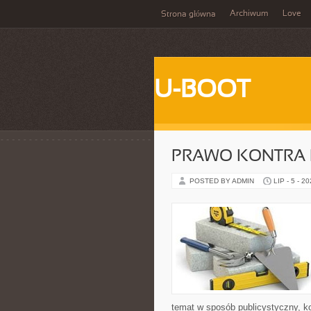
Archiwum
Love
Strona główna
U-BOOT
PRAWO KONTRA 
POSTED BY ADMIN
LIP - 5 - 2
temat w sposób publicystyczny, ko