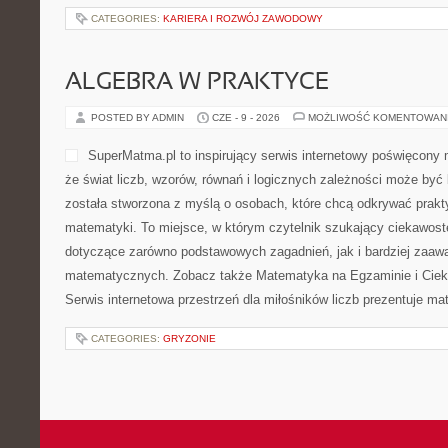
CATEGORIES:
KARIERA I ROZWÓJ ZAWODOWY
ALGEBRA W PRAKTYCE
POSTED BY ADMIN
CZE - 9 - 2026
MOŻLIWOŚĆ KOMENTOWAN
SuperMatma.pl to inspirujący serwis internetowy poświęcony
że świat liczb, wzorów, równań i logicznych zależności może być 
została stworzona z myślą o osobach, które chcą odkrywać prak
matematyki. To miejsce, w którym czytelnik szukający ciekawos
dotyczące zarówno podstawowych zagadnień, jak i bardziej zaa
matematycznych. Zobacz także Matematyka na Egzaminie i Cie
Serwis internetowa przestrzeń dla miłośników liczb prezentuje m
CATEGORIES:
GRYZONIE