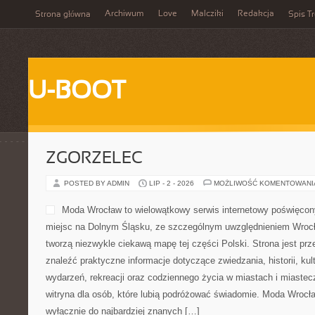
Archiwum
Love
Malcziki
Redakcja
Strona główna
Spis Tr
U-BOOT
ZGORZELEC
POSTED BY ADMIN
LIP - 2 - 2026
MOŻLIWOŚĆ KOMENTOWAN
Moda Wrocław to wielowątkowy serwis internetowy poświęco
miejsc na Dolnym Śląsku, ze szczególnym uwzględnieniem Wrocła
tworzą niezwykle ciekawą mapę tej części Polski. Strona jest pr
znaleźć praktyczne informacje dotyczące zwiedzania, historii, kultu
wydarzeń, rekreacji oraz codziennego życia w miastach i miaste
witryna dla osób, które lubią podróżować świadomie. Moda Wrocła
wyłącznie do najbardziej znanych […]