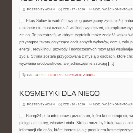
POSTED BY ADMIN
CZE - 27 - 2026
MOŻLIWOŚĆ KOMENTOWA
Ekos-Sułów to wartościowy blog poświęcony życiu bliżej natur
o planetę nie musi oznaczać wielkich wyrzeczeń, skomplikowany
zmian. To przestrzeń, w którym czytelnik może znaleźć wskazówk
przystępne teksty dotyczące codziennych wyborów, domu, zakupó
energii, recyklingu, przyrody i nowoczesnych rozwiązań wspierają
życia. Strona została przygotowana z myślą o osobach, które c
wyzwania środowiskowe, ale jednocześnie szukają […]
CATEGORIES:
HISTORIE I PRZYPADKI Z DRÓG
KOSMETYKI DLA NIEGO
POSTED BY ADMIN
CZE - 20 - 2026
MOŻLIWOŚĆ KOMENTOWA
Bioarp24.pl to internetowa przestrzeń, która koncentruje się 
pielęgnacji skóry, włosów i ciała. Strona może być traktowana jak
informacji dla osób, które interesują się produktem kosmetycznym