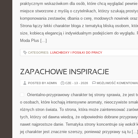
praktycznym wskazówkom dla osób, które chcą wyglądać pewnie ni
miejsce stworzone z myślą o czytelnikach, którzy szukają prost
komponowania zestawów, dbania o cerę, modowych nowinek oraz
Strona łączy lekki charakter bloga z tematyką bliską osobom, któr
size, kobiecą elegancją i indywidualnym podejściem do wyglądu. 
Moda Plus […]
CATEGORIES:
LUNCHBOXY I POSIŁKI DO PRACY
ZAPACHOWE INSPIRACJE
POSTED BY ADMIN
CZE - 13 - 2026
MOŻLIWOŚĆ KOMENTOWA
Orientalno-przyprawowy charakter tej strony sprawia, że jest
o osobach, które kochają intensywne aromaty, nieoczywiste smaki 
różnych stron świata. To strona, która może zainteresować zaró
tych, którzy od dawna wiedzą, że odpowiednio dobrane przyprawy 
nawet najprostsze danie. Tematyka strony koncentruje się wokół 
jej charakter jest znacznie szerszy, ponieważ przyprawy są tu […