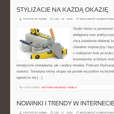
STYLIZACJE NA KAŻDĄ OKAZJĘ
POSTED BY ADMIN
CZE - 19 - 2026
MOŻLIWOŚĆ KOMENTOWA
Studio Veriss to przestrzeń
pielęgnacji oraz praktyczn
chcą świadomie dobierać k
charakter inspiracyjny i łą
z makijażem krok po kroku.
kosmetyków, w którym moż
tematyczne zestawienia, jak i analizy trendów. Polecam Stylizacje
nowości. Tematyka strony skupia się przede wszystkim na technik
ogranicza się […]
CATEGORIES:
HISTORIA NAGRODY NOBLA
NOWINKI I TRENDY W INTERNECI
POSTED BY ADMIN
CZE - 17 - 2026
MOŻLIWOŚĆ KOMENTOWA