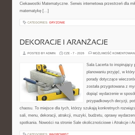
Ciekawostki Matematyczne. Serwis internetowa przestrzeń dla mił
matematykę […]
CATEGORIES:
GRYZONIE
DEKORACJE I ARANŻACJE
POSTED BY ADMIN
CZE - 7 - 2026
MOŻLIWOŚĆ KOMENTOWAN
Sala Lacerta to inspirujący
planowaniu przyjęć, w któr
porady dotyczące wieczoró
została przygotowana z myś
dopiąć wydarzenie w sposó
przypadkowych decyzji, poś
chaosu. To miejsce dla tych, którzy szukają konkretnych rozwi
sali, menu, dekoracji, atrakcji, muzyki, budżetu, oprawy wydarze
spotkania. Nowości na stronie Sale okolicznościowe i Atrakcje i 
CATEGORIES:
WĄGROWIEC