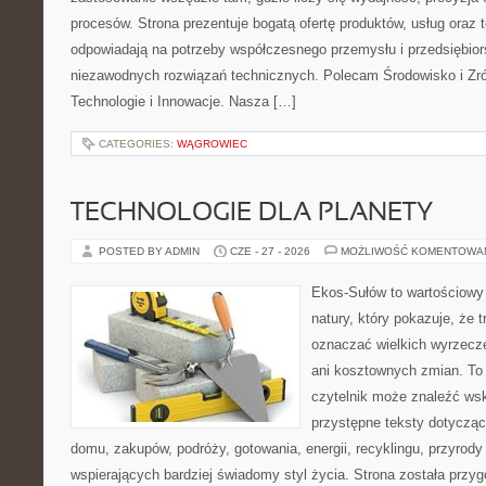
procesów. Strona prezentuje bogatą ofertę produktów, usług oraz t
odpowiadają na potrzeby współczesnego przemysłu i przedsiębio
niezawodnych rozwiązań technicznych. Polecam Środowisko i Z
Technologie i Innowacje. Nasza […]
CATEGORIES:
WĄGROWIEC
TECHNOLOGIE DLA PLANETY
POSTED BY ADMIN
CZE - 27 - 2026
MOŻLIWOŚĆ KOMENTOWA
Ekos-Sułów to wartościowy 
natury, który pokazuje, że 
oznaczać wielkich wyrzecz
ani kosztownych zmian. To 
czytelnik może znaleźć wsk
przystępne teksty dotyczą
domu, zakupów, podróży, gotowania, energii, recyklingu, przyrod
wspierających bardziej świadomy styl życia. Strona została przy