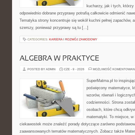
kucharzy, jak i tych, którz
odpowiednio dobrane przyprawy potrafią całkowicie odmienić nawe
Tematyka strony koncentruje się wokół kuchni pełnej zapachów, al
szerszy, ponieważ przyprawy są tu […]
CATEGORIES:
KARIERA I ROZWÓJ ZAWODOWY
ALGEBRA W PRAKTYCE
POSTED BY ADMIN
CZE - 9 - 2026
MOŻLIWOŚĆ KOMENTOWAN
SuperMatma.pl to inspirując
poświęcony matematyce, któ
wzorów, równań i logicznyc
codzienności. Strona zosta
osobach, które chcą odkry
matematyki. To miejsce, w 
ciekawostek może znaleźć porady dotyczące zarówno podstawowyc
zaawansowanych tematów matematycznych. Zobacz także Matem