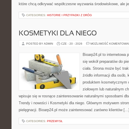
które chcą odkrywać współczesne wyzwania środowiskowe, ale j
CATEGORIES:
HISTORIE I PRZYPADKI Z DRÓG
KOSMETYKI DLA NIEGO
POSTED BY ADMIN
CZE - 20 - 2026
MOŻLIWOŚĆ KOMENTOWA
Bioarp24.pl to internetowa 
się wokół preparatów do pie
ciała. Strona może być tra
źródło informacji dla osób, k
produktem kosmetycznym o 
ziołowym lub naturalnym cha
wpisuje się w rosnące zainteresowanie naturalnymi sposobami db
Trendy i nowości i Kosmetyki dla niego. Głównym motywem strony
pielęgnacji. Bioarp24.pl może zainteresować zarówno klientów […
CATEGORIES:
PRZEMYSŁ