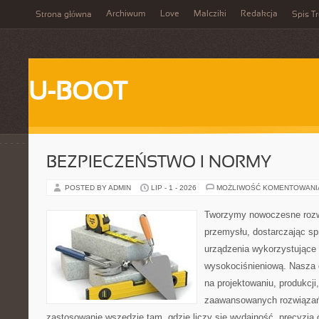
Archiwum
Love
Malcziki
Redakcja
Strona główna
Spis Tr
U-BOOT
BEZPIECZEŃSTWO I NORMY
POSTED BY ADMIN
LIP - 1 - 2026
MOŻLIWOŚĆ KOMENTOWAN
Tworzymy nowoczesne rozw
przemysłu, dostarczając s
urządzenia wykorzystujące 
wysokociśnieniową. Nasza d
na projektowaniu, produkcji
zaawansowanych rozwiązań,
zastosowanie wszędzie tam, gdzie liczy się wydajność, precyzj