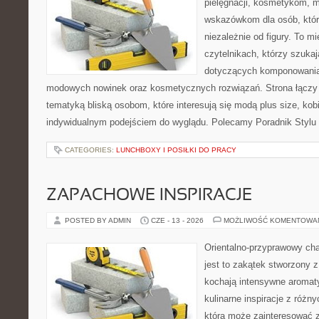
pielęgnacji, kosmetykom, 
wskazówkom dla osób, któr
niezależnie od figury. To m
czytelnikach, którzy szukaj
dotyczących komponowania 
modowych nowinek oraz kosmetycznych rozwiązań. Strona łączy l
tematyką bliską osobom, które interesują się modą plus size, kobi
indywidualnym podejściem do wyglądu. Polecamy Poradnik Stylu 
CATEGORIES:
LUNCHBOXY I POSIŁKI DO PRACY
ZAPACHOWE INSPIRACJE
POSTED BY ADMIN
CZE - 13 - 2026
MOŻLIWOŚĆ KOMENTOWA
Orientalno-przyprawowy char
jest to zakątek stworzony 
kochają intensywne aromaty
kulinarne inspiracje z różny
która może zainteresować