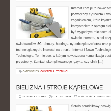
Internat.com.pl to nowocze
poświęcony cyfrowemu świ
zagadnieniom, które kojarz
korzystaniem z sprzętu ele
być wygodnym miejscem dla
świecie internetu, sieci b
światłowodów, 5G, chmury, hostingu, cyberbezpieczeństwa oraz 
technologicznych. Nowości na stronie: Internet i Nowe Technologie
Technologie. To miejsce, w którym nowoczesna komunikacja zos
przystępny. Zamiast skomplikowanego języka, czytelnik […]
CATEGORIES:
ĆWICZENIA I TRENINGI
BIELIZNA I STROJE KĄPIELOWE
POSTED BY ADMIN
CZE - 15 - 2026
MOŻLIWOŚĆ KOMENTOWA
Serwis poradnikowy poświęc