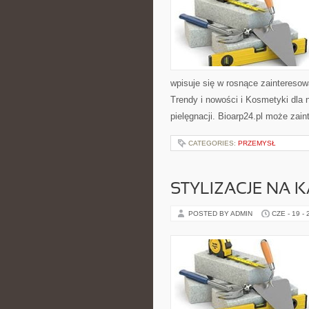
wpisuje się w rosnące zaintereso
Trendy i nowości i Kosmetyki dla
pielęgnacji. Bioarp24.pl może zai
CATEGORIES:
PRZEMYSŁ
STYLIZACJE NA 
POSTED BY ADMIN
CZE - 19 -