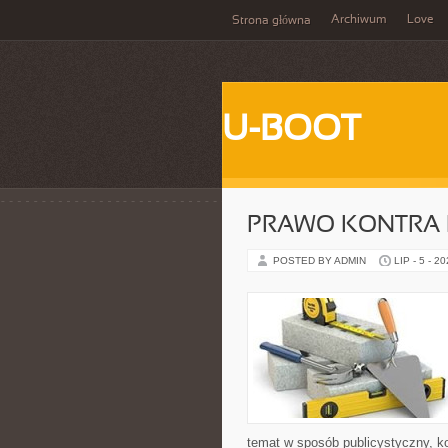
Archiwum
Love
Strona główna
U-BOOT
PRAWO KONTRA 
POSTED BY ADMIN
LIP - 5 - 2
temat w sposób publicystyczny, ko