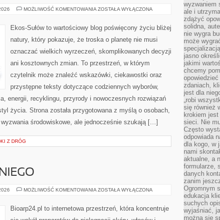
wyzwaniem st
TECHNOLOGIE
 2026
MOŻLIWOŚĆ KOMENTOWANIA
ZOSTAŁA WYŁĄCZONA
ale i utrzym
DLA
zdążyć opowi
PLANETY
solidna, aut
Ekos-Sułów to wartościowy blog poświęcony życiu bliżej
nie wygra bu
natury, który pokazuje, że troska o planetę nie musi
może wygrać 
specjalizacj
oznaczać wielkich wyrzeczeń, skomplikowanych decyzji
jasno określ
ani kosztownych zmian. To przestrzeń, w którym
jakimi warto
chcemy pomag
czytelnik może znaleźć wskazówki, ciekawostki oraz
opowiedzieć 
zdaniach, kl
przystępne teksty dotyczące codziennych wyborów,
jest dla nie
, energii, recyklingu, przyrody i nowoczesnych rozwiązań
„robi wszyst
się również
tyl życia. Strona została przygotowana z myślą o osobach,
krokiem jes
 wyzwania środowiskowe, ale jednocześnie szukają […]
sieci. Nie m
Często wysta
odpowiada n
DKI Z DRÓG
dla kogo, w 
nami skonta
aktualne, a 
formularze, 
NIEGO
danych kont
zanim jeszcz
Ogromnym sp
KOSMETYKI
 2026
MOŻLIWOŚĆ KOMENTOWANIA
ZOSTAŁA WYŁĄCZONA
DLA
edukacja kli
NIEGO
suchych opis
Bioarp24.pl to internetowa przestrzeń, która koncentruje
wyjaśniać, j
można się sp