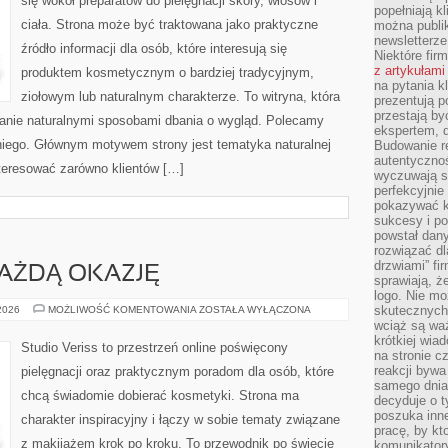
się wokół preparatów do pielęgnacji skóry, włosów i
popełniają kl
ciała. Strona może być traktowana jako praktyczne
można publi
newsletterz
źródło informacji dla osób, które interesują się
Niektóre fir
z artykułami
produktem kosmetycznym o bardziej tradycyjnym,
na pytania kl
ziołowym lub naturalnym charakterze. To witryna, która
prezentują p
przestają by
wanie naturalnymi sposobami dbania o wygląd. Polecamy
ekspertem, 
 niego. Głównym motywem strony jest tematyka naturalnej
Budowanie re
autentycznoś
nteresować zarówno klientów […]
wyczuwają s
perfekcyjnie
pokazywać ku
sukcesy i pot
powstał dany
rozwiązać dl
drzwiami” fi
KAŻDĄ OKAZJĘ
sprawiają, 
logo. Nie mo
STYLIZACJE
skutecznych 
 2026
MOŻLIWOŚĆ KOMENTOWANIA
ZOSTAŁA WYŁĄCZONA
NA
wciąż są waż
KAŻDĄ
krótkiej wia
OKAZJĘ
Studio Veriss to przestrzeń online poświęcony
na stronie 
reakcji byw
pielęgnacji oraz praktycznym poradom dla osób, które
samego dnia
chcą świadomie dobierać kosmetyki. Strona ma
decyduje o t
poszuka inne
charakter inspiracyjny i łączy w sobie tematy związane
pracę, by kt
z makijażem krok po kroku. To przewodnik po świecie
komunikatory