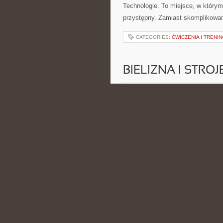
Technologie. To miejsce, w któr
przystępny. Zamiast skomplikowan
CATEGORIES:
ĆWICZENIA I TRENIN
BIELIZNA I STRO
POSTED BY ADMIN
CZE - 15 -
modowych nowinek oraz kosmetyczn
tematyką bliską osobom, które inte
indywidualnym podejściem do wygl
CATEGORIES:
LUNCHBOXY I POSIŁ