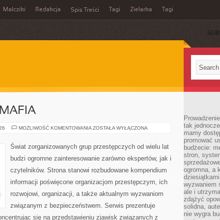
Malcziki
Redakcja
Tagi
Zielarka
Tagi
Spis Treści
SUB
MAFIA
Prowadzenie 
tak jednocześ
PRAWO
026
MOŻLIWOŚĆ KOMENTOWANIA
ZOSTAŁA WYŁĄCZONA
mamy dostęp
KONTRA
MAFIA
promować usł
Świat zorganizowanych grup przestępczych od wielu lat
budżecie: me
stron, syste
budzi ogromne zainteresowanie zarówno ekspertów, jak i
sprzedażowe.
ogromna, a k
czytelników. Strona stanowi rozbudowane kompendium
dziesiątkam
informacji poświęcone organizacjom przestępczym, ich
wyzwaniem st
ale i utrzym
rozwojowi, organizacji, a także aktualnym wyzwaniom
zdążyć opowi
związanym z bezpieczeństwem. Serwis prezentuje
solidna, aut
nie wygra bu
ncentrując się na przedstawieniu zjawisk związanych z