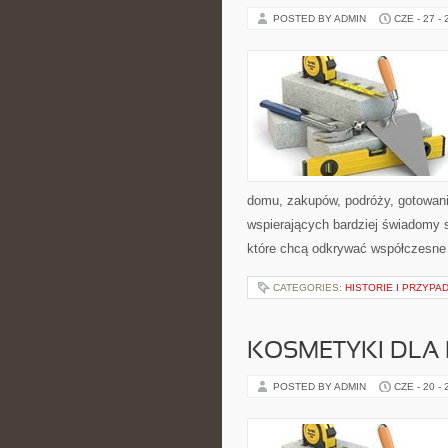
POSTED BY ADMIN
CZE - 27 -
domu, zakupów, podróży, gotowania
wspierających bardziej świadomy s
które chcą odkrywać współczesne
CATEGORIES:
HISTORIE I PRZYPA
KOSMETYKI DLA 
POSTED BY ADMIN
CZE - 20 -