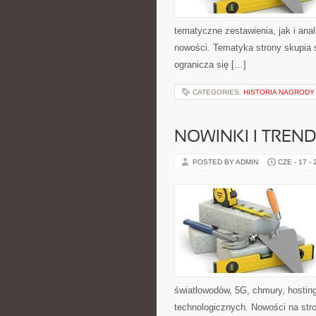
tematyczne zestawienia, jak i anal
nowości. Tematyka strony skupia s
ogranicza się […]
CATEGORIES:
HISTORIA NAGRODY
NOWINKI I TREND
POSTED BY ADMIN
CZE - 17 -
światłowodów, 5G, chmury, hostin
technologicznych. Nowości na stron