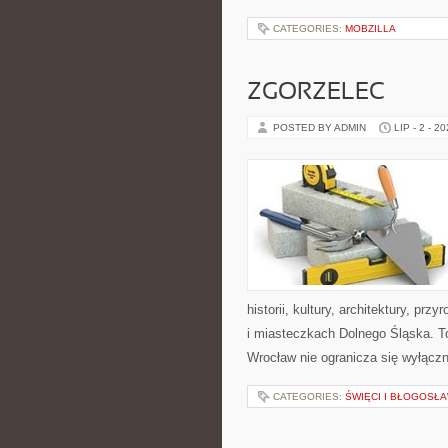
CATEGORIES:
MOBZILLA
ZGORZELEC
POSTED BY ADMIN
LIP - 2 - 2
historii, kultury, architektury, pr
i miasteczkach Dolnego Śląska. T
Wrocław nie ogranicza się wyłączn
CATEGORIES:
ŚWIĘCI I BŁOGOSŁA