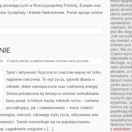
może wygrać 
specjalizacj
p przestępczych w Rzeczypospolitej Polskiej, Europie oraz
jasno określ
kie Syndykaty i Kartele Narkotykowe. Portal opisuje istotne
jakimi warto
chcemy pomag
opowiedzieć 
zdaniach, kl
jest dla nie
„robi wszyst
się również
krokiem jes
sieci. Nie m
NIE
Często wysta
odpowiada n
DIETA
026
MOŻLIWOŚĆ KOMENTOWANIA
ZOSTAŁA WYŁĄCZONA
dla kogo, w 
I
nami skonta
ODŻYWIANIE
aktualne, a 
Sport i aktywność fizyczna to znacznie więcej niż tylko
formularze, 
regularne ćwiczenia. To styl życia, sposób dbania o
danych kont
zanim jeszcz
zdrowie, dobre samopoczucie oraz codzienną energię.
Ogromnym sp
Strona poświęcona tej tematyce stanowi rozbudowane
edukacja kli
suchych opis
bazę porad, w którym każdy miłośnik ruchu – zarówno
wyjaśniać, j
można się sp
początkujący, jak i zaawansowany – może znaleźć
popełniają kl
reningów, ćwiczeń, zdrowego stylu życia, odżywiania oraz
można publi
newsletterz
rawności. Serwis koncentruje się na popularyzowaniu
Niektóre fir
jąc zagadnienia związane z […]
z artykułami