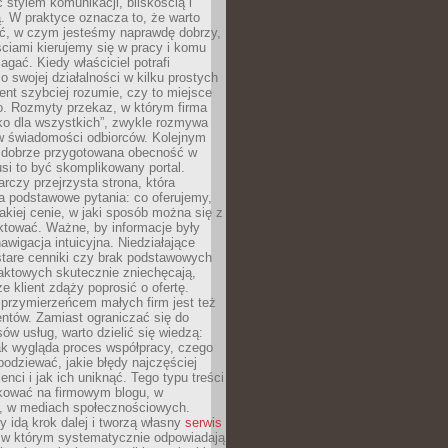
stylem komunikacji, bliskością i
ą. W praktyce oznacza to, że warto
ić, w czym jesteśmy naprawdę dobrzy,
ściami kierujemy się w pracy i komu
ać. Kiedy właściciel potrafi
o swojej działalności w kilku prostych
ient szybciej rozumie, czy to miejsce
go. Rozmyty przekaz, w którym firma
ko dla wszystkich”, zwykle rozmywa
 w świadomości odbiorców. Kolejnym
t dobrze przygotowana obecność w
usi to być skomplikowany portal.
rczy przejrzysta strona, która
a podstawowe pytania: co oferujemy,
jakiej cenie, w jaki sposób można się z
ktować. Ważne, by informacje były
nawigacja intuicyjna. Niedziałające
stare cenniki czy brak podstawowych
aktowych skutecznie zniechęcają,
e klient zdąży poprosić o ofertę.
rzymierzeńcem małych firm jest też
entów. Zamiast ograniczać się do
ów usług, warto dzielić się wiedzą:
ak wygląda proces współpracy, czego
odziewać, jakie błędy najczęściej
ienci i jak ich uniknąć. Tego typu treści
kować na firmowym blogu, w
e, w mediach społecznościowych.
my idą krok dalej i tworzą własny
serwis
w którym systematycznie odpowiadają