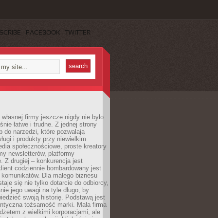
SCRIBE
FACEBOOK
TWITTER
własnej firmy jeszcze nigdy nie było
nie łatwe i trudne. Z jednej strony
 do narzędzi, które pozwalają
ugi i produkty przy niewielkim
dia społecznościowe, proste kreatory
my newsletterów, platformy
 Z drugiej – konkurencja jest
lient codziennie bombardowany jest
i komunikatów. Dla małego biznesu
aje się nie tylko dotarcie do odbiorcy,
anie jego uwagi na tyle długo, by
edzieć swoją historię. Podstawą jest
entyczna tożsamość marki. Mała firma
dżetem z wielkimi korporacjami, ale