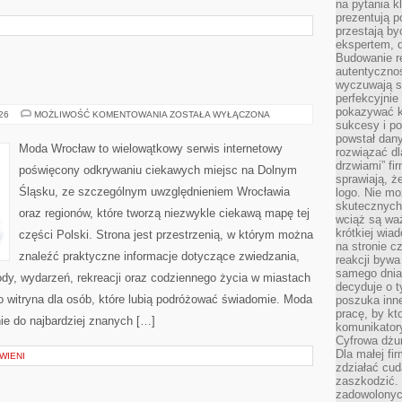
na pytania kl
prezentują p
przestają by
ekspertem, 
Budowanie re
autentycznoś
wyczuwają s
perfekcyjnie
pokazywać ku
ZGORZELEC
026
MOŻLIWOŚĆ KOMENTOWANIA
ZOSTAŁA WYŁĄCZONA
sukcesy i pot
powstał dany
Moda Wrocław to wielowątkowy serwis internetowy
rozwiązać dl
drzwiami” fi
poświęcony odkrywaniu ciekawych miejsc na Dolnym
sprawiają, 
Śląsku, ze szczególnym uwzględnieniem Wrocławia
logo. Nie mo
skutecznych 
oraz regionów, które tworzą niezwykle ciekawą mapę tej
wciąż są waż
krótkiej wia
części Polski. Strona jest przestrzenią, w którym można
na stronie 
znaleźć praktyczne informacje dotyczące zwiedzania,
reakcji byw
samego dnia
zyrody, wydarzeń, rekreacji oraz codziennego życia w miastach
decyduje o t
o witryna dla osób, które lubią podróżować świadomie. Moda
poszuka inne
pracę, by kt
ie do najbardziej znanych […]
komunikatory
Cyfrowa dżun
Dla małej fir
WIENI
zdziałać cud
zaszkodzić. 
zadowolonych