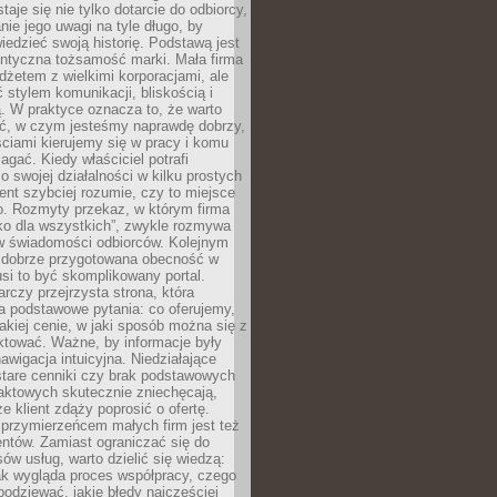
aje się nie tylko dotarcie do odbiorcy,
anie jego uwagi na tyle długo, by
edzieć swoją historię. Podstawą jest
entyczna tożsamość marki. Mała firma
dżetem z wielkimi korporacjami, ale
stylem komunikacji, bliskością i
ą. W praktyce oznacza to, że warto
ić, w czym jesteśmy naprawdę dobrzy,
ściami kierujemy się w pracy i komu
ać. Kiedy właściciel potrafi
o swojej działalności w kilku prostych
ient szybciej rozumie, czy to miejsce
go. Rozmyty przekaz, w którym firma
ko dla wszystkich”, zwykle rozmywa
 w świadomości odbiorców. Kolejnym
t dobrze przygotowana obecność w
usi to być skomplikowany portal.
rczy przejrzysta strona, która
a podstawowe pytania: co oferujemy,
jakiej cenie, w jaki sposób można się z
ktować. Ważne, by informacje były
nawigacja intuicyjna. Niedziałające
stare cenniki czy brak podstawowych
aktowych skutecznie zniechęcają,
e klient zdąży poprosić o ofertę.
rzymierzeńcem małych firm jest też
entów. Zamiast ograniczać się do
ów usług, warto dzielić się wiedzą:
ak wygląda proces współpracy, czego
odziewać, jakie błędy najczęściej