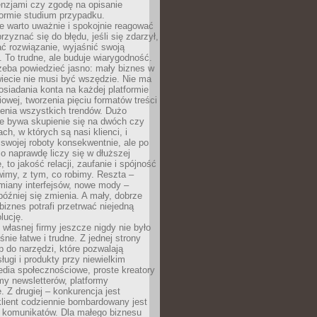
cenzjami czy zgodę na opisanie
 formie studium przypadku.
e warto uważnie i spokojnie reagować
rzyznać się do błędu, jeśli się zdarzył,
ć rozwiązanie, wyjaśnić swoją
 To trudne, ale buduje wiarygodność.
zeba powiedzieć jasno: mały biznes w
iecie nie musi być wszędzie. Nie ma
siadania konta na każdej platformie
owej, tworzenia pięciu formatów treści
zenia wszystkich trendów. Dużo
ze bywa skupienie się na dwóch czy
ch, w których są nasi klienci, i
 swojej roboty konsekwentnie, ale po
co naprawdę liczy się w dłuższej
 to jakość relacji, zaufanie i spójność
imy, z tym, co robimy. Reszta –
miany interfejsów, nowe mody –
później się zmienia. A mały, dobrze
iznes potrafi przetrwać niejedną
lucję.
własnej firmy jeszcze nigdy nie było
nie łatwe i trudne. Z jednej strony
 do narzędzi, które pozwalają
ugi i produkty przy niewielkim
dia społecznościowe, proste kreatory
my newsletterów, platformy
 Z drugiej – konkurencja jest
lient codziennie bombardowany jest
i komunikatów. Dla małego biznesu