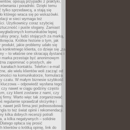
ientów, opisują przypadki z praktyki,
orównania i poradniki. Dzięki temu
ć tylko sprzedawcą, a stają się
do którego wraca się po wskazówki.
lacji w sieci wymaga też
ci. Użytkownicy coraz szybciej
ztuczność i puste slogany. Zamiast
 wygładzonych komunikatów lepiej
lisy pracy, ludzi stojących za marką,
knięcia. Krótkie historie o tym, jak
 produkt, jakie problemy udało się
a konkretnego klienta, co dzieje się „za
rmy – to właśnie one skracają dystans i
że marka przestaje być anonimowym
żna zapominać o prostych, ale
kanałach kontaktu. Telefon i e-mail
ne, ale wielu klientów woli zacząć od
domości na komunikatorze, formularza
czy czatu. W małym biznesie szybkość
a kluczowa – odpowiedź wysłana tego
 czy nawet w ciągu godziny często
ym, czy klient zostanie z nami, czy
j firmy. Warto więc tak zorganizować
oś regularnie sprawdzał skrzynkę i
, nawet jeśli firma jest jednoosobowa.
gla to też świat opinii i rekomendacji.
my kilka dobrych recenzji potrafi
a, a kilka negatywnych – solidnie
Dlatego opłaca się prosić
 klientów o krótką opinię, link do