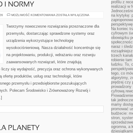
profilu z re
O I NORMY
realizacji w
Jednocześni
BEZPIECZEŃSTWO
na krytykę: p
026
MOŻLIWOŚĆ KOMENTOWANIA
ZOSTAŁA WYŁĄCZONA
I
zaproponowa
NORMY
perspektywę.
Tworzymy nowoczesne rozwiązania przeznaczone dla
Na koniec tr
cyfrowym św
przemysłu, dostarczając sprawdzone systemy oraz
obowiązku po
urządzenia wykorzystujące technologię
społeczności
naraz i śled
wysokociśnieniową. Nasza działalność koncentruje się
rozsądniejs
na projektowaniu, produkcji, wdrażaniu oraz rozwoju
trzech kanała
robienie tam
zaawansowanych rozwiązań, które znajdują
ludzku. To, 
perspektywie,
 liczy się wydajność, precyzja oraz ochrona wykonywanych
tego, co mów
 ofertę produktów, usług oraz technologii, które
algorytmy, z
prędzej czy 
snego przemysłu i przedsiębiorstw poszukujących
prowadzony b
nych. Polecam Środowisko i Zrównoważony Rozwój i
cyfrową rewo
Prowadzenie 
…]
tak jednocześ
mamy dostęp
promować usł
budżecie: me
stron, syste
sprzedażowe.
ogromna, a k
LA PLANETY
dziesiątkam