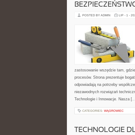
BEZPIECZEŃSTW
POSTED BY ADMIN
LIP - 1 - 2
zastosowanie wszędzie tam, gdzie
procesów. Strona prezentuje bogatą
odpowiadają na potrzeby współcze
niezawodnych rozwiązań technicz
Technologie i Innowacje. Nasza [
CATEGORIES:
WĄGROWIEC
TECHNOLOGIE D