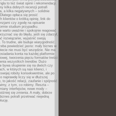
gla to też świat opinii i rekomendacji.
my kilka dobrych recenzji potrafi
a, a kilka negatywnych – solidnie
Dlatego opłaca się prosić
 klientów o krótką opinię, link do
cenzjami czy zgodę na opisanie
 formie studium przypadku.
e warto uważnie i spokojnie reagować
rzyznać się do błędu, jeśli się zdarzył,
ć rozwiązanie, wyjaśnić swoją
 To trudne, ale buduje wiarygodność.
zeba powiedzieć jasno: mały biznes w
iecie nie musi być wszędzie. Nie ma
siadania konta na każdej platformie
owej, tworzenia pięciu formatów treści
zenia wszystkich trendów. Dużo
ze bywa skupienie się na dwóch czy
ch, w których są nasi klienci, i
 swojej roboty konsekwentnie, ale po
co naprawdę liczy się w dłuższej
 to jakość relacji, zaufanie i spójność
imy, z tym, co robimy. Reszta –
miany interfejsów, nowe mody –
później się zmienia. A mały, dobrze
iznes potrafi przetrwać niejedną
lucję.