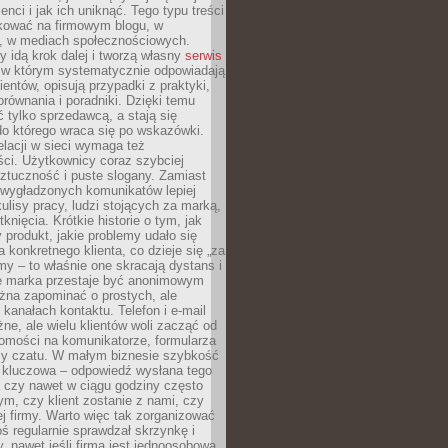
ienci i jak ich uniknąć. Tego typu treści
kować na firmowym blogu, w
e, w mediach społecznościowych.
my idą krok dalej i tworzą własny
serwis
w którym systematycznie odpowiadają
ientów, opisują przypadki z praktyki,
orównania i poradniki. Dzięki temu
ć tylko sprzedawcą, a stają się
do którego wraca się po wskazówki.
lacji w sieci wymaga też
ci. Użytkownicy coraz szybciej
ztuczność i puste slogany. Zamiast
 wygładzonych komunikatów lepiej
lisy pracy, ludzi stojących za marką,
knięcia. Krótkie historie o tym, jak
 produkt, jakie problemy udało się
a konkretnego klienta, co dzieje się „za
rmy – to właśnie one skracają dystans i
że marka przestaje być anonimowym
żna zapominać o prostych, ale
kanałach kontaktu. Telefon i e-mail
ne, ale wielu klientów woli zacząć od
domości na komunikatorze, formularza
czy czatu. W małym biznesie szybkość
a kluczowa – odpowiedź wysłana tego
 czy nawet w ciągu godziny często
ym, czy klient zostanie z nami, czy
j firmy. Warto więc tak zorganizować
oś regularnie sprawdzał skrzynkę i
, nawet jeśli firma jest jednoosobowa.