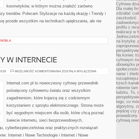
Cyfrowa dżun
kosmetyków, w którym można znaleźć zarówno
Dla małej fir
zdziałać cud
izy trendów. Polecam Stylizacje na każdą okazję i Trendy i
zaszkodzić. 
ię przede wszystkim na technikach upiększania, ale nie
zadowolonych
profilu z re
realizacji w
Jednocześni
 NOBLA
na krytykę: p
zaproponowa
perspektywę.
Na koniec tr
Y W INTERNECIE
cyfrowym św
obowiązku po
społeczności
NOWINKI
 2026
MOŻLIWOŚĆ KOMENTOWANIA
ZOSTAŁA WYŁĄCZONA
naraz i śled
I
TRENDY
rozsądniejs
W
Internat.com.pl to nowoczesny cyfrowy przewodnik
trzech kanała
INTERNECIE
robienie tam
poświęcony cyfrowemu światu oraz wszystkim
ludzku. To, 
perspektywie,
zagadnieniom, które kojarzą się z codziennym
tego, co mów
korzystaniem z sprzętu elektronicznego. Strona może
algorytmy, z
prędzej czy 
być wygodnym miejscem dla osób, które chcą poznać
prowadzony b
świecie internetu, sieci bezprzewodowych,
cyfrową rewo
gu, cyberbezpieczeństwa oraz praktycznych rozwiązań
ie: Internet i Nowe Technologie i Internet i Nowe