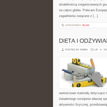
działalnością zorganizowanych gru
na całym globie. Polecam Europejs
zagadnienia związane z […]
CATEGORIES:
BLOG
DIETA I ODŻYWIA
POSTED BY ADMIN
LIP - 4 - 2
wartościowe materiały dotyczące t
świadomego rozwijania własnej sp
aktywności fizycznej, przedstawia