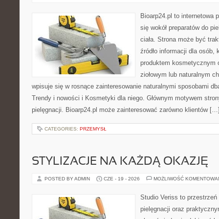
Bioarp24.pl to internetowa 
się wokół preparatów do pie
ciała. Strona może być tra
źródło informacji dla osób, k
produktem kosmetycznym o 
ziołowym lub naturalnym cha
wpisuje się w rosnące zainteresowanie naturalnymi sposobami db
Trendy i nowości i Kosmetyki dla niego. Głównym motywem strony
pielęgnacji. Bioarp24.pl może zainteresować zarówno klientów […
CATEGORIES:
PRZEMYSŁ
STYLIZACJE NA KAŻDĄ OKAZJĘ
POSTED BY ADMIN
CZE - 19 - 2026
MOŻLIWOŚĆ KOMENTOWA
Studio Veriss to przestrzeń
pielęgnacji oraz praktyczn