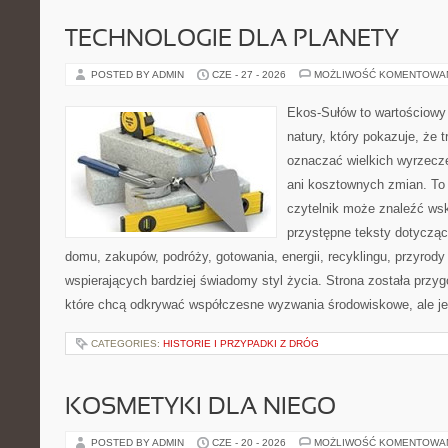
TECHNOLOGIE DLA PLANETY
POSTED BY ADMIN
CZE - 27 - 2026
MOŻLIWOŚĆ KOMENTOWA
Ekos-Sułów to wartościowy 
natury, który pokazuje, że 
oznaczać wielkich wyrzecz
ani kosztownych zmian. To 
czytelnik może znaleźć wsk
przystępne teksty dotyczą
domu, zakupów, podróży, gotowania, energii, recyklingu, przyrod
wspierających bardziej świadomy styl życia. Strona została przy
które chcą odkrywać współczesne wyzwania środowiskowe, ale j
CATEGORIES:
HISTORIE I PRZYPADKI Z DRÓG
KOSMETYKI DLA NIEGO
POSTED BY ADMIN
CZE - 20 - 2026
MOŻLIWOŚĆ KOMENTOWA