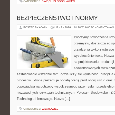
CATEGORIES:
ŚWIĘCI I BŁOGOSŁAWIENI
BEZPIECZEŃSTWO I NORMY
POSTED BY ADMIN
LIP - 1 - 2026
MOŻLIWOŚĆ KOMENTOWAN
Tworzymy nowoczesne rozw
przemysłu, dostarczając s
urządzenia wykorzystujące 
wysokociśnieniową. Nasza d
na projektowaniu, produkcji
zaawansowanych rozwiązań,
zastosowanie wszędzie tam, gdzie liczy się wydajność, precyzj
procesów. Strona prezentuje bogatą ofertę produktów, usług oraz t
odpowiadają na potrzeby współczesnego przemysłu i przedsiębio
niezawodnych rozwiązań technicznych. Polecam Środowisko i Z
Technologie i Innowacje. Nasza […]
CATEGORIES:
WĄGROWIEC