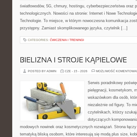
światłowodów, 5G, chmury, hostingu, cyberbezpieczeństwa oraz 
technologicznych. Nowości na stronie: Internet i Nowe Technologie
Technologie. To miejsce, w którym nowoczesna komunikacja zos
przystępny. Zamiast skomplikowanego języka, czytelnik […]
CATEGORIES:
ĆWICZENIA I TRENINGI
BIELIZNA I STROJE KĄPIELOWE
POSTED BY ADMIN
CZE - 15 - 2026
MOŻLIWOŚĆ KOMENTOWA
Serwis poradnikowy poświęc
pielęgnacji, kosmetykom, 
wskazówkom dla osób, któr
niezależnie od figury. To m
czytelnikach, którzy szukaj
dotyczących komponowania 
modowych nowinek oraz kosmetycznych rozwiązań. Strona łączy l
tematyką bliską osobom, które interesują się modą plus size, kobi