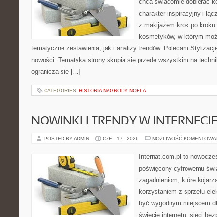
chcą świadomie dobierać k
charakter inspiracyjny i łą
z makijażem krok po kroku.
kosmetyków, w którym moż
tematyczne zestawienia, jak i analizy trendów. Polecam Stylizacje
nowości. Tematyka strony skupia się przede wszystkim na technik
ogranicza się […]
CATEGORIES:
HISTORIA NAGRODY NOBLA
NOWINKI I TRENDY W INTERNECI
POSTED BY ADMIN
CZE - 17 - 2026
MOŻLIWOŚĆ KOMENTOWA
Internat.com.pl to nowocze
poświęcony cyfrowemu świ
zagadnieniom, które kojarz
korzystaniem z sprzętu ele
być wygodnym miejscem dla
świecie internetu, sieci b