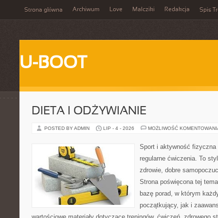
Archiwum
Love
Malcziki
Redakcja
Strona główna
Spis Tr
U-BOOT
DIETA I ODŻYWIANIE
POSTED BY ADMIN
LIP - 4 - 2026
MOŻLIWOŚĆ KOMENTOWAN
Sport i aktywność fizyczna 
regularne ćwiczenia. To sty
zdrowie, dobre samopoczuci
Strona poświęcona tej tem
bazę porad, w którym każdy
początkujący, jak i zaawa
wartościowe materiały dotyczące treningów, ćwiczeń, zdrowego st