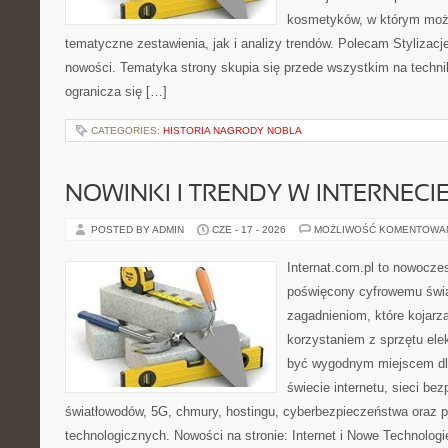
kosmetyków, w którym moż
tematyczne zestawienia, jak i analizy trendów. Polecam Stylizacje
nowości. Tematyka strony skupia się przede wszystkim na technik
ogranicza się […]
CATEGORIES:
HISTORIA NAGRODY NOBLA
NOWINKI I TRENDY W INTERNECI
POSTED BY ADMIN
CZE - 17 - 2026
MOŻLIWOŚĆ KOMENTOWA
Internat.com.pl to nowocze
poświęcony cyfrowemu świ
zagadnieniom, które kojarz
korzystaniem z sprzętu ele
być wygodnym miejscem dla
świecie internetu, sieci b
światłowodów, 5G, chmury, hostingu, cyberbezpieczeństwa oraz 
technologicznych. Nowości na stronie: Internet i Nowe Technologie