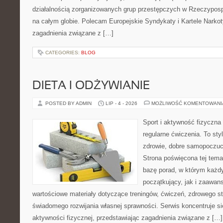
działalnością zorganizowanych grup przestępczych w Rzeczypospol
na całym globie. Polecam Europejskie Syndykaty i Kartele Narkoty
zagadnienia związane z […]
CATEGORIES:
BLOG
DIETA I ODŻYWIANIE
POSTED BY ADMIN
LIP - 4 - 2026
MOŻLIWOŚĆ KOMENTOWAN
Sport i aktywność fizyczna 
regularne ćwiczenia. To sty
zdrowie, dobre samopoczuci
Strona poświęcona tej tem
bazę porad, w którym każdy
początkujący, jak i zaawa
wartościowe materiały dotyczące treningów, ćwiczeń, zdrowego st
świadomego rozwijania własnej sprawności. Serwis koncentruje s
aktywności fizycznej, przedstawiając zagadnienia związane z […]