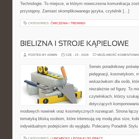
Technologie. To miejsce, w którym nowoczesna komunikacja zos
przystępny. Zamiast skomplikowanego języka, czytelnik […]
CATEGORIES:
ĆWICZENIA I TRENINGI
BIELIZNA I STROJE KĄPIELOWE
POSTED BY ADMIN
CZE - 15 - 2026
MOŻLIWOŚĆ KOMENTOWA
Serwis poradnikowy poświęc
pielęgnacji, kosmetykom, 
wskazówkom dla osób, któr
niezależnie od figury. To m
czytelnikach, którzy szukaj
dotyczących komponowania 
modowych nowinek oraz kosmetycznych rozwiązań. Strona łączy l
tematyką bliską osobom, które interesują się modą plus size, kobi
indywidualnym podejściem do wyglądu. Polecamy Poradnik Stylu 
CATEGORIES:
LUNCHBOXY I POSIŁKI DO PRACY