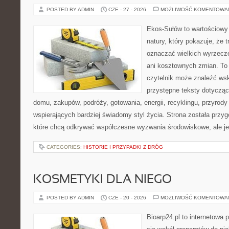
POSTED BY ADMIN
CZE - 27 - 2026
MOŻLIWOŚĆ KOMENTOWA
Ekos-Sułów to wartościowy 
natury, który pokazuje, że 
oznaczać wielkich wyrzecz
ani kosztownych zmian. To 
czytelnik może znaleźć wsk
przystępne teksty dotyczą
domu, zakupów, podróży, gotowania, energii, recyklingu, przyrod
wspierających bardziej świadomy styl życia. Strona została przy
które chcą odkrywać współczesne wyzwania środowiskowe, ale j
CATEGORIES:
HISTORIE I PRZYPADKI Z DRÓG
KOSMETYKI DLA NIEGO
POSTED BY ADMIN
CZE - 20 - 2026
MOŻLIWOŚĆ KOMENTOWA
Bioarp24.pl to internetowa 