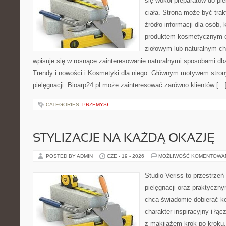
się wokół preparatów do pie
ciała. Strona może być tra
źródło informacji dla osób, k
produktem kosmetycznym o 
ziołowym lub naturalnym cha
wpisuje się w rosnące zainteresowanie naturalnymi sposobami db
Trendy i nowości i Kosmetyki dla niego. Głównym motywem strony
pielęgnacji. Bioarp24.pl może zainteresować zarówno klientów […
CATEGORIES:
PRZEMYSŁ
STYLIZACJE NA KAŻDĄ OKAZJĘ
POSTED BY ADMIN
CZE - 19 - 2026
MOŻLIWOŚĆ KOMENTOWA
Studio Veriss to przestrzeń
pielęgnacji oraz praktyczn
chcą świadomie dobierać k
charakter inspiracyjny i łą
z makijażem krok po kroku.