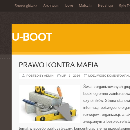
Archiwum
Love
Malcziki
Redakcja
Strona główna
Spis Tr
U-BOOT
PRAWO KONTRA MAFIA
POSTED BY ADMIN
LIP - 5 - 2026
MOŻLIWOŚĆ KOMENTOWAN
Świat zorganizowanych grup
budzi ogromne zainteresowa
czytelników. Strona stano
informacji poświęcone orga
rozwojowi, organizacji, a 
związanym z bezpieczeństw
temat w sposób publicystyczny, koncentrując się na przedstawie