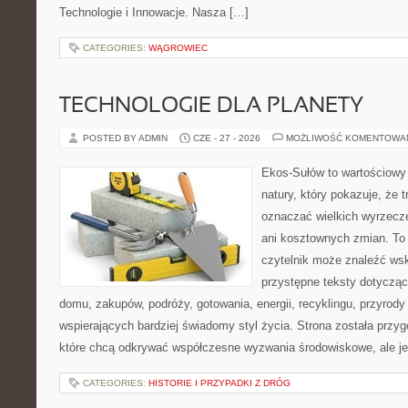
Technologie i Innowacje. Nasza […]
CATEGORIES:
WĄGROWIEC
TECHNOLOGIE DLA PLANETY
POSTED BY ADMIN
CZE - 27 - 2026
MOŻLIWOŚĆ KOMENTOWA
Ekos-Sułów to wartościowy 
natury, który pokazuje, że 
oznaczać wielkich wyrzecz
ani kosztownych zmian. To 
czytelnik może znaleźć wsk
przystępne teksty dotyczą
domu, zakupów, podróży, gotowania, energii, recyklingu, przyrod
wspierających bardziej świadomy styl życia. Strona została przy
które chcą odkrywać współczesne wyzwania środowiskowe, ale j
CATEGORIES:
HISTORIE I PRZYPADKI Z DRÓG