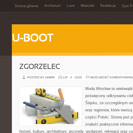
Archiwum
Love
Malcziki
Redakcja
Strona główna
Spis Tr
U-BOOT
ZGORZELEC
POSTED BY ADMIN
LIP - 2 - 2026
MOŻLIWOŚĆ KOMENTOWAN
Moda Wrocław to wielowątk
poświęcony odkrywaniu ci
Śląsku, ze szczególnym uw
oraz regionów, które tworz
części Polski. Strona jest
znaleźć praktyczne informa
historii, kultury, architektury, przyrody, wydarzeń, rekreacji oraz