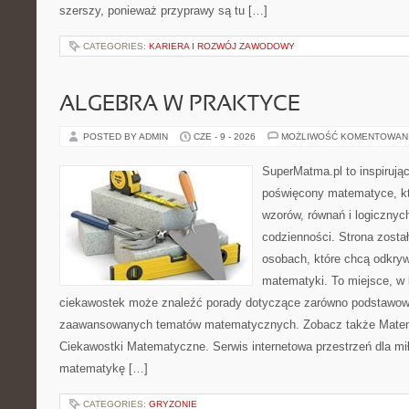
szerszy, ponieważ przyprawy są tu […]
CATEGORIES:
KARIERA I ROZWÓJ ZAWODOWY
ALGEBRA W PRAKTYCE
POSTED BY ADMIN
CZE - 9 - 2026
MOŻLIWOŚĆ KOMENTOWAN
SuperMatma.pl to inspirując
poświęcony matematyce, któ
wzorów, równań i logicznyc
codzienności. Strona zosta
osobach, które chcą odkry
matematyki. To miejsce, w 
ciekawostek może znaleźć porady dotyczące zarówno podstawowyc
zaawansowanych tematów matematycznych. Zobacz także Matem
Ciekawostki Matematyczne. Serwis internetowa przestrzeń dla mił
matematykę […]
CATEGORIES:
GRYZONIE