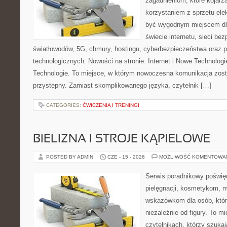
zagadnieniom, które kojarz
korzystaniem z sprzętu ele
być wygodnym miejscem dla
świecie internetu, sieci b
światłowodów, 5G, chmury, hostingu, cyberbezpieczeństwa oraz 
technologicznych. Nowości na stronie: Internet i Nowe Technologie
Technologie. To miejsce, w którym nowoczesna komunikacja zos
przystępny. Zamiast skomplikowanego języka, czytelnik […]
CATEGORIES:
ĆWICZENIA I TRENINGI
BIELIZNA I STROJE KĄPIELOWE
POSTED BY ADMIN
CZE - 15 - 2026
MOŻLIWOŚĆ KOMENTOWA
Serwis poradnikowy poświęc
pielęgnacji, kosmetykom, 
wskazówkom dla osób, któr
niezależnie od figury. To m
czytelnikach, którzy szukaj