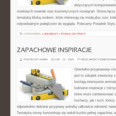
dotyczących komponowania 
modowych nowinek oraz kosmetycznych rozwiązań. Strona łączy l
tematyką bliską osobom, które interesują się modą plus size, kobi
indywidualnym podejściem do wyglądu. Polecamy Poradnik Stylu 
CATEGORIES:
LUNCHBOXY I POSIŁKI DO PRACY
ZAPACHOWE INSPIRACJE
POSTED BY ADMIN
CZE - 13 - 2026
MOŻLIWOŚĆ KOMENTOWA
Orientalno-przyprawowy char
jest to zakątek stworzony 
kochają intensywne aromaty
kulinarne inspiracje z różny
która może zainteresować
kucharzy, jak i tych, którz
odpowiednio dobrane przyprawy potrafią całkowicie odmienić nawe
Tematyka strony koncentruje się wokół kuchni pełnej zapachów, al