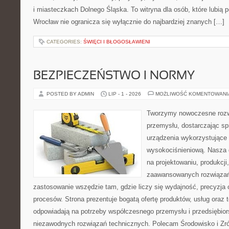
i miasteczkach Dolnego Śląska. To witryna dla osób, które lubi
Wrocław nie ogranicza się wyłącznie do najbardziej znanych […]
CATEGORIES:
ŚWIĘCI I BŁOGOSŁAWIENI
BEZPIECZEŃSTWO I NORMY
POSTED BY ADMIN
LIP - 1 - 2026
MOŻLIWOŚĆ KOMENTOWAN
Tworzymy nowoczesne rozw
przemysłu, dostarczając s
urządzenia wykorzystujące 
wysokociśnieniową. Nasza d
na projektowaniu, produkcji
zaawansowanych rozwiązań,
zastosowanie wszędzie tam, gdzie liczy się wydajność, precyzj
procesów. Strona prezentuje bogatą ofertę produktów, usług oraz t
odpowiadają na potrzeby współczesnego przemysłu i przedsiębio
niezawodnych rozwiązań technicznych. Polecam Środowisko i Z