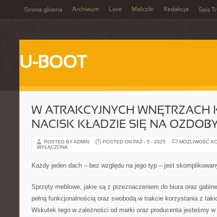
Archiwum
Love
Malcziki
Redakcja
Strona główna
Spis Tr
U-BOOT
W ATRAKCYJNYCH WNĘTRZACH
NACISK KŁADZIE SIĘ NA OZDOB
POSTED BY ADMIN
POSTED ON PAŹ - 5 - 2025
MOŻLIWOŚĆ K
WYŁĄCZONA
Każdy jeden dach – bez względu na jego typ – jest skomplikowany
Sprzęty meblowe, jakie są z przeznaczeniem do biura oraz gabin
pełną funkcjonalnością oraz swobodą w trakcie korzystania z tak
Wskutek tego w zależności od marki oraz producenta jesteśmy w 