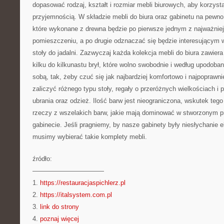
dopasować rodzaj, kształt i rozmiar mebli biurowych, aby korzysta
przyjemnością. W składzie mebli do biura oraz gabinetu na pewno
które wykonane z drewna będzie po pierwsze jednym z najważnie
pomieszczeniu, a po drugie odznaczać się będzie interesującym
stoły do jadalni. Zazwyczaj każda kolekcja mebli do biura zawier
kilku do kilkunastu brył, które wolno swobodnie i według upodoban
sobą, tak, żeby czuć się jak najbardziej komfortowo i najpoprawn
zaliczyć różnego typu stoły, regały o przeróżnych wielkościach i 
ubrania oraz odzież. Ilość barw jest nieograniczona, wskutek te
rzeczy z wszelakich barw, jakie mają dominować w stworzonym p
gabinecie. Jeśli pragniemy, by nasze gabinety były niesłychanie 
musimy wybierać takie komplety mebli.
źródło:
———————————
1.
https://restauracjaspichlerz.pl
2.
https://italsystem.com.pl
3.
link do strony
4.
poznaj więcej